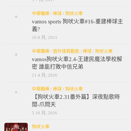
中華職棒
/
棒球
/
狗吠火車
vamos sports 狗吠火車#16-重建棒球主
義?
10 8 月, 2015
中華職棒
/
旅外球員動態
/
棒球
/
狗吠火車
vamos狗吠火車2.4-王建民魔法學校解
密 誰能打敗中信兄弟
11 4 月, 2016
中華職棒
/
棒球
/
狗吠火車
【狗吠火車2.31番外篇】深夜點歌時
間-爪問天
5 10 月, 2016
狗吠火車