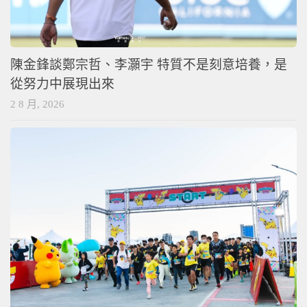
陳金鋒談鄭宗哲、李灝宇 特質不是刻意培養，是
從努力中展現出來
2 8 月, 2026