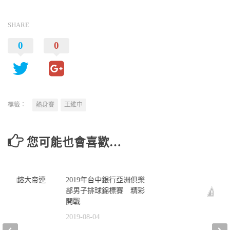
SHARE
0
0
標籤：
熱身賽
王維中
您可能也會喜歡…
0
中職】陶鎔大帝連
2019年台中銀行亞洲俱樂
轟
部男子排球錦標賽 精彩
開戰
8
2019-08-04