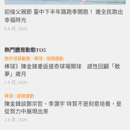
迎接父親節 臺中下半年路跑季開跑！ 邀全民跑出
幸福時光
8 8 月, 2026
熱門體育動態TO5
旅外球員動態
/
棒球
/
球類運動
棒球》陳金鋒重返道奇球場開球 感性回顧「敢
夢」歲月
2 8 月, 2026
棒球
/
球類運動
陳金鋒談鄭宗哲、李灝宇 特質不是刻意培養，是
從努力中展現出來
2 8 月, 2026