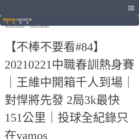
/
/
/
/
/
VAMOS自製節目
中華職棒
味全龍
棒球
狗吠火車
/
球類運動
翊起運動
【不棒不要看#84】
20210221中職春訓熱身賽
｜王維中開箱千人到場｜
對悍將先發 2局3k最快
151公里｜投球全紀錄只
在vamos