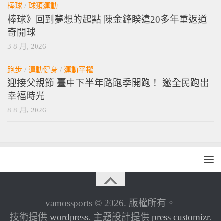
棒球
/
球類運動
棒球》回到夢想的起點 陳金鋒睽違20多年重返道
奇開球
3 8 月, 2026
跑步
/
運動健身
/
運動平權
迎接父親節 臺中下半年路跑季開跑！ 邀全民跑出
幸福時光
8 8 月, 2026
vamossports © 2026. 版權所有。
技術提供
wordpress
. 主題設計提供
press customizr
.