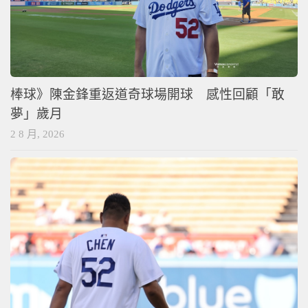
棒球》陳金鋒重返道奇球場開球 感性回顧「敢
夢」歲月
2 8 月, 2026