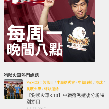
狗吠火車熱門話題
VAMOS自製節目
/
中職選秀會
/
中華職棒
/
棒球
/
狗吠火車
/
球類運動
【狗吠火車3.10】中職選秀選後分析特
別節目
3 7 月, 2017