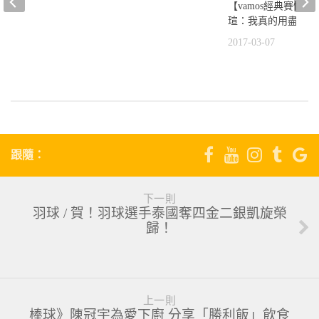
【vamos經典賽快報
瑄：我真的用盡全力
2017-03-07
跟隨：
下一則
羽球 / 賀！羽球選手泰國奪四金二銀凱旋榮
歸！
上一則
棒球》陳冠宇為愛下廚 分享「勝利飯」飲食