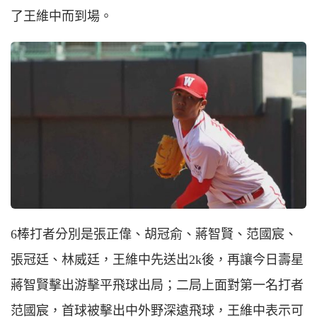
了王維中而到場。
6棒打者分別是張正偉、胡冠俞、蔣智賢、范國宸、
張冠廷、林威廷，王維中先送出2k後，再讓今日壽星
蔣智賢擊出游擊平飛球出局；二局上面對第一名打者
范國宸，首球被擊出中外野深遠飛球，王維中表示可