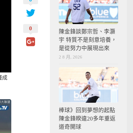
0
陳金鋒談鄭宗哲、李灝
宇 特質不是刻意培養，
是從努力中展現出來
2 8 月, 2026
僅成
棒球》回到夢想的起點
陳金鋒睽違20多年重返
道奇開球