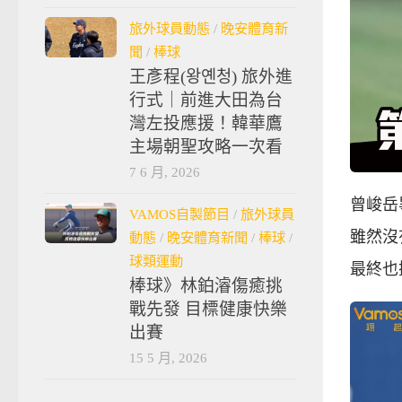
旅外球員動態
/
晚安體育新
聞
/
棒球
王彥程(왕옌청) 旅外進
行式｜前進大田為台
灣左投應援！韓華鷹
主場朝聖攻略一次看
7 6 月, 2026
曾峻岳
VAMOS自製節目
/
旅外球員
雖然沒
動態
/
晚安體育新聞
/
棒球
/
球類運動
最終也
棒球》林鉑濬傷癒挑
戰先發 目標健康快樂
出賽
15 5 月, 2026