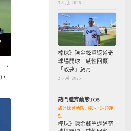
3 8 月, 2026
棒球》陳金鋒重返道奇
球場開球 感性回顧
選中，
「敢夢」歲月
功，
2 8 月, 2026
熱門體育動態TO5
旅外球員動態
/
棒球
/
球類運
動
棒球》陳金鋒重返道奇