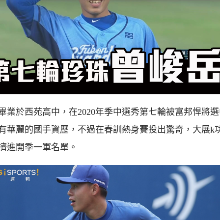
畢業於西苑高中，在2020年季中選秀第七輪被富邦悍將
有華麗的國手資歷，不過在春訓熱身賽投出驚奇，大展k
擠進開季一軍名單。