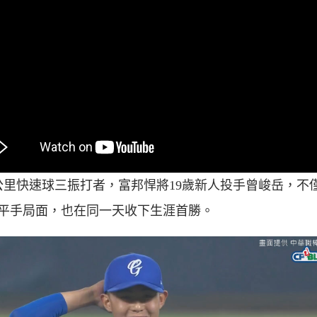
1公里快速球三振打者，富邦悍將19歲新人投手曾峻岳，不
平手局面，也在同一天收下生涯首勝。