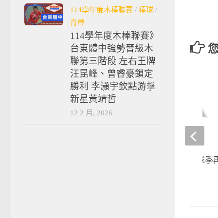
114學年度木棒聯賽
/
棒球
/
青棒
114學年度木棒聯賽》
台東體中強勢晉級木
聯第三階段 左右王牌
汪昆峰、曾睿豪鎖定
勝利 李灝宇欽點游擊
新星黃靖哲
12 2 月, 2026
【棒球】郭阜林新球季
2017-04-08