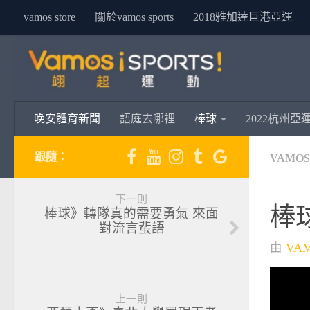
vamos store
關於vamos sports
2018雅加達巨港亞運
晚安體育新聞
語庭去哪裡
棒球
2022杭州亞
跟隨：
VAMO
下一則
棒
棒球》轉隊真的需要勇氣 來面
對流言蜚語
由
VA
上一則