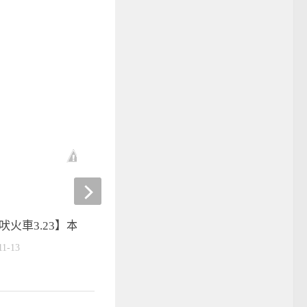
吠火車3.23】本季最終回！
杭州亞運》臺灣籃球史上
金牌 3×3男籃做到了
11-13
2023-10-01