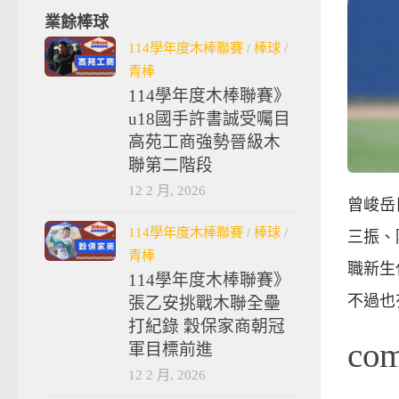
業餘棒球
114學年度木棒聯賽
/
棒球
/
青棒
114學年度木棒聯賽》
u18國手許書誠受囑目
高苑工商強勢晉級木
聯第二階段
12 2 月, 2026
曾峻岳
114學年度木棒聯賽
/
棒球
/
三振、
青棒
職新生
114學年度木棒聯賽》
不過也
張乙安挑戰木聯全壘
打紀錄 穀保家商朝冠
co
軍目標前進
12 2 月, 2026