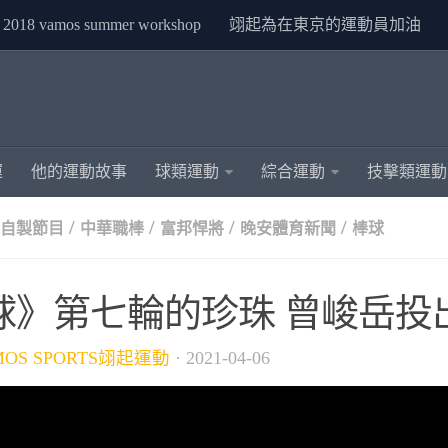
2018 vamos summer workshop
翊起為在東京的運動員加油
運
他的運動故事
球類運動
綜合運動
技擊類運動
/
/
/
/
S自製節目
中華職棒
富邦悍將
晚安體育新聞
棒球
球》第七輪的珍珠 曾峻岳投
MOS SPORTS翊起運動
·
2021-04-06