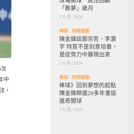
球場開球 感性回顧
「敢夢」歲月
2 8 月, 2026
棒球
/
球類運動
陳金鋒談鄭宗哲、李灝
宇 特質不是刻意培養，
是從努力中展現出來
2 8 月, 2026
4次
棒球
/
球類運動
年中
棒球》回到夢想的起點
注，
陳金鋒睽違20多年重返
道奇開球
3 8 月, 2026