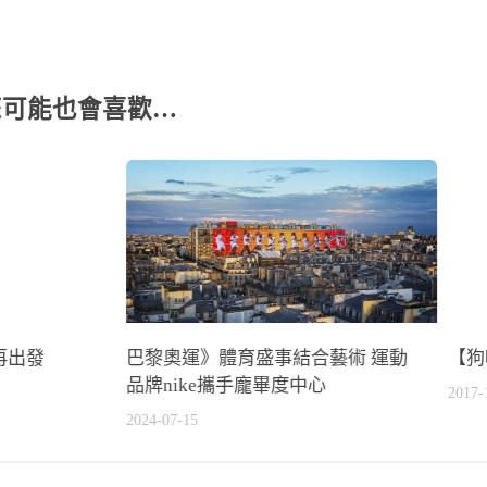
您可能也會喜歡…
再出發
巴黎奧運》體育盛事結合藝術 運動
【狗
品牌nike攜手龐畢度中心
2017-
2024-07-15