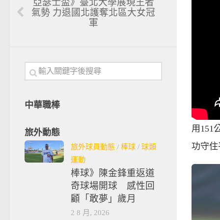
亞瑟士盃》臺北大學展現王者
氣勢 力退國北護奪北區大女冠
軍
中華職棒
用15
旅外動態
功守住
旅外球員動態
/
棒球
/
球類
運動
棒球》陳金鋒重返道
奇球場開球 感性回
顧「敢夢」歲月
2 8 月, 2026