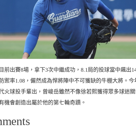
目前出賽8場，拿下3次中繼成功，8.1局的投球當中飆出1
防禦率1.08，儼然成為悍將陣中不可獲缺的牛棚大將。今
代火球投手輩出，曾峻岳雖然不像徐若熙獲得眾多球迷關
有機會創造出屬於他的第七輪奇蹟。
mments