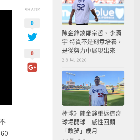
SHARE
0
陳金鋒談鄭宗哲、李灝
宇 特質不是刻意培養，
是從努力中展現出來
0
2 8 月, 2026
棒球》陳金鋒重返道奇
不
球場開球 感性回顧
「敢夢」歲月
60