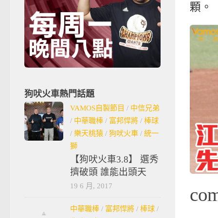
顆。
狗吠火車熱門話題
VAMOS自製節目
/
中信兄弟
/
中華職棒
/
富邦悍將
/
棒球
/
樂天桃猿
/
狗吠火車
/
統一
獅
【狗吠火車3.8】 選秀
擠破頭 誰能出頭天
19 6 月, 2017
co
中華職棒
/
富邦悍將
/
棒球
/