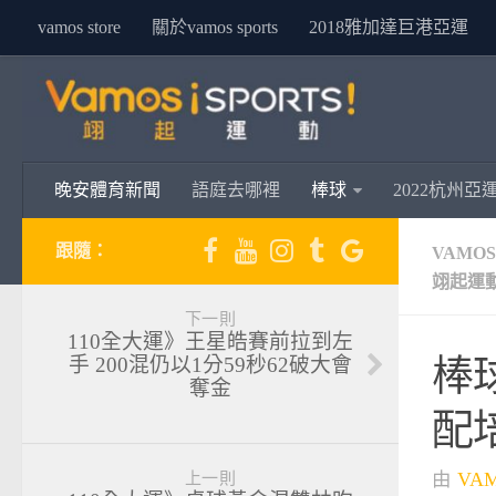
vamos store
關於vamos sports
2018雅加達巨港亞運
晚安體育新聞
語庭去哪裡
棒球
2022杭州亞
跟隨：
VAMO
翊起運
下一則
110全大運》王星皓賽前拉到左
棒
手 200混仍以1分59秒62破大會
奪金
配
由
VA
上一則