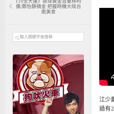
110全大運》桌球黃金混雙林昀
儒/鄭怡靜摘金 把握時機大啖台
南美食
江少
過有