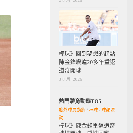
2 8 月, 2026
棒球》回到夢想的起點
陳金鋒睽違20多年重返
道奇開球
3 8 月, 2026
熱門體育動態TO5
旅外球員動態
/
棒球
/
球類運
動
棒球》陳金鋒重返道奇