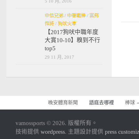
5 10 月, 2016
2016-07-30
中信兄弟
/
中華職棒
/
富邦
悍將
/
狗吠火車
【2017狗吠中職年度
大賞10-10】糗到不行
top5
29 11 月, 2017
晚安體育新聞
語庭去哪裡
棒球
vamossports © 2026. 版權所有。
技術提供
wordpress
. 主題設計提供
press customiz