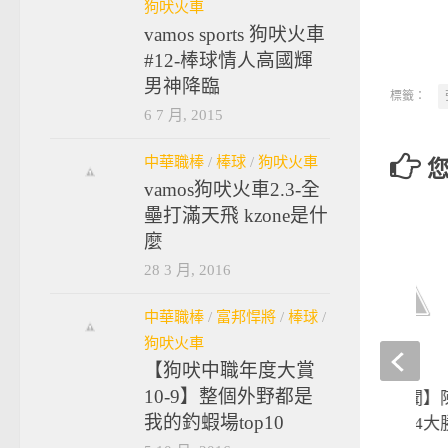
狗吠火車
vamos sports 狗吠火車
#12-棒球情人高國輝
男神降臨
標籤：
6 7 月, 2015
中華職棒
/
棒球
/
狗吠火車
vamos狗吠火車2.3-全
壘打滿天飛 kzone是什
麼
28 3 月, 2016
中華職棒
/
富邦悍將
/
棒球
/
狗吠火車
【狗吠中職年度大賞
10-9】整個外野都是
【0730晚安體育新聞
我的釣蝦場top10
雙響砲 中信兄弟10:4大勝l