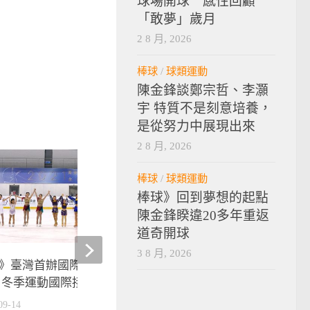
球場開球 感性回顧
「敢夢」歲月
2 8 月, 2026
棒球
/
球類運動
陳金鋒談鄭宗哲、李灝
宇 特質不是刻意培養，
是從努力中展現出來
2 8 月, 2026
棒球
/
球類運動
棒球》回到夢想的起點
陳金鋒睽違20多年重返
道奇開球
3 8 月, 2026
》臺灣首辦國際滑冰運動行銷
軟網》余凱文/郭建群擊
 冬季運動國際接軌第一步
隊 奪世錦賽男雙金牌
09-14
2024-09-09