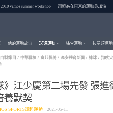
2018 vamos summer workshop
翊起為在東京的運動員加油
運
他的運動故事
球類運動
綜合運動
技擊類運動
/
/
/
/
/
S自製節目
中華職棒
富邦悍將
晚安體育新聞
棒球
狗吠火
動
球》江少慶第二場先發 張進
培養默契
MOS SPORTS翊起運動
·
2021-05-11