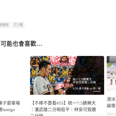
張進德
江少慶
您可能也會喜歡…
滑冰
】陳子豪單場
【不棒不要看#55】統一7:5勝樂天
論壇
amigo
｜潘武雄二分砲追平｜林安可致勝
2021-