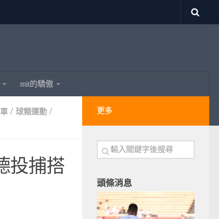
mit的驕傲
/
/
更多
車
球類運動
德投捕搭
頭條消息