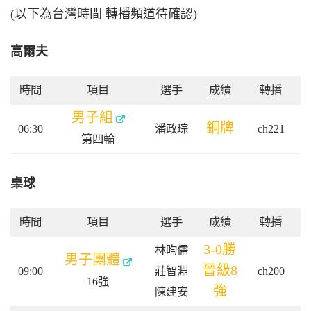
(以下為台灣時間 轉播頻道待確認)
高爾夫
時間
項目
選手
成績
轉播
男子組
銅牌
06:30
潘政琮
ch221
第四輪
桌球
時間
項目
選手
成績
轉播
3-0勝
林昀儒
男子團體
晉級8
09:00
莊智淵
ch200
16強
強
陳建安