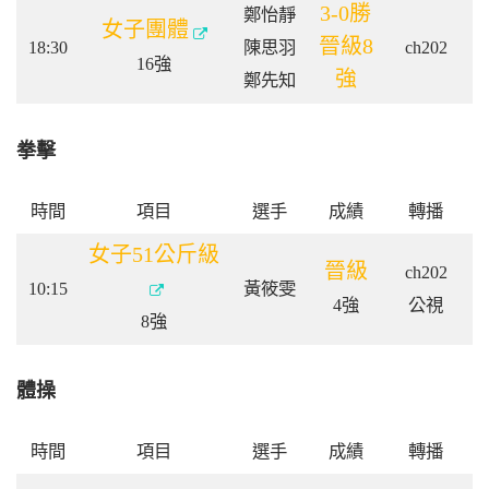
3-0勝
鄭怡靜
女子團體
晉級8
18:30
陳思羽
ch202
16強
強
鄭先知
拳擊
時間
項目
選手
成績
轉播
女子51公斤級
晉級
ch202
10:15
黃筱雯
4強
公視
8強
體操
時間
項目
選手
成績
轉播