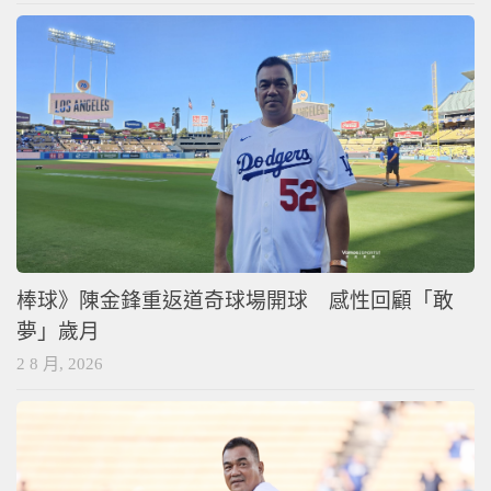
棒球》陳金鋒重返道奇球場開球 感性回顧「敢
夢」歲月
2 8 月, 2026