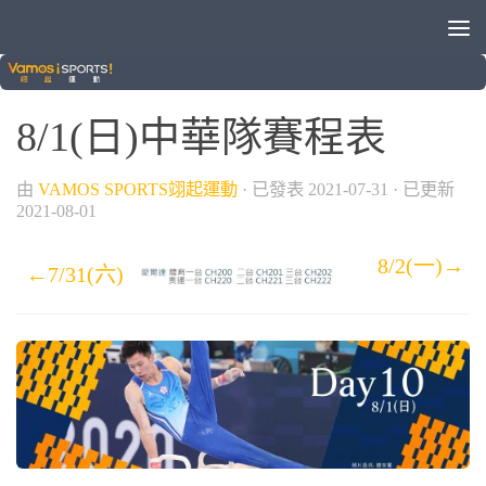
/
2020東京奧運
奧運
8/1(日)中華隊賽程表
由
VAMOS SPORTS翊起運動
· 已發表
2021-07-31
· 已更新
2021-08-01
8/2(一)→
←7/31(六)