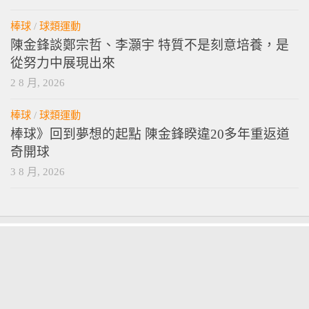
2 8 月, 2026
棒球
/
球類運動
陳金鋒談鄭宗哲、李灝宇 特質不是刻意培養，是
從努力中展現出來
2 8 月, 2026
棒球
/
球類運動
棒球》回到夢想的起點 陳金鋒睽違20多年重返道
奇開球
3 8 月, 2026