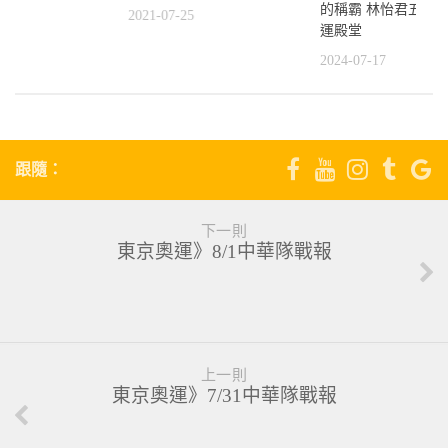
的稱霸 林怡君五度
2021-07-25
傲》泳向奧運夢 王
運殿堂
00蝶進東奧決賽
2024-07-17
2
跟隨：
下一則
東京奧運》8/1中華隊戰報
上一則
東京奧運》7/31中華隊戰報