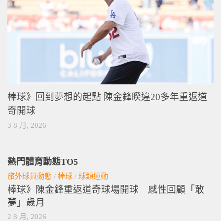
棒球》回到夢想的起點 陳金鋒睽違20多年重返道
奇開球
3 8 月, 2026
熱門體育動態TO5
旅外球員動態
/
棒球
/
球類運動
棒球》陳金鋒重返道奇球場開球 感性回顧「敢
夢」歲月