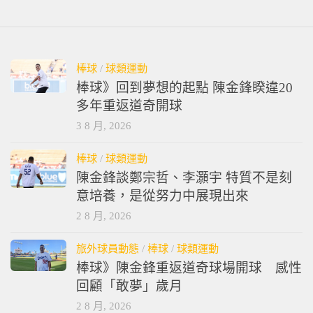
棒球
/
球類運動
棒球》回到夢想的起點 陳金鋒睽違20
多年重返道奇開球
3 8 月, 2026
棒球
/
球類運動
陳金鋒談鄭宗哲、李灝宇 特質不是刻
意培養，是從努力中展現出來
2 8 月, 2026
旅外球員動態
/
棒球
/
球類運動
棒球》陳金鋒重返道奇球場開球 感性
回顧「敢夢」歲月