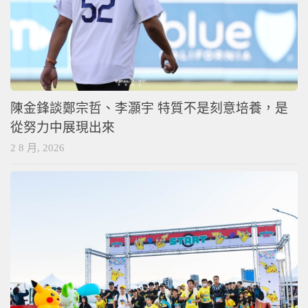
陳金鋒談鄭宗哲、李灝宇 特質不是刻意培養，是
從努力中展現出來
2 8 月, 2026