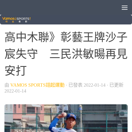
/
/
/
/
2022青棒列車
棒球
業餘棒球
球類運動
青棒
高中木聯》彰藝王牌沙子
宸失守 三民洪敏暘再見
安打
由
VAMOS SPORTS翊起運動
· 已發表
2022-01-14
· 已更新
2022-01-14