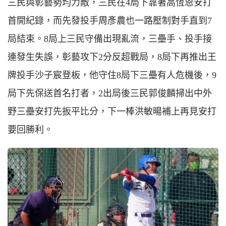
三民與彰藝勢均力敵，三民在4局下靠著高恆恩安打
首開紀錄，而先發投手周彥農也一路壓制對手直到7
局結束。8局上三民守備出現亂流，三壘手、投手接
連發生失誤，彰藝攻下2分反超戰局，8局下再推出王
牌投手沙子宸登板，他守住8局下三壘有人危機後，9
局下先保送首名打者，2出局後三民郭俊麟掃出中外
野三壘安打先扳平比分，下一棒洪敏暘補上再見安打
要回勝利。