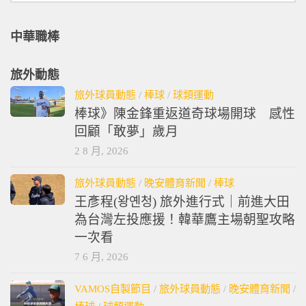
中華職棒
旅外動態
旅外球員動態
/
棒球
/
球類運動
棒球》陳金鋒重返道奇球場開球 感性
回顧「敢夢」歲月
2 8 月, 2026
旅外球員動態
/
晚安體育新聞
/
棒球
王彥程(왕옌청) 旅外進行式｜前進大田
為台灣左投應援！韓華鷹主場朝聖攻略
一次看
7 6 月, 2026
VAMOS自製節目
/
旅外球員動態
/
晚安體育新聞
/