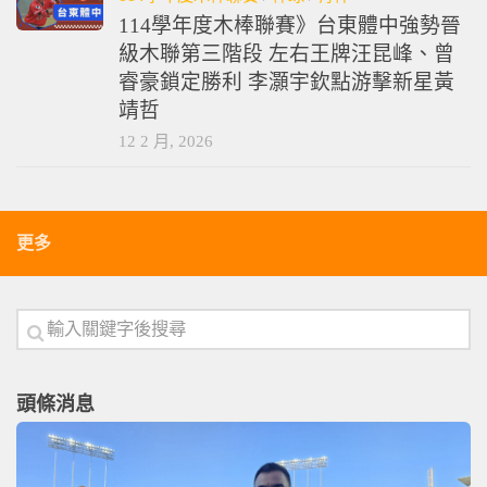
114學年度木棒聯賽》台東體中強勢晉
級木聯第三階段 左右王牌汪昆峰、曾
睿豪鎖定勝利 李灝宇欽點游擊新星黃
靖哲
12 2 月, 2026
更多
頭條消息