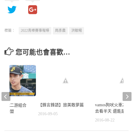
標籤：
2022青棒賽事報導
周彥農
洪敏暘
您可能也會喜歡…
【鋒言鋒語】旅美敢夢篇
vamos狗吠火車2.22
新生代二游組合
去看半天 還能是safe
冬季聯盟
2016-09-05
2016-08-22
4