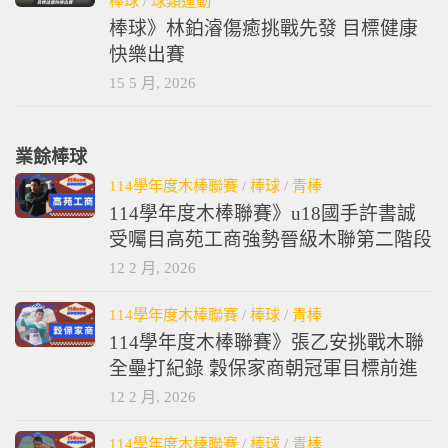
棒球
/
球類運動
棒球》林鉑濬傷癒挑戰先發 目標健康
快樂出賽
15 5 月, 2026
業餘棒球
114學年度木棒聯賽
/
棒球
/
青棒
114學年度木棒聯賽》u18國手許書誠
受囑目高苑工商強勢晉級木聯第二階段
12 2 月, 2026
114學年度木棒聯賽
/
棒球
/
青棒
114學年度木棒聯賽》張乙安挑戰木聯
全壘打紀錄 穀保家商朝冠軍目標前進
12 2 月, 2026
114學年度木棒聯賽
/
棒球
/
青棒