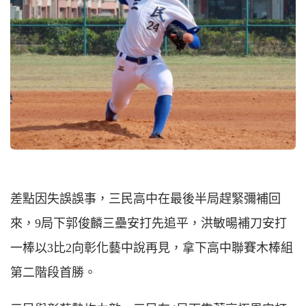
差點因失誤誤事，三民高中在最後半局趕緊彌補回
來，9局下郭俊麟三壘安打先追平，洪敏暘補刀安打
一棒以3比2向彰化藝中說再見，拿下高中聯賽木棒組
第二階段首勝。