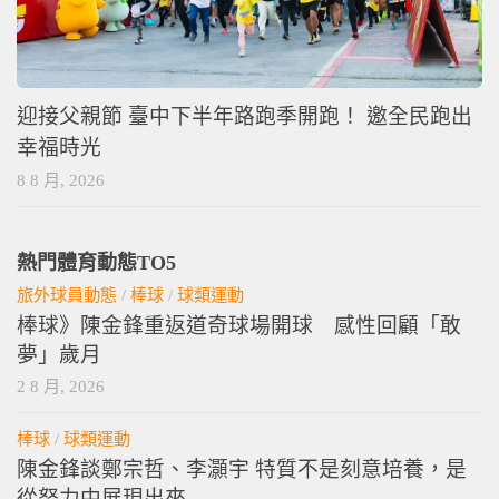
迎接父親節 臺中下半年路跑季開跑！ 邀全民跑出
幸福時光
8 8 月, 2026
熱門體育動態TO5
旅外球員動態
/
棒球
/
球類運動
棒球》陳金鋒重返道奇球場開球 感性回顧「敢
夢」歲月
2 8 月, 2026
棒球
/
球類運動
陳金鋒談鄭宗哲、李灝宇 特質不是刻意培養，是
從努力中展現出來