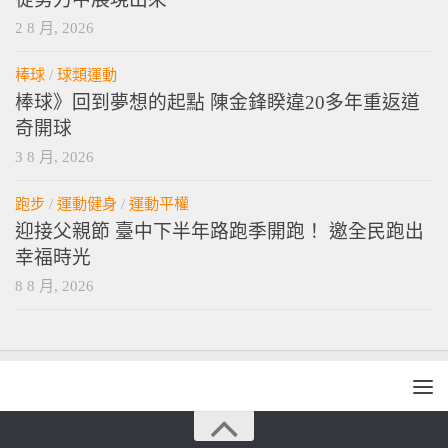
2 8 月, 2026
棒球
/
球類運動
棒球》回到夢想的起點 陳金鋒睽違20多年重返道
奇開球
3 8 月, 2026
跑步
/
運動健身
/
運動平權
迎接父親節 臺中下半年路跑季開跑！ 邀全民跑出
幸福時光
8 8 月, 2026