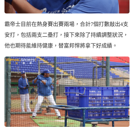
霸帝士目前在熱身賽出賽兩場，合計7個打數敲出4支
安打，包括兩支二壘打，接下來除了持續調整狀況，
他也期待能維持健康，替富邦悍將拿下好成績。