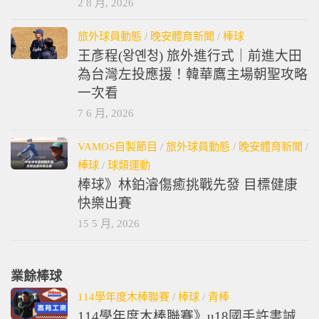
2 8 月, 2026
旅外球員動態
/
晚安體育新聞
/
棒球
王彥程(왕옌청) 旅外進行式｜前進大田
為台灣左投應援！韓華鷹主場朝聖攻略
一次看
7 6 月, 2026
VAMOS自製節目
/
旅外球員動態
/
晚安體育新聞
/
棒球
/
球類運動
棒球》林鉑濬傷癒挑戰先發 目標健康
快樂出賽
15 5 月, 2026
業餘棒球
114學年度木棒聯賽
/
棒球
/
青棒
114學年度木棒聯賽》u18國手許書誠