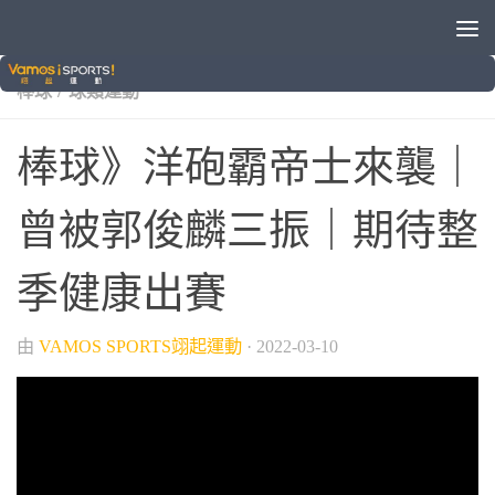
/
/
/
/
VAMOS自製節目
中華職棒
富邦悍將
晚安體育新聞
/
棒球
球類運動
棒球》洋砲霸帝士來襲｜
曾被郭俊麟三振｜期待整
季健康出賽
由
VAMOS SPORTS翊起運動
·
2022-03-10