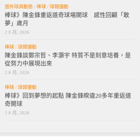
旅外球員動態
/
棒球
/
球類運動
棒球》陳金鋒重返道奇球場開球 感性回顧「敢
夢」歲月
2 8 月, 2026
棒球
/
球類運動
陳金鋒談鄭宗哲、李灝宇 特質不是刻意培養，是
從努力中展現出來
2 8 月, 2026
棒球
/
球類運動
棒球》回到夢想的起點 陳金鋒睽違20多年重返道
奇開球
3 8 月, 2026