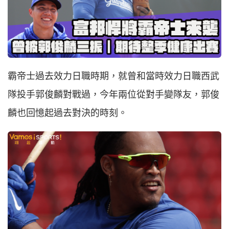
霸帝士過去效力日職時期，就曾和當時效力日職西武
隊投手郭俊麟對戰過，今年兩位從對手變隊友，郭俊
麟也回憶起過去對決的時刻。