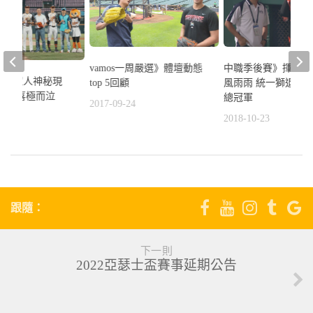
vamos一周嚴選》體壇動態
中職季後賽》揮別20
獅王家人神秘現
top 5回顧
風雨雨 統一獅退悍
何恆佑喜極而泣
總冠軍
2017-09-24
4
2018-10-23
跟隨：
下一則
2022亞瑟士盃賽事延期公告