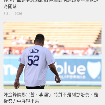
棒球》回到夢想的起點 陳金鋒睽違20多年重返道
奇開球
3 8 月, 2026
陳金鋒談鄭宗哲、李灝宇 特質不是刻意培養，是
從努力中展現出來