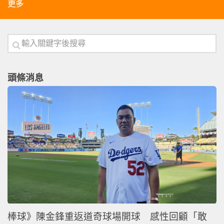
更多
頭條消息
棒球》陳金鋒重返道奇球場開球 感性回顧「敢