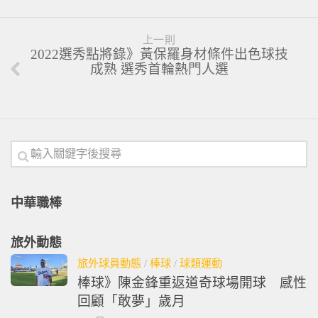
上一則
2022選秀點將錄》黃保羅身材條件出色球技
成熟 選秀首輪熱門人選
中華職棒
旅外動態
旅外球員動態
/
棒球
/
球類運動
棒球》陳金鋒重返道奇球場開球 感性
回顧「敢夢」歲月