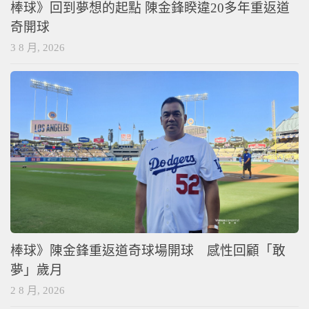
棒球》回到夢想的起點 陳金鋒睽違20多年重返道
奇開球
3 8 月, 2026
棒球》陳金鋒重返道奇球場開球 感性回顧「敢
夢」歲月
2 8 月, 2026