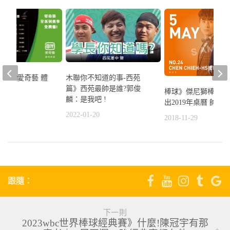
冠賽看愛奇藝 體
木聯你不知道的事-西苑
選擇
篇》西苑最帥是誰?郭俊
棒球》傑尼獅棒球男
麟：是我吧 !
出2019年桌曆 帥到
4
2022-01-20
2018-11-29
跟隨：
下一則
2023wbc世界棒球經典賽》什麼!陳冠宇有那