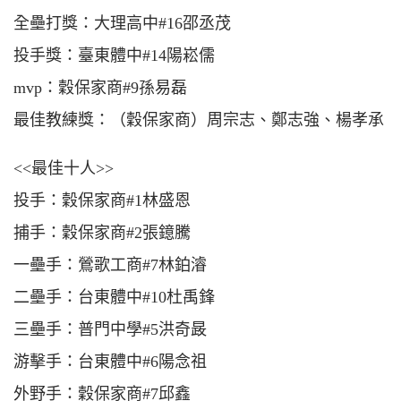
全壘打獎：大理高中#16邵丞茂
投手獎：臺東體中#14陽崧儒
mvp：穀保家商#9孫易磊
最佳教練獎：（穀保家商）周宗志、鄭志強、楊孝承
<<最佳十人>>
投手：穀保家商#1林盛恩
捕手：穀保家商#2張鐿騰
一壘手：鶯歌工商#7林鉑濬
二壘手：台東體中#10杜禹鋒
三壘手：普門中學#5洪奇晸
游擊手：台東體中#6陽念祖
外野手：穀保家商#7邱鑫