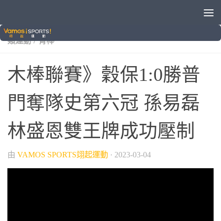
/
/
/
/
VAMOS自製節目
晚安體育新聞
棒球
業餘棒球
球
/
類運動
青棒
木棒聯賽》穀保1:0勝普
門奪隊史第六冠 孫易磊
林盛恩雙王牌成功壓制
由
VAMOS SPORTS翊起運動
·
2023-03-04