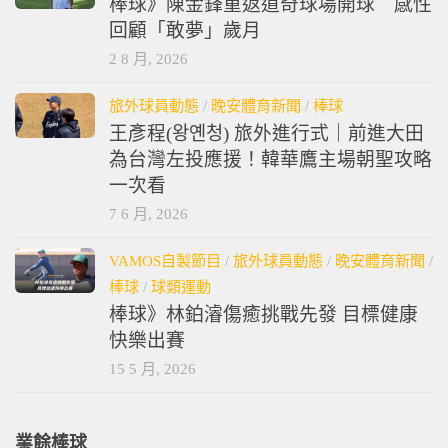
棒球》陳金鋒重返道奇球場開球 感性
回顧「敢夢」歲月
2 8 月, 2026
旅外球員動態
/
晚安體育新聞
/
棒球
王彥程(왕옌청) 旅外進行式｜前進大田
為台灣左投應援！韓華鷹主場朝聖攻略
一次看
7 6 月, 2026
VAMOS自製節目
/
旅外球員動態
/
晚安體育新聞
/
棒球
/
球類運動
棒球》林鉑濬傷癒挑戰先發 目標健康
快樂出賽
15 5 月, 2026
業餘棒球