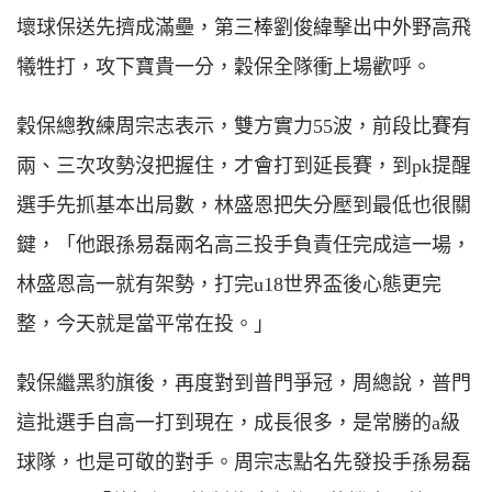
壞球保送先擠成滿壘，第三棒劉俊緯擊出中外野高飛
犧牲打，攻下寶貴一分，穀保全隊衝上場歡呼。
穀保總教練周宗志表示，雙方實力55波，前段比賽有
兩、三次攻勢沒把握住，才會打到延長賽，到pk提醒
選手先抓基本出局數，林盛恩把失分壓到最低也很關
鍵，「他跟孫易磊兩名高三投手負責任完成這一場，
林盛恩高一就有架勢，打完u18世界盃後心態更完
整，今天就是當平常在投。」
穀保繼黑豹旗後，再度對到普門爭冠，周總說，普門
這批選手自高一打到現在，成長很多，是常勝的a級
球隊，也是可敬的對手。周宗志點名先發投手孫易磊