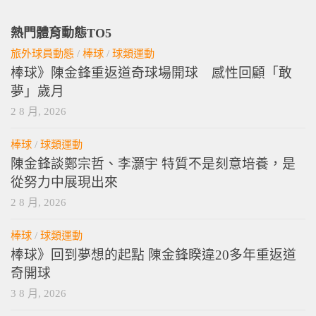
熱門體育動態TO5
旅外球員動態
/
棒球
/
球類運動
棒球》陳金鋒重返道奇球場開球 感性回顧「敢
夢」歲月
2 8 月, 2026
棒球
/
球類運動
陳金鋒談鄭宗哲、李灝宇 特質不是刻意培養，是
從努力中展現出來
2 8 月, 2026
棒球
/
球類運動
棒球》回到夢想的起點 陳金鋒睽違20多年重返道
奇開球
3 8 月, 2026