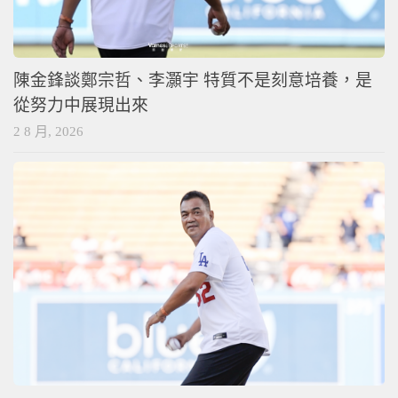
陳金鋒談鄭宗哲、李灝宇 特質不是刻意培養，是
從努力中展現出來
2 8 月, 2026