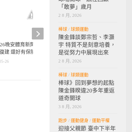
「敢夢」歲月
2 8 月, 2026
棒球
/
球類運動
陳金鋒談鄭宗哲、李灝
宇 特質不是刻意培養，
526晚安體育新聞】羅嘉仁12強
【2016冬季聯盟】小獅
復建 還好有保險
涯首座mvp
是從努力中展現出來
2 8 月, 2026
05-26
2016-12-06
棒球
/
球類運動
棒球》回到夢想的起點
陳金鋒睽違20多年重返
道奇開球
3 8 月, 2026
跑步
/
運動健身
/
運動平權
迎接父親節 臺中下半年