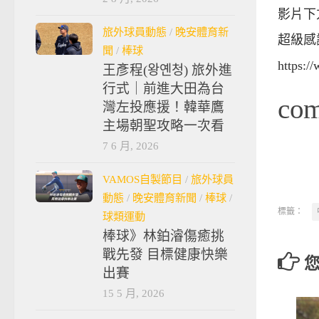
影片下
旅外球員動態
/
晚安體育新
超級感
聞
/
棒球
https:/
王彥程(왕옌청) 旅外進
行式｜前進大田為台
co
灣左投應援！韓華鷹
主場朝聖攻略一次看
7 6 月, 2026
VAMOS自製節目
/
旅外球員
動態
/
晚安體育新聞
/
棒球
/
標籤：
球類運動
棒球》林鉑濬傷癒挑
戰先發 目標健康快樂
出賽
15 5 月, 2026