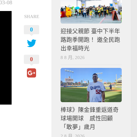
03-08
SHARE
0
迎接父親節 臺中下半年
路跑季開跑！ 邀全民跑
出幸福時光
8 8 月, 2026
0
棒球》陳金鋒重返道奇
球場開球 感性回顧
「敢夢」歲月
2 8 月, 2026