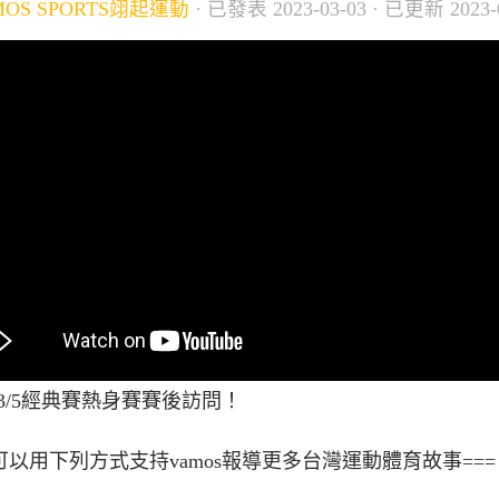
MOS SPORTS翊起運動
· 已發表
2023-03-03
· 已更新
2023-
3/5經典賽熱身賽賽後訪問！
你可以用下列方式支持vamos報導更多台灣運動體育故事===