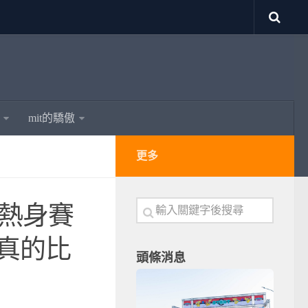
mit的驕傲
更多
辦熱身賽
球真的比
頭條消息