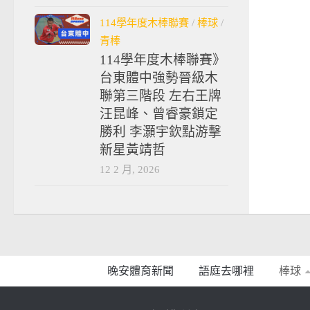
114學年度木棒聯賽
/
棒球
/
青棒
114學年度木棒聯賽》
台東體中強勢晉級木
聯第三階段 左右王牌
汪昆峰、曾睿豪鎖定
勝利 李灝宇欽點游擊
新星黃靖哲
12 2 月, 2026
晚安體育新聞
語庭去哪裡
棒球