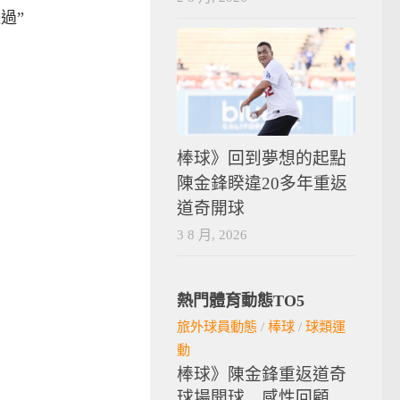
過”
棒球》回到夢想的起點
陳金鋒睽違20多年重返
道奇開球
3 8 月, 2026
熱門體育動態TO5
旅外球員動態
/
棒球
/
球類運
動
棒球》陳金鋒重返道奇
球場開球 感性回顧