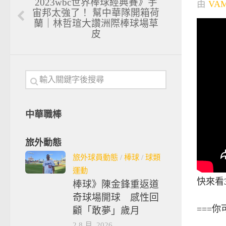
2023wbc世界棒球經典賽》宇
由
VA
宙邦太強了！ 幫中華隊開箱荷
蘭｜林哲瑄大讚洲際棒球場草
皮
中華職棒
旅外動態
旅外球員動態
/
棒球
/
球類
運動
快來看
棒球》陳金鋒重返道
奇球場開球 感性回
===
顧「敢夢」歲月
2 8 月, 2026