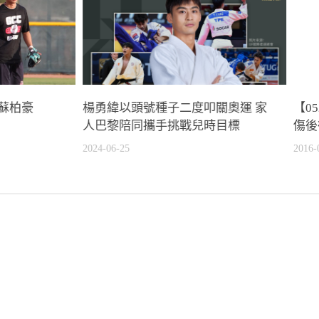
蘇柏豪
楊勇緯以頭號種子二度叩關奧運 家
【0
人巴黎陪同攜手挑戰兒時目標
傷後
2024-06-25
2016-