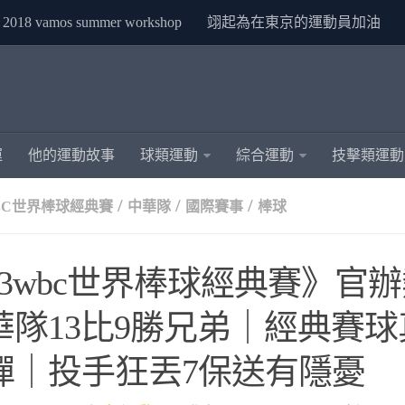
2018 vamos summer workshop
翊起為在東京的運動員加油
運
他的運動故事
球類運動
綜合運動
技擊類運動
/
/
/
WBC世界棒球經典賽
中華隊
國際賽事
棒球
023wbc世界棒球經典賽》官
華隊13比9勝兄弟｜經典賽
彈｜投手狂丟7保送有隱憂