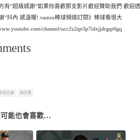
方有”超級感謝”如果你喜歡那支影片歡迎贊助我們 歡迎透
謝”抖內 感溫喔! vamos棒球頻道訂閱》棒球看很大
/www.youtube.com/channel/ucc2z2qn3p7idxjjdrgqr0gq
mments
中信兄弟
林子偉
您可能也會喜歡…