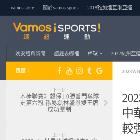
vamos store
關於vamos sports
2018雅加達巨港亞運
晚安體育新聞
語庭去哪裡
棒球
2022杭州亞
跟隨：
2023
下一則
2
木棒聯賽》穀保1:0勝普門奪隊
史第六冠 孫易磊林盛恩雙王牌
成功壓制
中
較
上一則