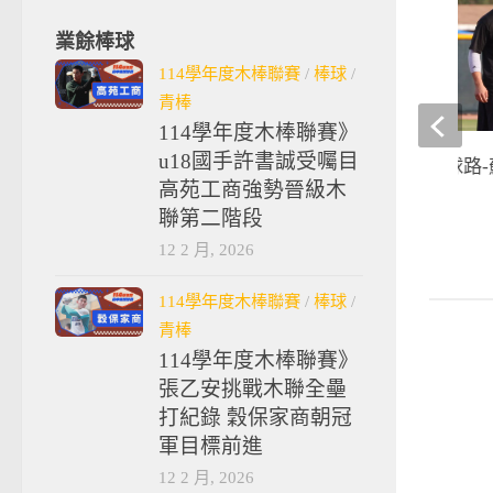
業餘棒球
114學年度木棒聯賽
/
棒球
/
青棒
114學年度木棒聯賽》
u18國手許書誠受囑目
棒球》走自己的棒球路-
高苑工商強勢晉級木
2018-03-21
聯第二階段
12 2 月, 2026
114學年度木棒聯賽
/
棒球
/
青棒
114學年度木棒聯賽》
張乙安挑戰木聯全壘
打紀錄 穀保家商朝冠
軍目標前進
12 2 月, 2026