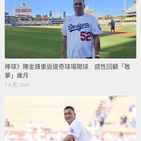
棒球》陳金鋒重返道奇球場開球 感性回顧「敢
夢」歲月
2 8 月, 2026