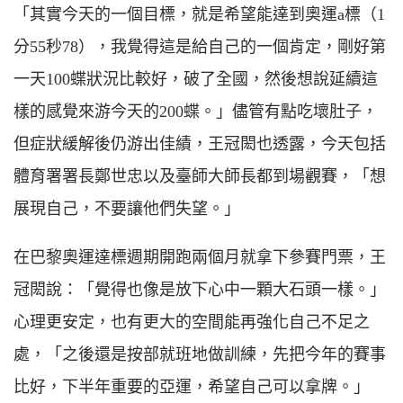
「其實今天的一個目標，就是希望能達到奧運a標（1
分55秒78），我覺得這是給自己的一個肯定，剛好第
一天100蝶狀況比較好，破了全國，然後想說延續這
樣的感覺來游今天的200蝶。」儘管有點吃壞肚子，
但症狀緩解後仍游出佳績，王冠閎也透露，今天包括
體育署署長鄭世忠以及臺師大師長都到場觀賽，「想
展現自己，不要讓他們失望。」
在巴黎奧運達標週期開跑兩個月就拿下參賽門票，王
冠閎說：「覺得也像是放下心中一顆大石頭一樣。」
心理更安定，也有更大的空間能再強化自己不足之
處，「之後還是按部就班地做訓練，先把今年的賽事
比好，下半年重要的亞運，希望自己可以拿牌。」