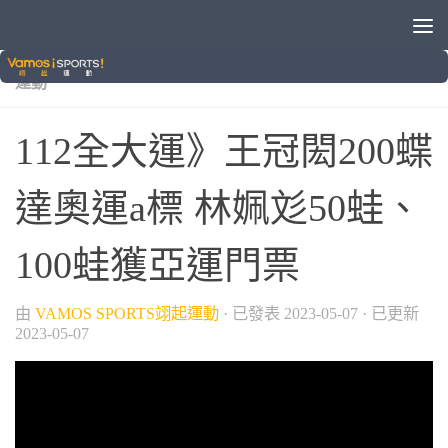
/
/
/
/
/
112全大運
中華隊
全大運
晚安體育新聞
游泳
綜合
運動
112全大運》王冠閎200蝶
達奧運a標 林姵彣50蛙、
100蛙獲亞運門票
由
VAMOS SPORTS翊起運動
· 已發表
2023-05-07
· 已更新
2023-05-07