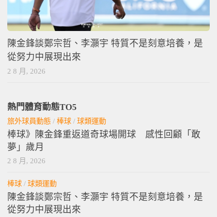
陳金鋒談鄭宗哲、李灝宇 特質不是刻意培養，是
從努力中展現出來
2 8 月, 2026
熱門體育動態TO5
旅外球員動態
/
棒球
/
球類運動
棒球》陳金鋒重返道奇球場開球 感性回顧「敢
夢」歲月
2 8 月, 2026
棒球
/
球類運動
陳金鋒談鄭宗哲、李灝宇 特質不是刻意培養，是
從努力中展現出來