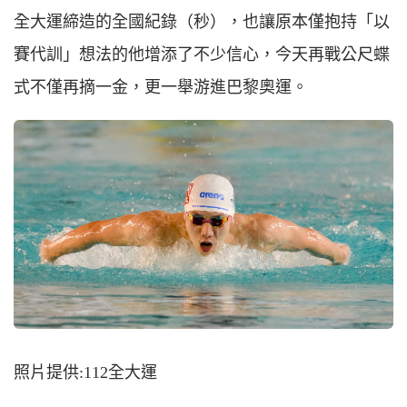
全大運締造的全國紀錄（
秒
），也讓原本僅抱持「以
賽代訓」想法的他增添了不少信心，今天再戰
公尺蝶
式不僅再摘一金，更一舉游進巴黎奧運。
照片提供:112全大運