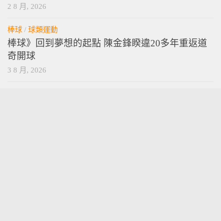
2 8 月, 2026
棒球
/
球類運動
棒球》回到夢想的起點 陳金鋒睽違20多年重返道
奇開球
3 8 月, 2026
vamossports © 2026. 版權所有。
技術提供
wordpress
. 主題設計提供
press customizr
.