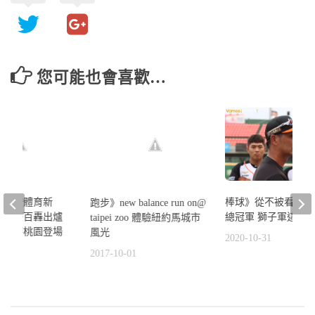
您可能也會喜歡…
415晚安體育新
棒球》從不被看好到
跑步》new balance run on@
劉芙豪百轟出爐
總冠軍 獅子軍這樣
taipei zoo 體驗紐約馬城市
公開賽桃園登場
風光
2020-10-31
5
2017-10-01