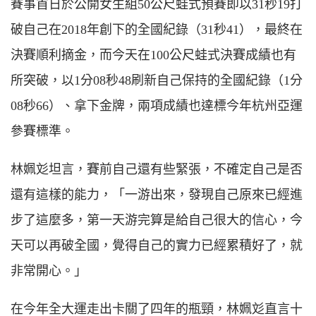
賽事首日於公開女生組50公尺蛙式預賽即以31秒19打
破自己在2018年創下的全國紀錄（31秒41），最終在
決賽順利摘金，而今天在100公尺蛙式決賽成績也有
所突破，以1分08秒48刷新自己保持的全國紀錄（1分
08秒66）、拿下金牌，兩項成績也達標今年杭州亞運
參賽標準。
林姵彣坦言，賽前自己還有些緊張，不確定自己是否
還有這樣的能力，「一游出來，發現自己原來已經進
步了這麼多，第一天游完算是給自己很大的信心，今
天可以再破全國，覺得自己的實力已經累積好了，就
非常開心。」
在今年全大運走出卡關了四年的瓶頸，林姵彣直言十