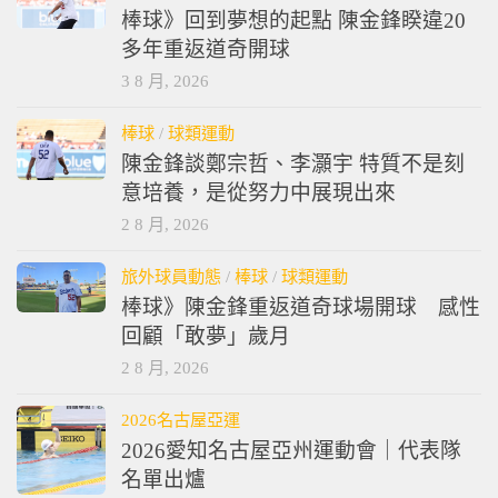
棒球》回到夢想的起點 陳金鋒睽違20
多年重返道奇開球
3 8 月, 2026
棒球
/
球類運動
陳金鋒談鄭宗哲、李灝宇 特質不是刻
意培養，是從努力中展現出來
2 8 月, 2026
旅外球員動態
/
棒球
/
球類運動
棒球》陳金鋒重返道奇球場開球 感性
回顧「敢夢」歲月
2 8 月, 2026
2026名古屋亞運
2026愛知名古屋亞州運動會｜代表隊
名單出爐