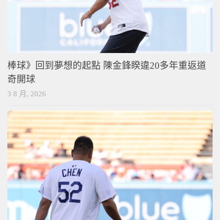
棒球》回到夢想的起點 陳金鋒睽違20多年重返道
奇開球
3 8 月, 2026