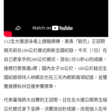
112全大運游泳場上捷報頻傳，東奧「歐巴」王冠閎
兩天前在100公尺蝶式刷新全國紀錄，今天（7日）在
自己更拿手的200公尺蝶式，游出1分55秒42的成績，
達標巴黎奧運a標；國內女子50公尺、100公尺蛙式全
國紀錄保持人林姵彣也在三天內刷新兩項紀錄，並雙
雙達標杭州亞運參賽標準。
代表臺灣師大出賽的王冠閎，
日在全大運公開男生組
公尺蝶式拿下金牌，決賽游出
秒
成績，改寫個人在
年