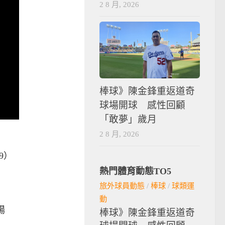
2 8 月, 2026
棒球》陳金鋒重返道奇
球場開球 感性回顧
「敢夢」歲月
2 8 月, 2026
9）
熱門體育動態TO5
旅外球員動態
/
棒球
/
球類運
動
場
棒球》陳金鋒重返道奇