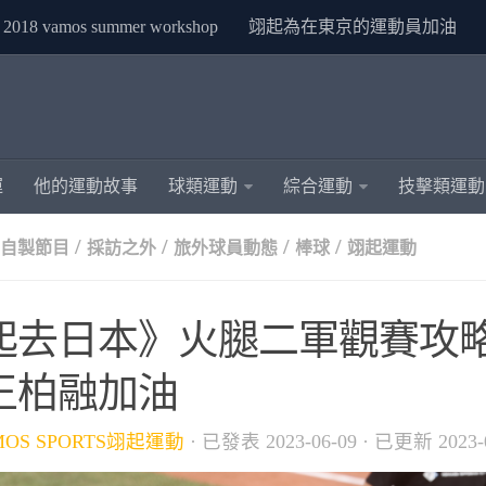
2018 vamos summer workshop
翊起為在東京的運動員加油
運
他的運動故事
球類運動
綜合運動
技擊類運動
/
/
/
/
S自製節目
採訪之外
旅外球員動態
棒球
翊起運動
起去日本》火腿二軍觀賽攻略
王柏融加油
MOS SPORTS翊起運動
· 已發表
2023-06-09
· 已更新
2023-