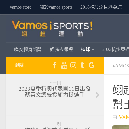
vamos store
關於vamos sports
2018雅加達巨港亞運
晚安體育新聞
語庭去哪裡
棒球
2022杭州亞
跟隨：
VAMO
下一則
翊
2023夏季特奧代表團11日出發
蔡英文總統授旗力挺選手
幫
由
VA
上一則