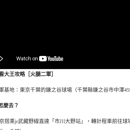
看大王攻略［火腿二軍］
軍基地：東京千葉的鎌之谷球場（千葉縣鎌之谷市中澤45
場怎麼去？
從東京搭乘jr武藏野線直達「市川大野站」，轉計程車前往球