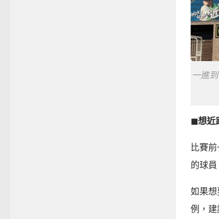
一進到
◼︎想
比賽前
的球員
如果想
例，建