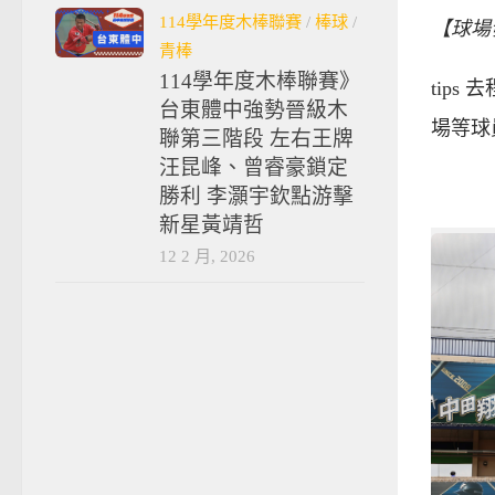
114學年度木棒聯賽
/
棒球
/
【球場
青棒
114學年度木棒聯賽》
tip
台東體中強勢晉級木
場等球
聯第三階段 左右王牌
汪昆峰、曾睿豪鎖定
勝利 李灝宇欽點游擊
新星黃靖哲
12 2 月, 2026