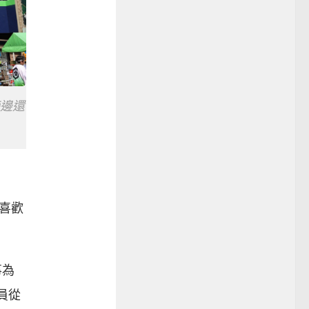
邊還
喜歡
事為
員從