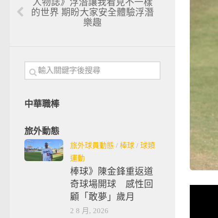
人物誌》浮潛讓我看見不一樣
的世界 期盼大家安全體驗浮潛
樂趣
中華職棒
旅外動態
旅外球員動態
/
棒球
/
球類
運動
棒球》陳金鋒重返道
奇球場開球 感性回
顧「敢夢」歲月
2 8 月, 2026