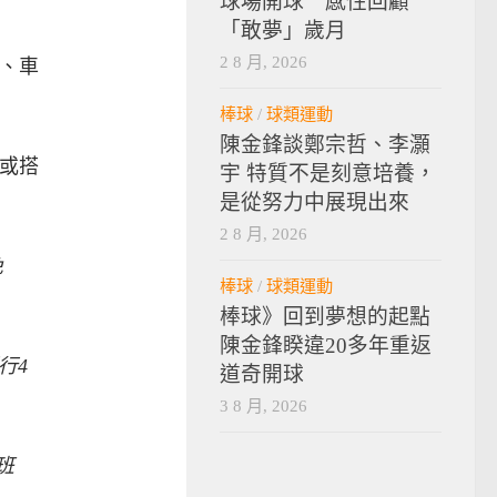
球場開球 感性回顧
「敢夢」歲月
2 8 月, 2026
鐘、車
棒球
/
球類運動
陳金鋒談鄭宗哲、李灝
，或搭
宇 特質不是刻意培養，
是從努力中展現出來
2 8 月, 2026
免
棒球
/
球類運動
棒球》回到夢想的起點
陳金鋒睽違20多年重返
行4
道奇開球
3 8 月, 2026
班