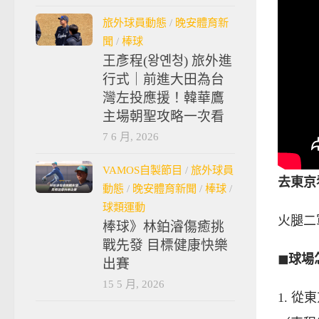
旅外球員動態
/
晚安體育新
聞
/
棒球
王彥程(왕옌청) 旅外進
行式｜前進大田為台
灣左投應援！韓華鷹
主場朝聖攻略一次看
7 6 月, 2026
VAMOS自製節目
/
旅外球員
去東京
動態
/
晚安體育新聞
/
棒球
/
球類運動
火腿二
棒球》林鉑濬傷癒挑
戰先發 目標健康快樂
◼︎球
出賽
15 5 月, 2026
1. 