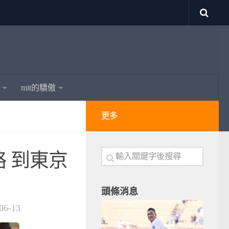
mit的驕傲
更多
 到東京
頭條消息
06-13