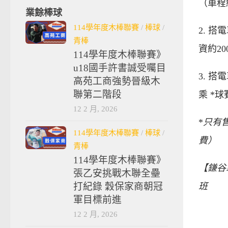
（車程
業餘棒球
114學年度木棒聯賽
/
棒球
/
2. 
青棒
資約20
114學年度木棒聯賽》
u18國手許書誠受囑目
3. 
高苑工商強勢晉級木
聯第二階段
乘 *
12 2 月, 2026
*
只有
114學年度木棒聯賽
/
棒球
/
費）
青棒
114學年度木棒聯賽》
【鎌谷
張乙安挑戰木聯全壘
班
打紀錄 穀保家商朝冠
軍目標前進
12 2 月, 2026