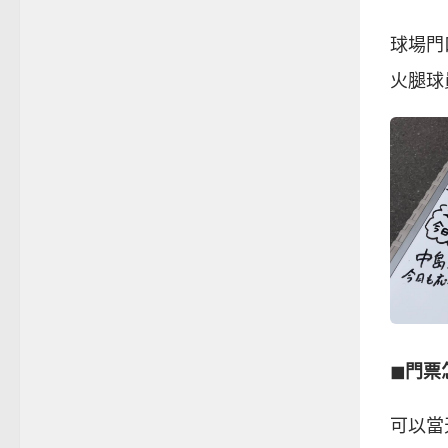
球場門
火腿球
◼︎門
可以當天