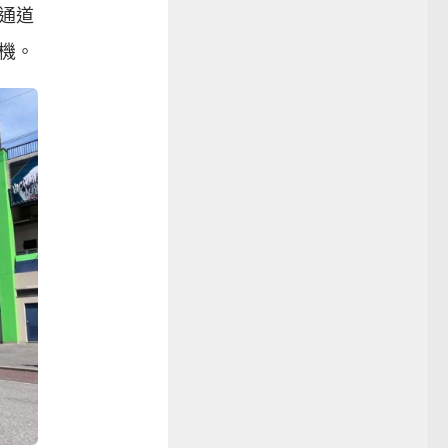
通道
機。