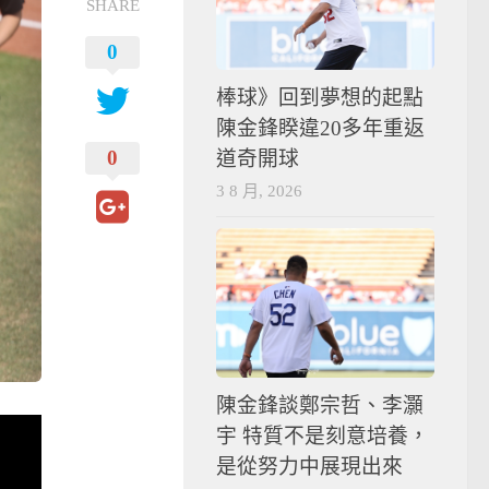
SHARE
0
棒球》回到夢想的起點
陳金鋒睽違20多年重返
0
道奇開球
3 8 月, 2026
陳金鋒談鄭宗哲、李灝
宇 特質不是刻意培養，
是從努力中展現出來