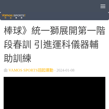
/
/
晚安體育新聞
棒球
統一獅
棒球》統一獅展開第一階
段春訓 引進運科儀器輔
助訓練
由
VAMOS SPORTS翊起運動
·
2024-01-08