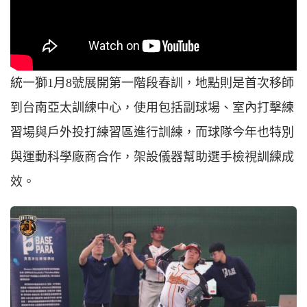
統一獅1月8號展開第一階段春訓，地點則是首次移師
到台南亞太訓練中心，使用包括副球場、室內打擊練
習場與戶外投打練習區進行訓練，而球隊今年也特別
與運動科學廠商合作，架設儀器幫助選手檢視訓練成
效。