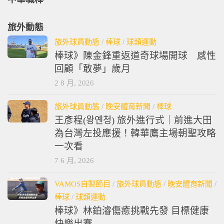
旅外動態
旅外球員動態
/
棒球
/
球類運動
棒球》陳金鋒重返道奇球場開球 感性
回顧「敢夢」歲月
2 8 月, 2026
旅外球員動態
/
晚安體育新聞
/
棒球
王彥程(왕옌청) 旅外進行式｜前進大田
為台灣左投應援！韓華鷹主場朝聖攻略
一次看
7 6 月, 2026
VAMOS自製節目
/
旅外球員動態
/
晚安體育新聞
/
棒球
/
球類運動
棒球》林鉑濬傷癒挑戰先發 目標健康
快樂出賽