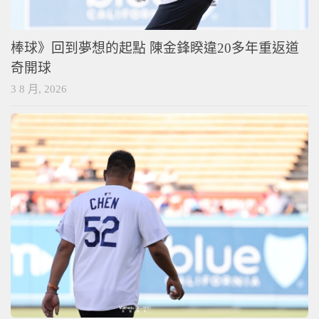
棒球》回到夢想的起點 陳金鋒睽違20多年重返道
奇開球
3 8 月, 2026