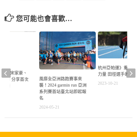
您可能也會喜歡…
杭州亞帕運》重拾自
職雙星宋家豪、
力量 田徑選手的逐
風靡全亞洲路跑賽事來
海受訪 分享首次
2023-10-21
襲！2024 garmin run 亞洲
賽心情
系列賽首站臺北站即起報
0
名
2024-05-21