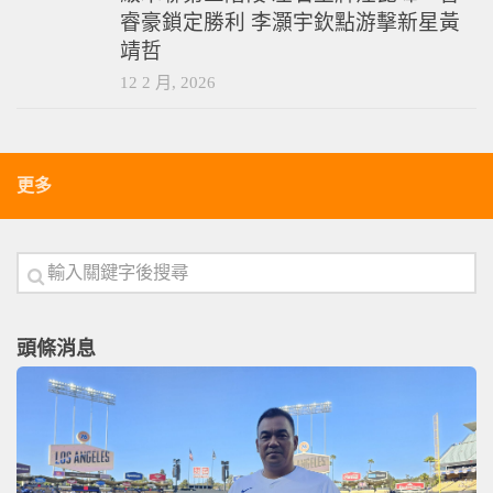
睿豪鎖定勝利 李灝宇欽點游擊新星黃
靖哲
12 2 月, 2026
更多
頭條消息