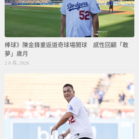
棒球》陳金鋒重返道奇球場開球 感性回顧「敢
夢」歲月
2 8 月, 2026