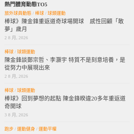
熱門體育動態TO5
旅外球員動態
/
棒球
/
球類運動
棒球》陳金鋒重返道奇球場開球 感性回顧「敢
夢」歲月
2 8 月, 2026
棒球
/
球類運動
陳金鋒談鄭宗哲、李灝宇 特質不是刻意培養，是
從努力中展現出來
2 8 月, 2026
棒球
/
球類運動
棒球》回到夢想的起點 陳金鋒睽違20多年重返道
奇開球
3 8 月, 2026
跑步
/
運動健身
/
運動平權