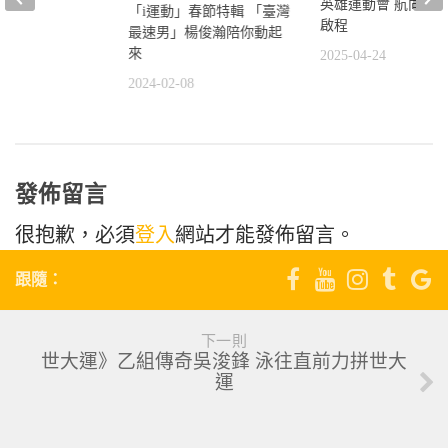
英雄運動會 航向奧運
8
「i運動」春節特輯 「臺灣
啟程
最速男」楊俊瀚陪你動起
來
2025-04-24
2024-02-08
發佈留言
很抱歉，必須
登入
網站才能發佈留言。
跟隨：
下一則
世大運》乙組傳奇吳浚鋒 泳往直前力拼世大
運