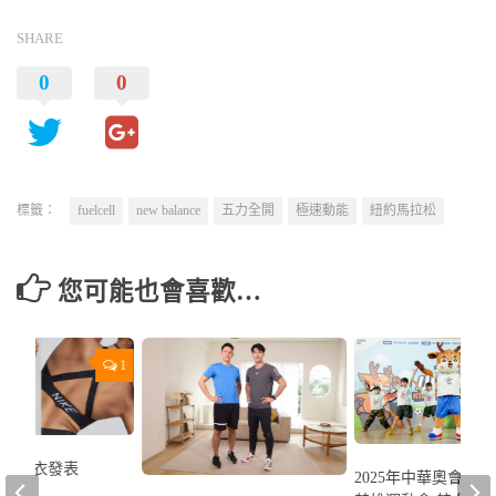
SHARE
0
0
標籤：
fuelcell
new balance
五力全開
極速動能
紐約馬拉松
您可能也會喜歡…
1
新運動內衣發表
2025年中華奧會第3