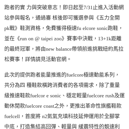
跑者的實 力與突破意志！即日起至7/31止進入活動網
站參與報名，通過審 核後即可獲選參與《五力全開
pk戰》鞋測資格，免費獲得極速fu elcore sonic跑鞋，
並在《run on @ taipei zoo》賽事中決戰，13+1k距離
的最終冠軍，將由new balance帶領前進挑戰紐約馬拉
松賽事！詳情請見活動官網。
此次的提供跑者能量推進的fuelcore極速動能系列，
共分為四 種鞋款橫跨消費者的各項需求，除了重量
級推速鞋款fuelcor e sonic、穩定輕量fuelcore rush及運
動休閒款fuelcore coast之外，更推出革命性旗艦鞋款
fuelcell，首度將 n2氮氣充填科技延伸運用於全腳掌
中底，打造集結高回彈、輕量與 緩震特性的競速利