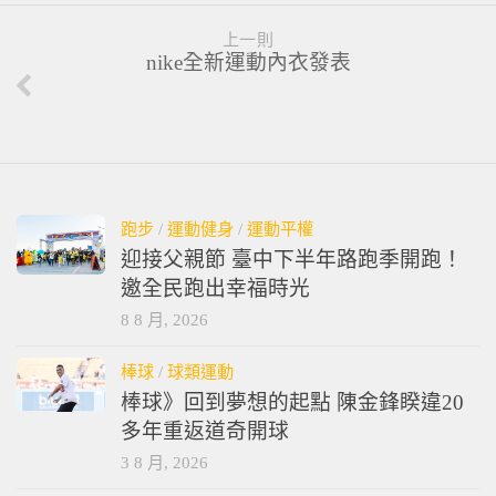
上一則
nike全新運動內衣發表
跑步
/
運動健身
/
運動平權
迎接父親節 臺中下半年路跑季開跑！
邀全民跑出幸福時光
8 8 月, 2026
棒球
/
球類運動
棒球》回到夢想的起點 陳金鋒睽違20
多年重返道奇開球
3 8 月, 2026