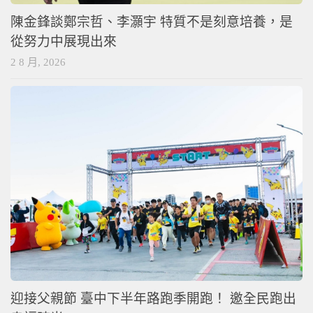
陳金鋒談鄭宗哲、李灝宇 特質不是刻意培養，是
從努力中展現出來
2 8 月, 2026
迎接父親節 臺中下半年路跑季開跑！ 邀全民跑出