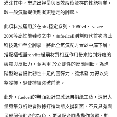
灌注其中，塑造出輕量與高效緩衝並存的性能特質，
較一般氣墊提供跑者更穩定的腳感。
此項科技運用於在nbx穩定系列、1080v4、 vazee
2090等高性能鞋款之中，而fuelcell則劃時代首次將此
科技延伸至全腳掌，將此全氮氣配方置於中底下層，
搭配極輕量re vlite緩震材質相互作用帶來恰到好處的
緩震與反饋力，並著重 於立即性的反應回饋，為進
階型跑者提供韌性十足的回彈力，讓爆發 力得以完
整發揮，驅使持續突破前進。
此外，fuelcell的鞋面設計靈感源自摺紙工藝，透過大
量蒐集分析跑者數據打造動態支撐鞋面，不只具有與
足部絕佳貼合的特色 、更可配合腳背動作包覆、動