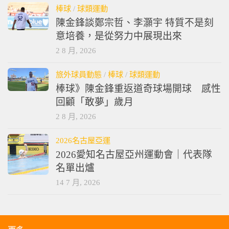
棒球
/
球類運動
陳金鋒談鄭宗哲、李灝宇 特質不是刻
意培養，是從努力中展現出來
2 8 月, 2026
旅外球員動態
/
棒球
/
球類運動
棒球》陳金鋒重返道奇球場開球 感性
回顧「敢夢」歲月
2 8 月, 2026
2026名古屋亞運
2026愛知名古屋亞州運動會｜代表隊
名單出爐
14 7 月, 2026