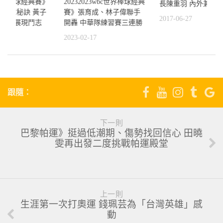
bc世界棒球經典賽》
20232023wbc世界棒球經典
長陳重羽 內外兼修
授投球秘訣 黃子
賽》張育成、林子偉聯手
2017-06-27
經典賽展現鬥志
開轟 中華隊練習賽三連勝
0
2023-02-17
跟隨：
下一則
巴黎帕運》挺過低潮期、傷勢找回信心 田曉
雯再出發二度挑戰帕運殿堂
上一則
生涯第一次打奧運 錢珮芸為「台灣英雄」感
動