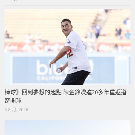
棒球》回到夢想的起點 陳金鋒睽違20多年重返道
奇開球
3 8 月, 2026