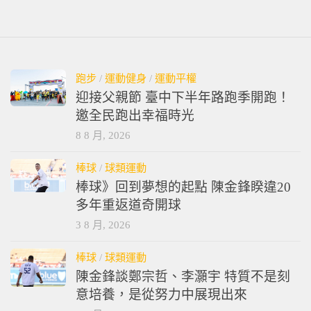
跑步
/
運動健身
/
運動平權
迎接父親節 臺中下半年路跑季開跑！
邀全民跑出幸福時光
8 8 月, 2026
棒球
/
球類運動
棒球》回到夢想的起點 陳金鋒睽違20
多年重返道奇開球
3 8 月, 2026
棒球
/
球類運動
陳金鋒談鄭宗哲、李灝宇 特質不是刻
意培養，是從努力中展現出來