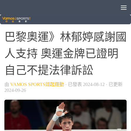
/
/
2024巴黎奧運
國際賽事
奧運
巴黎奧運》林郁婷感謝國
人支持 奧運金牌已證明
自己不提法律訴訟
由
VAMOS SPORTS翊起運動
· 已發表
2024-08-12
· 已更新
2024-09-26