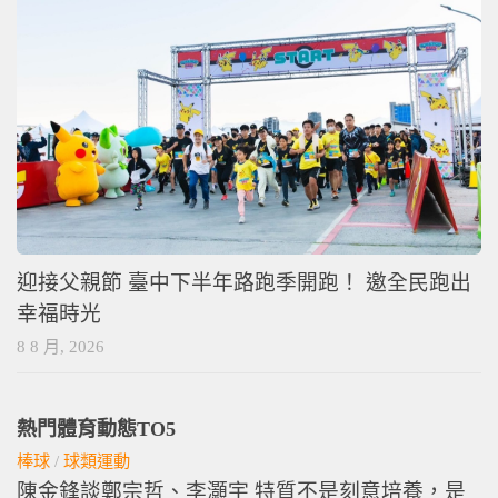
迎接父親節 臺中下半年路跑季開跑！ 邀全民跑出
幸福時光
8 8 月, 2026
熱門體育動態TO5
棒球
/
球類運動
陳金鋒談鄭宗哲、李灝宇 特質不是刻意培養，是