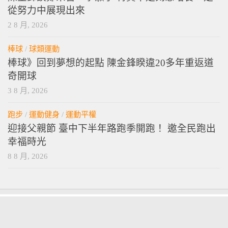
從努力中展現出來
2 8 月, 2026
棒球
/
球類運動
棒球》回到夢想的起點 陳金鋒睽違20多年重返道
奇開球
3 8 月, 2026
跑步
/
運動健身
/
運動平權
迎接父親節 臺中下半年路跑季開跑！ 邀全民跑出
幸福時光
8 8 月, 2026