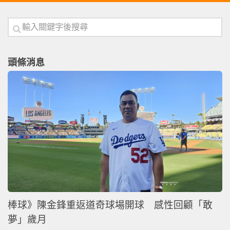
頭條消息
棒球》陳金鋒重返道奇球場開球 感性回顧「敢
夢」歲月