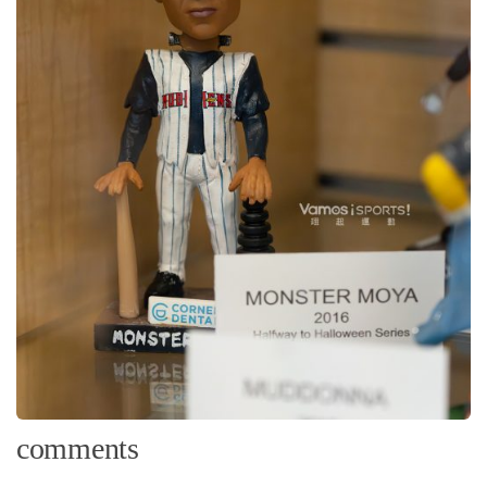
comments