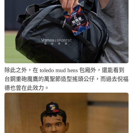
除此之外，在 toledo mud hens 包廂外，還能看到
台鋼重砲魔鷹的萬聖節造型搖頭公仔，而過去倪福
德也曾在此效力。