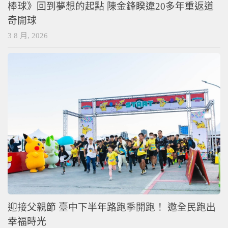
棒球》回到夢想的起點 陳金鋒睽違20多年重返道
奇開球
3 8 月, 2026
迎接父親節 臺中下半年路跑季開跑！ 邀全民跑出
幸福時光