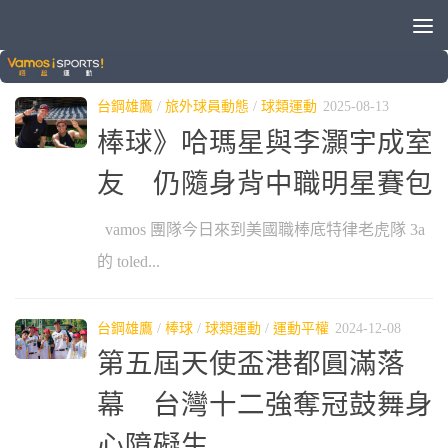
分類：
台鋼雄鷹
台鋼雄鷹
/
旅外球員動態
/
球類運動
2025-08-13
棒球》哈瑪星與李灝宇成室
友 仍隨身背中職明星賽包
vamos 團隊今日來到美國職棒底特律老虎隊 3a
的 toled...
台鋼雄鷹
/
棒球
/
球類運動
/
運動平權
2024-12-08
第五屆天使盃港都圓滿落
幕 台灣十二強奪冠鼓舞身
心障礙生