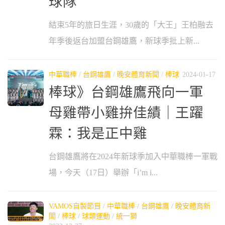
球隊
結束5年的旅日生涯，30歲的「大王」王柏融去
年季後返台加盟台鋼雄鷹，新球季批上新...
中華職棒
/
台鋼雄鷹
/
晚安體育新聞
/
棒球
2024-01-17
棒球》台鋼雄鷹飛向一軍
母雞帶小雞拚佳績｜王躍
霖：我是正中雞
台鋼雄鷹將在2024年新球季加入中華職棒一軍戰
場，今天（17日）舉辦「i’m i...
VAMOS自製節目
/
中華職棒
/
台鋼雄鷹
/
晚安體育新
聞
/
棒球
/
球類運動
/
統一獅