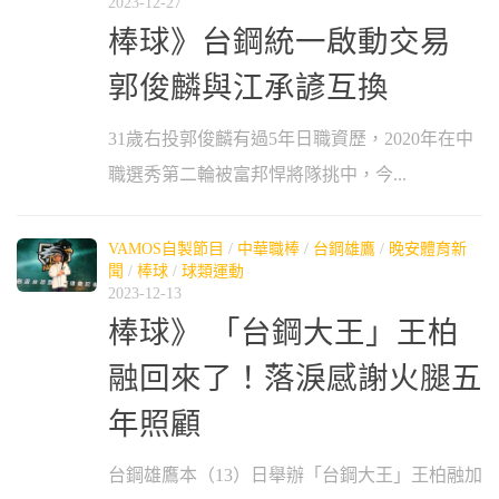
2023-12-27
棒球》台鋼統一啟動交易
郭俊麟與江承諺互換
31歲右投郭俊麟有過5年日職資歷，2020年在中
職選秀第二輪被富邦悍將隊挑中，今...
VAMOS自製節目
/
中華職棒
/
台鋼雄鷹
/
晚安體育新
聞
/
棒球
/
球類運動
2023-12-13
棒球》 「台鋼大王」王柏
融回來了！落淚感謝火腿五
年照顧
台鋼雄鷹本（13）日舉辦「台鋼大王」王柏融加