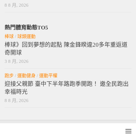
8 8 月, 2026
熱門體育動態TO5
棒球
/
球類運動
棒球》回到夢想的起點 陳金鋒睽違20多年重返道
奇開球
3 8 月, 2026
跑步
/
運動健身
/
運動平權
迎接父親節 臺中下半年路跑季開跑！ 邀全民跑出
幸福時光
8 8 月, 2026