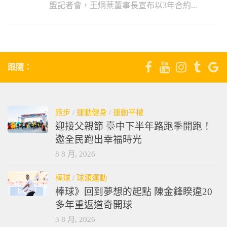
盟記者會，王炯棻董事長宣布以3年合約...
跟隨：
跑步
/
運動健身
/
運動平權
迎接父親節 臺中下半年路跑季開跑！
邀全民跑出幸福時光
8 8 月, 2026
棒球
/
球類運動
棒球》回到夢想的起點 陳金鋒睽違20
多年重返道奇開球
3 8 月, 2026