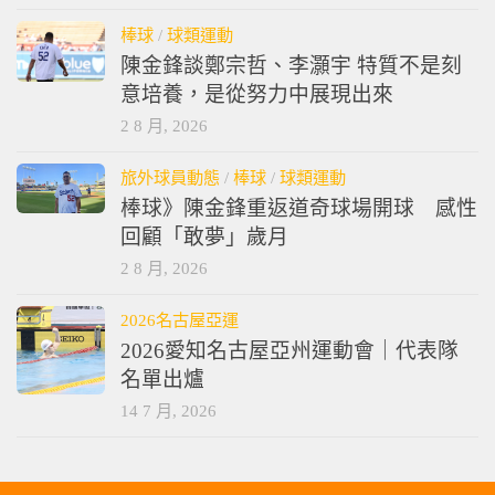
棒球
/
球類運動
陳金鋒談鄭宗哲、李灝宇 特質不是刻
意培養，是從努力中展現出來
2 8 月, 2026
旅外球員動態
/
棒球
/
球類運動
棒球》陳金鋒重返道奇球場開球 感性
回顧「敢夢」歲月
2 8 月, 2026
2026名古屋亞運
2026愛知名古屋亞州運動會｜代表隊
名單出爐
14 7 月, 2026