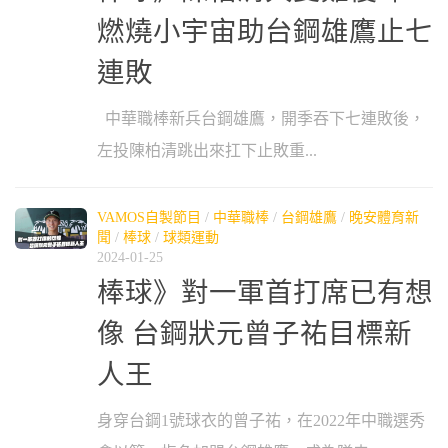
燃燒小宇宙助台鋼雄鷹止七
連敗
中華職棒新兵台鋼雄鷹，開季吞下七連敗後，
左投陳柏清跳出來扛下止敗重...
VAMOS自製節目
/
中華職棒
/
台鋼雄鷹
/
晚安體育新
聞
/
棒球
/
球類運動
2024-01-25
棒球》對一軍首打席已有想
像 台鋼狀元曾子祐目標新
人王
身穿台鋼1號球衣的曾子祐，在2022年中職選秀