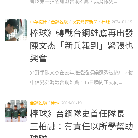
會以第一指名加盟台鋼雄鷹，成為隊史...
中華職棒
/
台鋼雄鷹
/
晚安體育新聞
/
棒球
2024-01-19
棒球》轉戰台鋼雄鷹再出發
陳文杰「新兵報到」緊張也
興奮
外野手陳文杰在去年底透過擴編選秀被挑中，從
中信兄弟轉戰台鋼雄鷹，16日晚間正式向...
台鋼雄鷹
/
棒球
2024-01-19
棒球》台鋼隊史首任隊長
王柏融：有責任以所學幫助