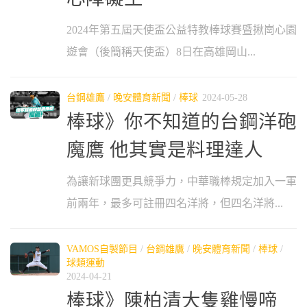
2024年第五屆天使盃公益特教棒球賽暨揪崗心園
遊會（後簡稱天使盃）8日在高雄岡山...
台鋼雄鷹
/
晚安體育新聞
/
棒球
2024-05-28
棒球》你不知道的台鋼洋砲
魔鷹 他其實是料理達人
為讓新球團更具競爭力，中華職棒規定加入一軍
前兩年，最多可註冊四名洋將，但四名洋將...
VAMOS自製節目
/
台鋼雄鷹
/
晚安體育新聞
/
棒球
/
球類運動
2024-04-21
棒球》陳柏清大隻雞慢啼