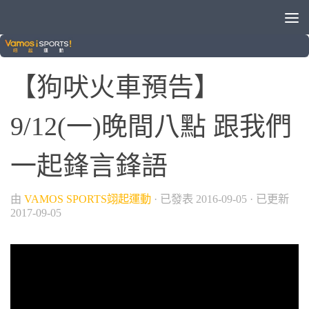
/
/
中華職棒
棒球
狗吠火車
【狗吠火車預告】
9/12(一)晚間八點 跟我們
一起鋒言鋒語
由
VAMOS SPORTS翊起運動
· 已發表
2016-09-05
· 已更新
2017-09-05