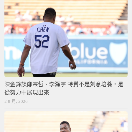
陳金鋒談鄭宗哲、李灝宇 特質不是刻意培養，是
從努力中展現出來
2 8 月, 2026