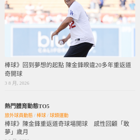
棒球》回到夢想的起點 陳金鋒睽違20多年重返道
奇開球
3 8 月, 2026
熱門體育動態TO5
旅外球員動態
/
棒球
/
球類運動
棒球》陳金鋒重返道奇球場開球 感性回顧「敢
夢」歲月