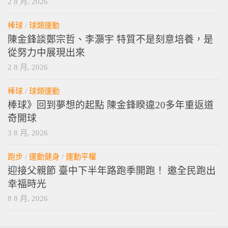
2 8 月, 2026
棒球
/
球類運動
陳金鋒談鄭宗哲、李灝宇 特質不是刻意培養，是
從努力中展現出來
2 8 月, 2026
棒球
/
球類運動
棒球》回到夢想的起點 陳金鋒睽違20多年重返道
奇開球
3 8 月, 2026
跑步
/
運動健身
/
運動平權
迎接父親節 臺中下半年路跑季開跑！ 邀全民跑出
幸福時光
8 8 月, 2026