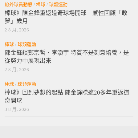
旅外球員動態
/
棒球
/
球類運動
棒球》陳金鋒重返道奇球場開球 感性回顧「敢
夢」歲月
2 8 月, 2026
棒球
/
球類運動
陳金鋒談鄭宗哲、李灝宇 特質不是刻意培養，是
從努力中展現出來
2 8 月, 2026
棒球
/
球類運動
棒球》回到夢想的起點 陳金鋒睽違20多年重返道
奇開球
3 8 月, 2026