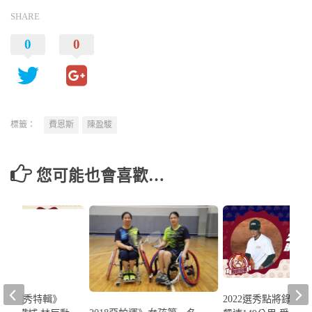
SHARE
0
0
標籤：
費恩斯
陳盈駿
您可能也會喜歡…
1年選秀特輯》
2022選秀點將錄》