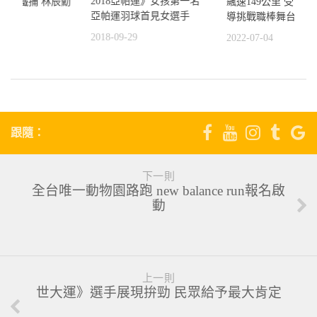
2018亞帕運》女孩第一名
盃金牌鐵捕 林辰勳
飆速149公里 受「
亞帕運羽球首見女選手
輪
導挑戰職棒舞台
2018-09-29
4
2022-07-04
跟隨：
下一則
全台唯一動物園路跑 new balance run報名啟
動
上一則
世大運》選手展現拚勁 民眾給予最大肯定