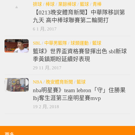
排球
/
棒球
/
業餘棒球
/
籃球
/
青棒
【0213晚安體育新聞】中華隊移訓第
九天 高中棒球聯賽第二輪開打
6 1 月, 2017
SBL
/
中華男籃隊
/
球類運動
/
籃球
籃球》世界盃資格賽發揮出色 sbl新球
季黃鎮期盼延續好表現
29 11 月, 2017
NBA
/
晚安體育新聞
/
籃球
nba明星賽》team lebron「守」住勝果
lbj奪生涯第三座明星賽mvp
19 2 月, 2018