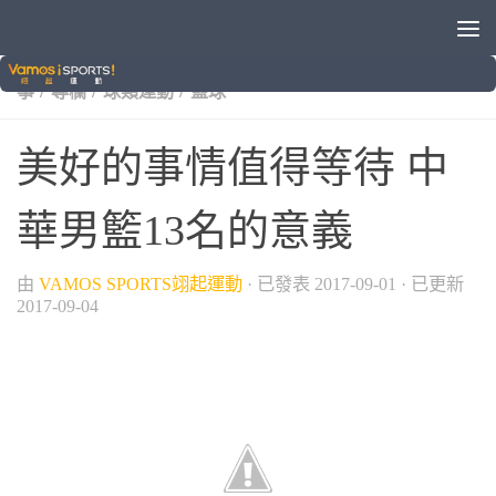
/
/
/
2017臺北世大運
世界大學運動會
中華男籃隊
國際賽
/
/
/
事
專欄
球類運動
籃球
美好的事情值得等待 中
華男籃13名的意義
由
VAMOS SPORTS翊起運動
· 已發表
2017-09-01
· 已更新
2017-09-04