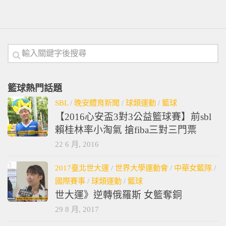
籃球熱門話題
SBL
/
晚安體育新聞
/
球類運動
/
籃球
【2016心安盃3對3公益籃球賽】前sbl
賴桂林率小淘氣 搶fiba三對三門票
22 6 月, 2016
2017臺北世大運
/
世界大學運動會
/
中華女籃隊
/
國際賽事
/
球類運動
/
籃球
世大運》逆轉俄羅斯 女籃奪銅
29 8 月, 2017