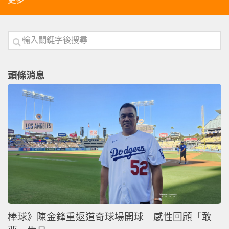
更多
頭條消息
棒球》陳金鋒重返道奇球場開球 感性回顧「敢