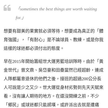
「sometimes the best things are worth waiting
for.」
想要有甜美的果實就必須等待，想要成為真正的「體
育強國」，「有耐心」是不論球員、教練，或是你我
這樣的球迷都必須付出的態度。
早在2015年開始籌組世大運男籃培訓隊時，由於「黃
金世代」曾文鼎、吳岱豪和田壘當然已經超齡，連成
人隊都屬意退休的他們之後，接班的超過200公分長
人可說是少之又少。世大運從身材劣勢到先天天賦來
看，沒有讓人期待的地方。在還沒開練之前，不少
「鄉民」或球迷都只能感嘆，或許派出去就是遭痛