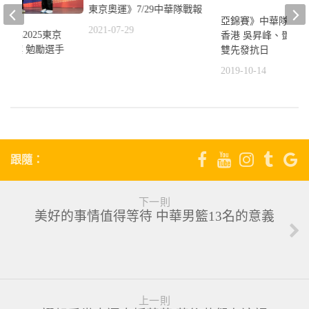
東京奧運》7/29中華隊戰報
亞錦賽》中華隊首戰
2021-07-29
統為2025東京
香港 吳昇峰、鄧愷威
團授旗 勉勵選手
雙先發抗日
2019-10-14
0
跟隨：
下一則
美好的事情值得等待 中華男籃13名的意義
上一則