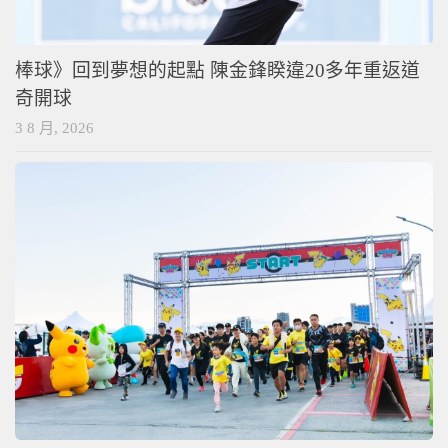
棒球》回到夢想的起點 陳金鋒睽違20多年重返道
奇開球
3 8 月, 2026