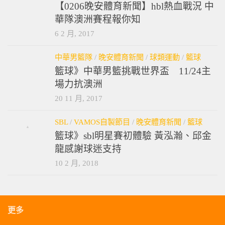
【0206晚安體育新聞】hbl熱血戰況 中
華隊澳洲賽程報你知
6 2 月, 2017
中華男籃隊
/
晚安體育新聞
/
球類運動
/
籃球
籃球》中華男籃挑戰世界盃 11/24主
場力抗澳洲
20 11 月, 2017
SBL
/
VAMOS自製節目
/
晚安體育新聞
/
籃球
籃球》sbl明星賽初體驗 黃泓瀚、邱金
龍感謝球迷支持
10 2 月, 2018
更多