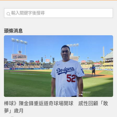
頭條消息
棒球》陳金鋒重返道奇球場開球 感性回顧「敢
夢」歲月