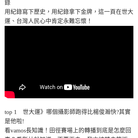
錄
用紀錄寫下歷史，用紀錄拿下金牌，這一頁在世大
運、台灣人民心中肯定永難忘懷！
top 1 世大運》哪個攝影師跑得比楊俊瀚快?其實
是他啦!
看vamos長知識！田徑賽場上的轉播到底是怎麼回