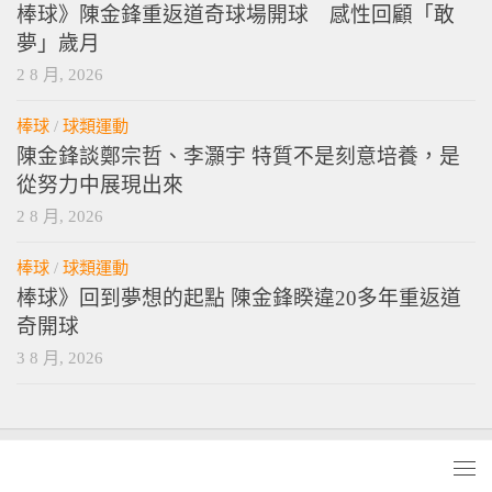
棒球》陳金鋒重返道奇球場開球 感性回顧「敢
夢」歲月
2 8 月, 2026
棒球
/
球類運動
陳金鋒談鄭宗哲、李灝宇 特質不是刻意培養，是
從努力中展現出來
2 8 月, 2026
棒球
/
球類運動
棒球》回到夢想的起點 陳金鋒睽違20多年重返道
奇開球
3 8 月, 2026