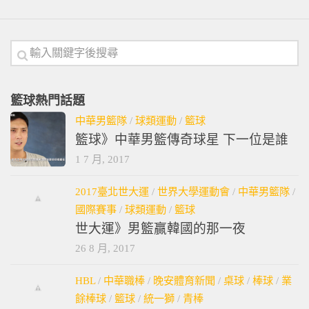
籃球熱門話題
中華男籃隊
/
球類運動
/
籃球
籃球》中華男籃傳奇球星 下一位是誰
1 7 月, 2017
2017臺北世大運
/
世界大學運動會
/
中華男籃隊
/
國際賽事
/
球類運動
/
籃球
世大運》男籃贏韓國的那一夜
26 8 月, 2017
HBL
/
中華職棒
/
晚安體育新聞
/
桌球
/
棒球
/
業
餘棒球
/
籃球
/
統一獅
/
青棒