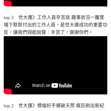
top 3 世大運》工作人員辛苦談 趣事狀況一籮筐
場下默默付出的工作人員，是世大運成功的重要功
臣，讓我們翊起說聲：辛苦了，謝謝你們。
top 2 世大運》標槍好手擲破天際 瘋狂刷出新紀