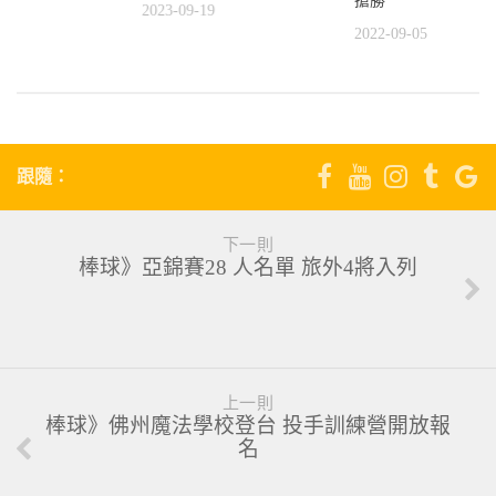
搶勝
9
2023-09-19
2022-09-05
跟隨：
下一則
棒球》亞錦賽28 人名單 旅外4將入列
上一則
棒球》佛州魔法學校登台 投手訓練營開放報
名