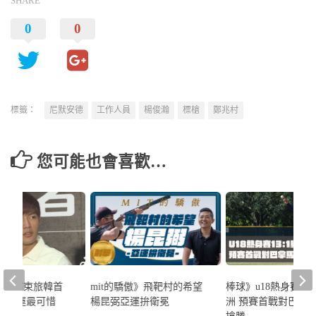
SHARE
0
0
標籤：
尼默安德
工作人員
楊俊瀚
標槍
鄭兆村
您可能也會喜歡…
維中結束旅韓首
mit的驕傲》飛靶村的希望
棒球》u18熱身賽13:
無緣亞運最可惜
楊昆弼亞運拚衛冕
洲 預賽首戰對巴拿