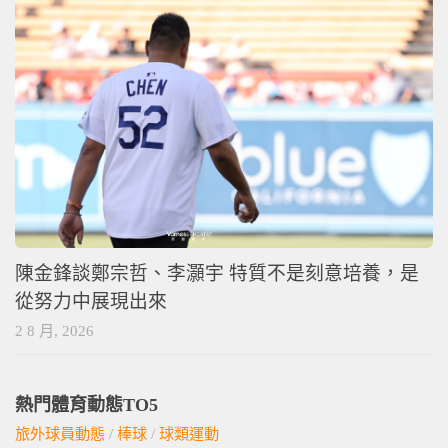
陳金鋒談鄭宗哲、李灝宇 特質不是刻意培養，是
從努力中展現出來
2 8 月, 2026
熱門體育動態TO5
旅外球員動態
/
棒球
/
球類運動