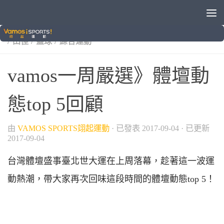
/
/
/
2017臺北世大運
世界大學運動會
國際賽事
球類運動
/
/
/
田徑
籃球
綜合運動
vamos一周嚴選》體壇動
態top 5回顧
由
VAMOS SPORTS翊起運動
· 已發表
2017-09-04
· 已更新
2017-09-04
台灣體壇盛事臺北世大運在上周落幕，趁著這一波運
動熱潮，帶大家再次回味這段時間的體壇動態top 5！