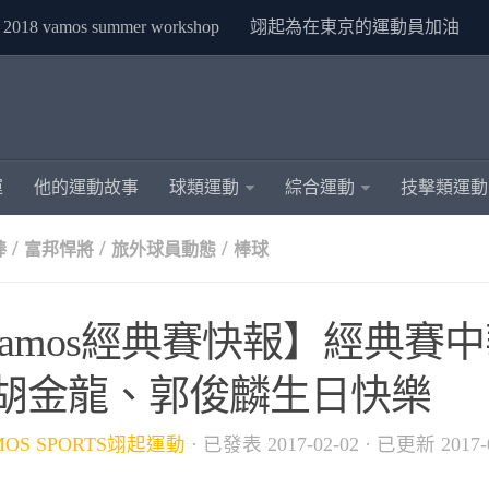
2018 vamos summer workshop
翊起為在東京的運動員加油
運
他的運動故事
球類運動
綜合運動
技擊類運動
/
/
/
棒
富邦悍將
旅外球員動態
棒球
vamos經典賽快報】經典賽
 胡金龍、郭俊麟生日快樂
MOS SPORTS翊起運動
· 已發表
2017-02-02
· 已更新
2017-