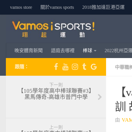
vamos store
關於vamos sports
2018雅加達巨港亞運
晚安體育新聞
語庭去哪裡
棒球
2022杭州亞
跟隨：
中華職
下一則
【
【105學年度高中棒球聯賽#3】
黑馬傳奇-高雄市普門中學
訓
由
VA
上一則