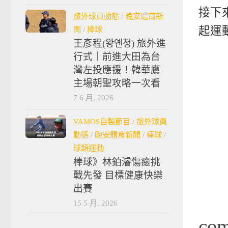
接下來
旅外球員動態
/
晚安體育新
起運
聞
/
棒球
王彥程(왕옌청) 旅外進
行式｜前進大田為台
灣左投應援！韓華鷹
主場朝聖攻略一次看
7 6 月, 2026
VAMOS自製節目
/
旅外球員
動態
/
晚安體育新聞
/
棒球
/
球類運動
棒球》林鉑濬傷癒挑
戰先發 目標健康快樂
出賽
15 5 月, 2026
co