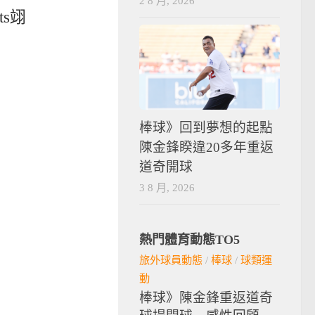
2 8 月, 2026
ts翊
棒球》回到夢想的起點
陳金鋒睽違20多年重返
道奇開球
3 8 月, 2026
熱門體育動態TO5
旅外球員動態
/
棒球
/
球類運
動
棒球》陳金鋒重返道奇