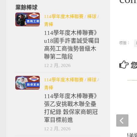
業餘棒球
114學年度木棒聯賽
/
棒球
/
青棒
114學年度木棒聯賽》
u18國手許書誠受囑目
標籤：
高苑工商強勢晉級木
聯第二階段
12 2 月, 2026
114學年度木棒聯賽
/
棒球
/
青棒
114學年度木棒聯賽》
張乙安挑戰木聯全壘
打紀錄 穀保家商朝冠
軍目標前進
12 2 月, 2026
亞錦賽》西苑學長學弟