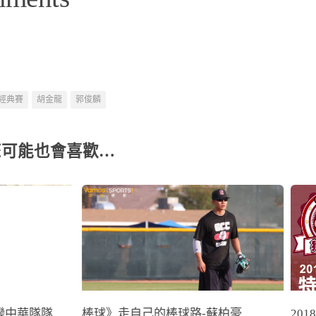
經典賽
胡金龍
郭俊麟
您可能也會喜歡…
變中華隊隊
棒球》走自己的棒球路-蘇柏豪
20