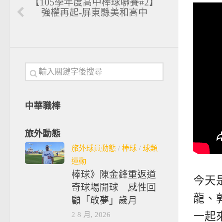
【105學年度高中棒球聯賽#2】
強權再起-屏東縣美和高中
中華職棒
旅外動態
旅外球員動態
/
棒球
/
球類
運動
棒球》陳金鋒重返道
今天
奇球場開球 感性回
龍、
顧「敢夢」歲月
2 8 月, 2026
一起