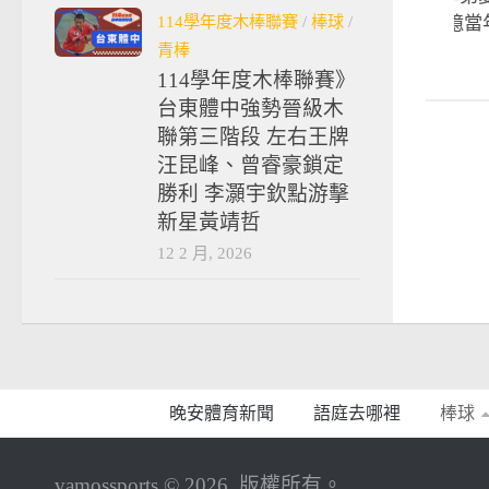
114學年度木棒聯賽
/
棒球
/
友 陳仕朋、鄧愷威憶當
青棒
2019-10-16
114學年度木棒聯賽》
台東體中強勢晉級木
聯第三階段 左右王牌
汪昆峰、曾睿豪鎖定
勝利 李灝宇欽點游擊
新星黃靖哲
12 2 月, 2026
晚安體育新聞
語庭去哪裡
棒球
vamossports © 2026. 版權所有。