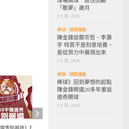
球場開球 感性回顧
「敢夢」歲月
2 8 月, 2026
棒球
/
球類運動
陳金鋒談鄭宗哲、李灝
宇 特質不是刻意培養，
是從努力中展現出來
2 8 月, 2026
棒球
/
球類運動
棒球》回到夢想的起點
陳金鋒睽違20多年重返
道奇開球
3 8 月, 2026
18選秀點將錄》打擊、速度兼具
【2016父親節特別企劃