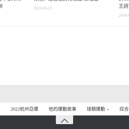
年
王詩
2018-03-21
2018-
2022杭州亞運
他的運動故事
球類運動
綜合