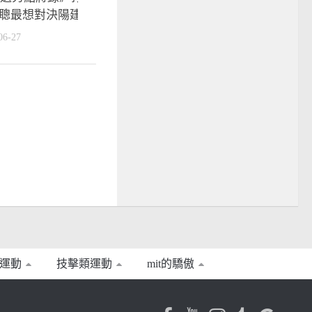
聰最想對決陽建福
小布的父子情
06-27
2016-08-07
運動
技擊類運動
mit的驕傲