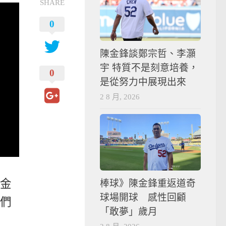
SHARE
0
陳金鋒談鄭宗哲、李灝
宇 特質不是刻意培養，
0
是從努力中展現出來
2 8 月, 2026
金
棒球》陳金鋒重返道奇
球場開球 感性回顧
們
「敢夢」歲月