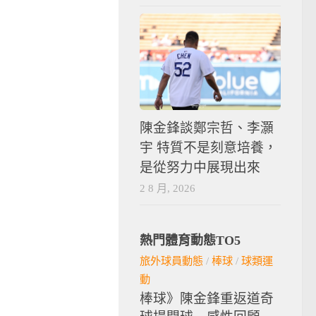
陳金鋒談鄭宗哲、李灝
宇 特質不是刻意培養，
是從努力中展現出來
2 8 月, 2026
熱門體育動態TO5
旅外球員動態
/
棒球
/
球類運
動
棒球》陳金鋒重返道奇