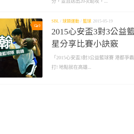
分，並且送出20次助攻，...
SBL
/
球類運動
/
籃球
2015-05-19
0
2015心安盃3對3公益籃
星分享比賽小訣竅
「2015心安盃3對3公益籃球賽 港都爭
打! 地點就在高雄...