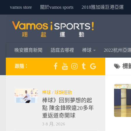
vamos store
關於vamos sports
2018雅加達巨港亞運
晚安體育新聞
語庭去哪裡
棒球
2022杭州亞
標
跟隨：
棒球
/
球類運動
棒球》回到夢想的起
點 陳金鋒睽違20多年
重返道奇開球
3 8 月, 2026