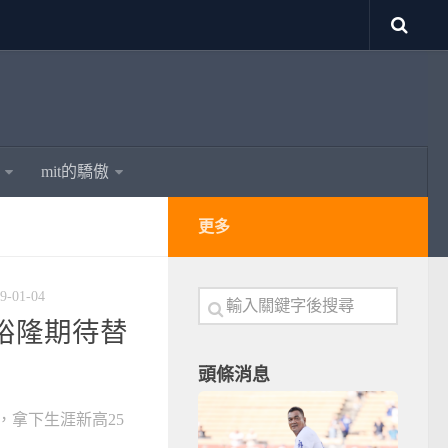
mit的驕傲
更多
9-01-04
 裕隆期待替
頭條消息
，拿下生涯新高25