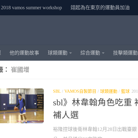
2018 vamos summer workshop
翊起為在東京的運動員加油
運
他的運動故事
球類運動
綜合運動
技擊類運動
籤：
崔國增
SBL
/
VAMOS自製節目
/
球類運動
/
籃球
201
sbl》林韋翰角色吃重
補人選
裕隆控球後衛林韋翰12月28日出戰臺銀