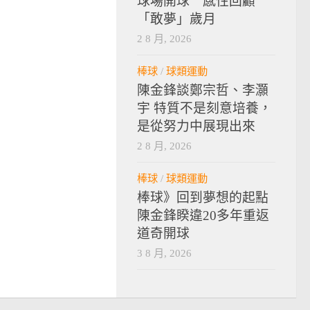
球場開球 感性回顧
「敢夢」歲月
2 8 月, 2026
棒球
/
球類運動
陳金鋒談鄭宗哲、李灝
宇 特質不是刻意培養，
是從努力中展現出來
2 8 月, 2026
棒球
/
球類運動
棒球》回到夢想的起點
陳金鋒睽違20多年重返
道奇開球
3 8 月, 2026