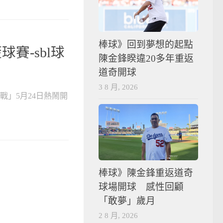
棒球》回到夢想的起點
球賽-sbl球
陳金鋒睽違20多年重返
道奇開球
3 8 月, 2026
霸戰」5月24日熱鬧開
棒球》陳金鋒重返道奇
球場開球 感性回顧
「敢夢」歲月
2 8 月, 2026