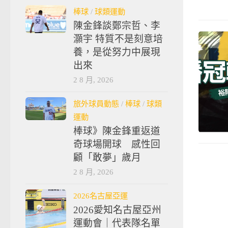
棒球
/
球類運動
陳金鋒談鄭宗哲、李
灝宇 特質不是刻意培
養，是從努力中展現
出來
2 8 月, 2026
旅外球員動態
/
棒球
/
球類
運動
棒球》陳金鋒重返道
奇球場開球 感性回
顧「敢夢」歲月
2 8 月, 2026
2026名古屋亞運
2026愛知名古屋亞州
運動會｜代表隊名單