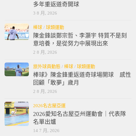
多年重返道奇開球
3 8 月, 2026
棒球
/
球類運動
陳金鋒談鄭宗哲、李灝宇 特質不是刻
意培養，是從努力中展現出來
2 8 月, 2026
旅外球員動態
/
棒球
/
球類運動
棒球》陳金鋒重返道奇球場開球 感性
回顧「敢夢」歲月
2 8 月, 2026
2026名古屋亞運
2026愛知名古屋亞州運動會｜代表隊
名單出爐
14 7 月, 2026