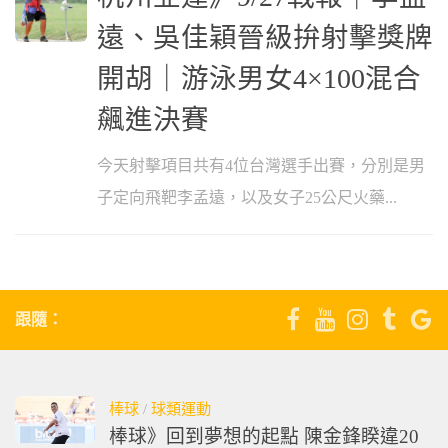
遠、吳佳穎晉級拚射擊獎牌
開胡｜游泳男女4×100混合
飆進決賽
今天射擊項目共有4位台灣選手出賽，分別是男
子定向飛靶李孟遠，以及女子25公尺火藥...
跟隨：
棒球
/
球類運動
棒球》回到夢想的起點 陳金鋒睽違20