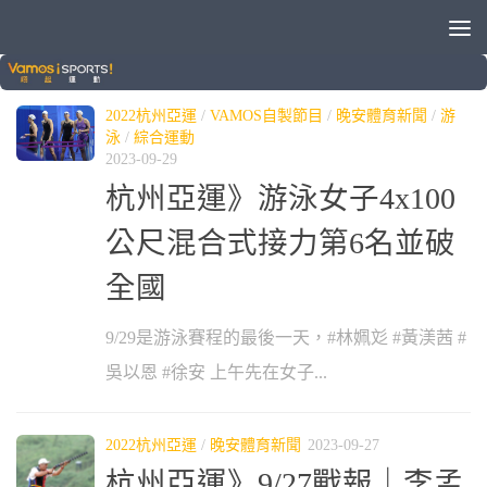
標籤：
徐安
2022杭州亞運
/
VAMOS自製節目
/
晚安體育新聞
/
游
泳
/
綜合運動
2023-09-29
杭州亞運》游泳女子4x100
公尺混合式接力第6名並破
全國
9/29是游泳賽程的最後一天，#林姵彣 #黃渼茜 #
吳以恩 #徐安 上午先在女子...
2022杭州亞運
/
晚安體育新聞
2023-09-27
杭州亞運》9/27戰報｜李孟