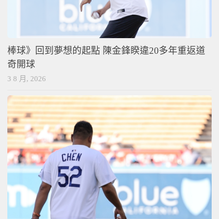
棒球》回到夢想的起點 陳金鋒睽違20多年重返道
奇開球
3 8 月, 2026