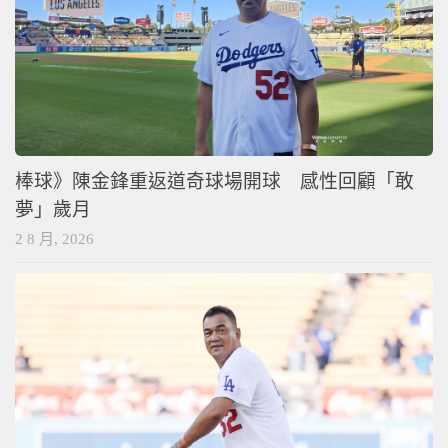
棒球》陳金鋒重返道奇球場開球 感性回顧「敢
夢」歲月
2 8 月, 2026