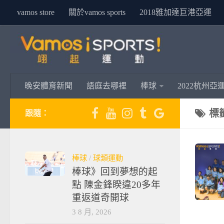
vamos store
關於vamos sports
2018雅加達巨港亞運
晚安體育新聞
語庭去哪裡
棒球
2022杭州亞
標
跟隨：
棒球
/
球類運動
棒球》回到夢想的起
點 陳金鋒睽違20多年
重返道奇開球
3 8 月, 2026