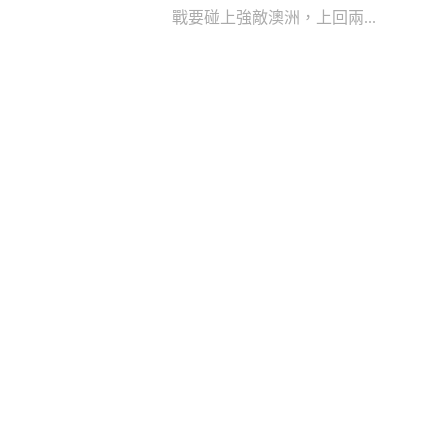
戰要碰上強敵澳洲，上回兩...