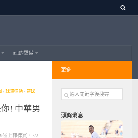
mit的驕傲
更多
聞
/
球類運動
/
籃球
你! 中華男
頭條消息
碰上菲律賓，7/2