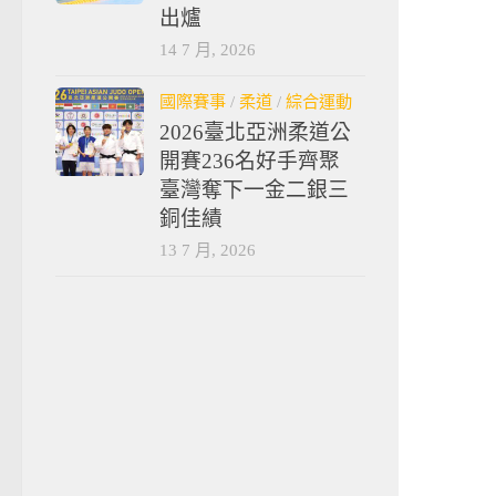
出爐
14 7 月, 2026
國際賽事
/
柔道
/
綜合運動
2026臺北亞洲柔道公
開賽236名好手齊聚
臺灣奪下一金二銀三
銅佳績
13 7 月, 2026