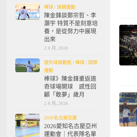
棒球
/
球類運動
陳金鋒談鄭宗哲、李
灝宇 特質不是刻意培
養，是從努力中展現
出來
2 8 月, 2026
旅外球員動態
/
棒球
/
球類
運動
棒球》陳金鋒重返道
奇球場開球 感性回
顧「敢夢」歲月
2 8 月, 2026
2026名古屋亞運
2026愛知名古屋亞州
運動會｜代表隊名單