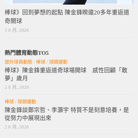
棒球》回到夢想的起點 陳金鋒睽違20多年重返道
奇開球
3 8 月, 2026
熱門體育動態TO5
旅外球員動態
/
棒球
/
球類運動
棒球》陳金鋒重返道奇球場開球 感性回顧「敢
夢」歲月
2 8 月, 2026
棒球
/
球類運動
陳金鋒談鄭宗哲、李灝宇 特質不是刻意培養，是
從努力中展現出來
2 8 月, 2026