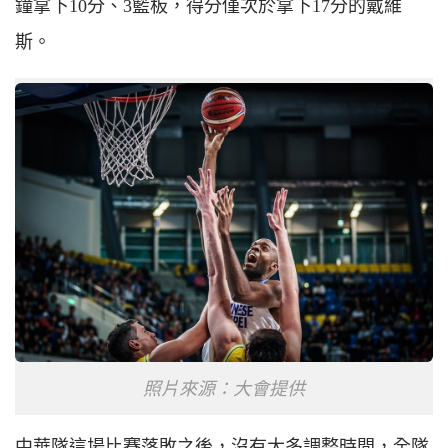
鐘拿下10分、3籃板，得分僅次於拿下17分的戴維
斯。
照片來源：大會提供
中華隊這場比賽落敗之後，沒有太多調整時間，全隊