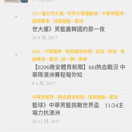
2017臺北世大運
/
世界大學運動會
/
中華男籃隊
/
國際賽事
/
球類運動
/
籃球
世大運》男籃贏韓國的那一夜
26 8 月, 2017
HBL
/
中華職棒
/
晚安體育新聞
/
桌球
/
棒球
/
業
餘棒球
/
籃球
/
統一獅
/
青棒
【0206晚安體育新聞】hbl熱血戰況 中
華隊澳洲賽程報你知
6 2 月, 2017
中華男籃隊
/
晚安體育新聞
/
球類運動
/
籃球
籃球》中華男籃挑戰世界盃 11/24主
場力抗澳洲
20 11 月, 2017