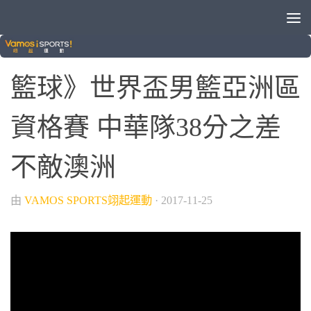
/
/
/
中華男籃隊
晚安體育新聞
球類運動
籃球
籃球》世界盃男籃亞洲區
資格賽 中華隊38分之差
不敵澳洲
由
VAMOS SPORTS翊起運動
·
2017-11-25