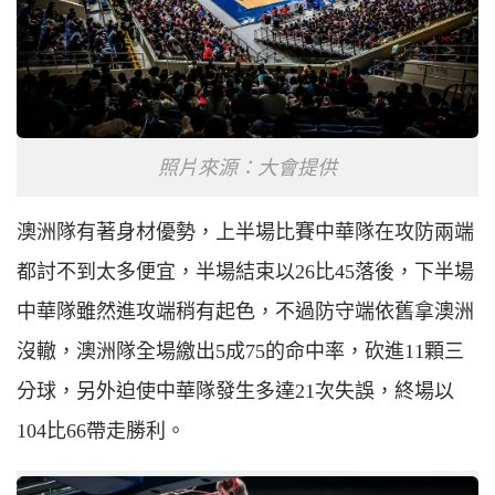
照片來源：大會提供
澳洲隊有著身材優勢，上半場比賽中華隊在攻防兩端
都討不到太多便宜，半場結束以26比45落後，下半場
中華隊雖然進攻端稍有起色，不過防守端依舊拿澳洲
沒轍，澳洲隊全場繳出5成75的命中率，砍進11顆三
分球，另外迫使中華隊發生多達21次失誤，終場以
104比66帶走勝利。