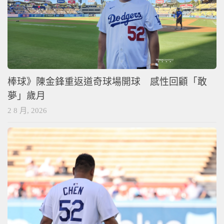
棒球》陳金鋒重返道奇球場開球 感性回顧「敢
夢」歲月
2 8 月, 2026