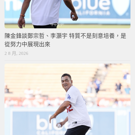
陳金鋒談鄭宗哲、李灝宇 特質不是刻意培養，是
從努力中展現出來
2 8 月, 2026