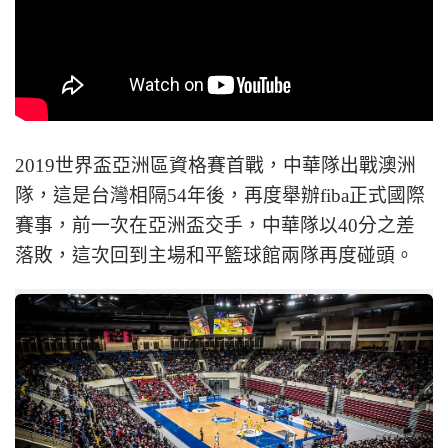
2019世界盃亞洲區資格賽首戰，中華隊出戰澳洲
隊，這是台灣相隔54年後，再度舉辦fiba正式國際
賽事，前一次在亞洲盃交手，中華隊以40分之差
落敗，這次回到主場和平籃球館兩隊再度碰頭。