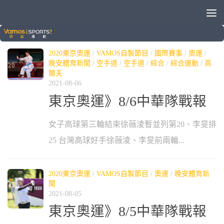
標籤：
李旻
2020東京奧運
/
VAMOS自製節目
/
國際賽事
/
奧運
/
晚安體育新聞
/
空手道
/
空手道
/
綜合
/
綜合運動
/
高
爾夫
2021-08-06
東京奧運》8/6中華隊戰報
女子高球第三輪結束徐薇淩暫並列第20、李旻排
25 台灣高球好手徐薇淩、李旻前兩輪...
2020東京奧運
/
VAMOS自製節目
/
奧運
/
晚安體育新
聞
2021-08-05
東京奧運》8/5中華隊戰報