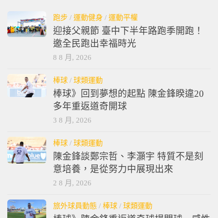
跑步
/
運動健身
/
運動平權
迎接父親節 臺中下半年路跑季開跑！
邀全民跑出幸福時光
8 8 月, 2026
棒球
/
球類運動
棒球》回到夢想的起點 陳金鋒睽違20
多年重返道奇開球
3 8 月, 2026
棒球
/
球類運動
陳金鋒談鄭宗哲、李灝宇 特質不是刻
意培養，是從努力中展現出來
2 8 月, 2026
旅外球員動態
/
棒球
/
球類運動