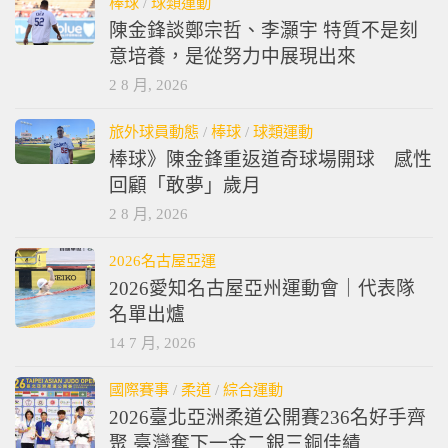
棒球
/
球類運動
陳金鋒談鄭宗哲、李灝宇 特質不是刻
意培養，是從努力中展現出來
2 8 月, 2026
旅外球員動態
/
棒球
/
球類運動
棒球》陳金鋒重返道奇球場開球 感性
回顧「敢夢」歲月
2 8 月, 2026
2026名古屋亞運
2026愛知名古屋亞州運動會｜代表隊
名單出爐
14 7 月, 2026
國際賽事
/
柔道
/
綜合運動
2026臺北亞洲柔道公開賽236名好手齊
聚 臺灣奪下一金二銀三銅佳績