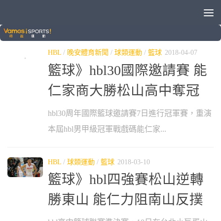
標籤：
松山高中
HBL
/
晚安體育新聞
/
球類運動
/
籃球
2018-04-07
籃球》hbl30國際邀請賽 能
仁家商大勝松山高中奪冠
hbl30周年國際籃球邀請賽7日進行冠軍賽，重演
本屆hbl男甲級冠軍戰戲碼能仁家...
HBL
/
球類運動
/
籃球
2018-03-10
籃球》hbl四強賽松山逆轉
勝東山 能仁力阻南山反撲