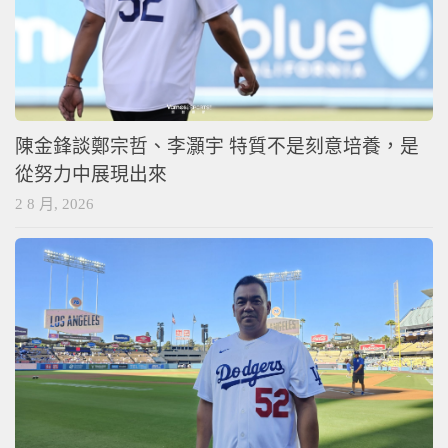
陳金鋒談鄭宗哲、李灝宇 特質不是刻意培養，是
從努力中展現出來
2 8 月, 2026