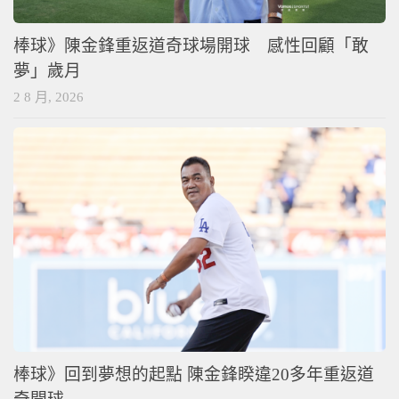
棒球》陳金鋒重返道奇球場開球 感性回顧「敢
夢」歲月
2 8 月, 2026
棒球》回到夢想的起點 陳金鋒睽違20多年重返道