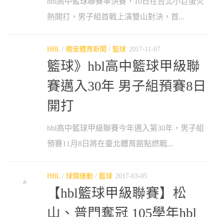
hbl高中籃球聯賽準決賽，10日在台北小巨蛋火
熱開打，男子組首戰上演雙山對決，首...
HBL
/
晚安體育新聞
/
籃球
2017-11-07
籃球》hbl高中籃球甲級聯
賽邁入30年 男子組預賽8日
開打
hbl高中籃球甲級聯賽今年邁入第30年，男子組
預賽11月8日將在臺北體育館點燃戰...
HBL
/
球類運動
/
籃球
2017-03-05
【hbl籃球甲級聯賽】松
山、普門奪冠 105學年hbl