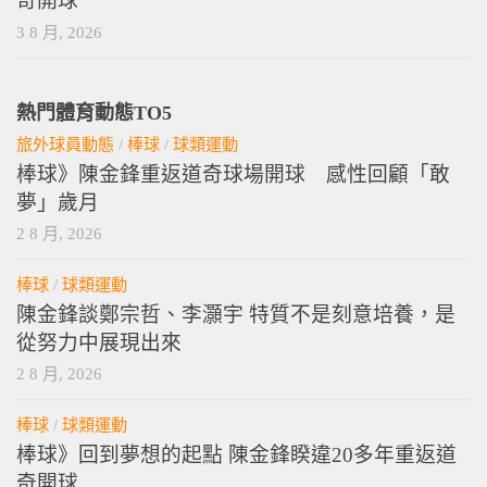
奇開球
3 8 月, 2026
熱門體育動態TO5
旅外球員動態
/
棒球
/
球類運動
棒球》陳金鋒重返道奇球場開球 感性回顧「敢
夢」歲月
2 8 月, 2026
棒球
/
球類運動
陳金鋒談鄭宗哲、李灝宇 特質不是刻意培養，是
從努力中展現出來
2 8 月, 2026
棒球
/
球類運動
棒球》回到夢想的起點 陳金鋒睽違20多年重返道
奇開球