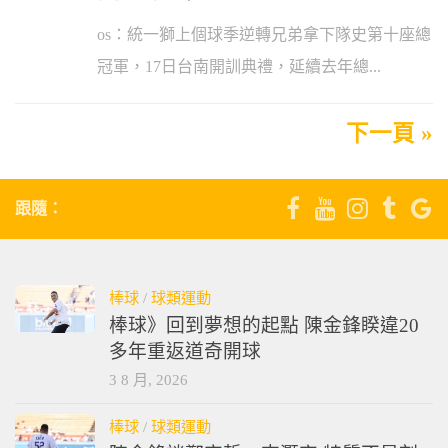
os：統一獅上個球季逆轉兄弟拿下隊史第十座總
冠軍，17日台南開訓典禮，延續去年總...
下一頁 »
跟隨：
棒球
/
球類運動
棒球》回到夢想的起點 陳金鋒睽違20
多年重返道奇開球
3 8 月, 2026
棒球
/
球類運動