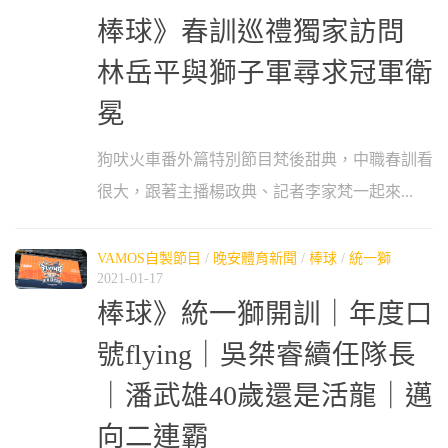
棒球》春訓巡禮獨家訪問
林岳平與獅子軍尋求冠軍衛
冕
狗吠火車番外篇特別節目梵後甜典，中職春訓看
很大，跟著主播楊政典、記者李家梵一起來...
VAMOS自製節目
/
晚安體育新聞
/
棒球
/
統一獅
2021-01-17
棒球》統一獅開訓｜年度口
號flying｜吳桀睿續任隊長
｜潘武雄40歲還是活龍｜邁
向二連霸