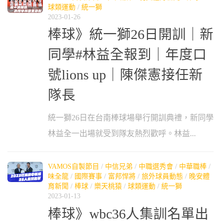
球類運動
/
統一獅
2023-01-26
棒球》統一獅26日開訓｜新
同學#林益全報到｜年度口
號lions up｜陳傑憲接任新
隊長
統一獅26日在台南棒球場舉行開訓典禮，新同學
林益全一出場就受到隊友熱烈歡呼。林益...
VAMOS自製節目
/
中信兄弟
/
中職選秀會
/
中華職棒
/
味全龍
/
國際賽事
/
富邦悍將
/
旅外球員動態
/
晚安體
育新聞
/
棒球
/
樂天桃猿
/
球類運動
/
統一獅
2023-01-13
棒球》wbc36人集訓名單出