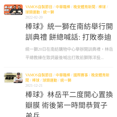
VAMOS自製節目
/
中華職棒
/
晚安體育新聞
/
棒球
/
球類運動
/
統一獅
2022-02-20
棒球》統一獅在南紡舉行開
訓典禮 餅總喊話: 打敗泰迪
統一獅20日在南紡購物中心舉辦開訓典禮，林岳
平總教練在致詞最後喊出打敗前獅隊洋投...
VAMOS自製節目
/
中華職棒
/
國際賽事
/
晚安體育新
聞
/
棒球
/
球類運動
/
統一獅
2021-12-21
棒球》林岳平二度開心置換
瓣膜 術後第一時間恭賀子
弟兵