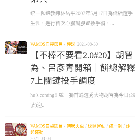
統一獅總教練林岳平2007年5月17日為延續選手
生涯，進行首次心臟瓣膜置換手術，...
VAMOS自製節目
/
棒球
2021-08-30
【不棒不要看2.0#20】胡智
為、呂彥青開箱｜餅總解釋
7上關鍵投手調度
hu’s coming!! 統一獅首輪選秀大物胡智為今日(29
號)迎...
VAMOS自製節目
/
狗吠火車
/
球類運動
/
統一獅
/
翊
起運動
2021-03-04