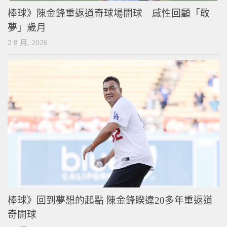
棒球》陳金鋒重返道奇球場開球 感性回顧「敢
夢」歲月
2 8 月, 2026
棒球》回到夢想的起點 陳金鋒睽違20多年重返道
奇開球