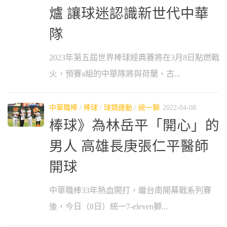
爐 讓球迷認識新世代中華
隊
2023年第五屆世界棒球經典賽將在3月8日點燃戰
火，預賽a組的中華隊將與荷蘭、古...
中華職棒
/
棒球
/
球類運動
/
統一獅
2022-04-08
棒球》為林岳平「開心」的
男人 高雄長庚張仁平醫師
開球
中華職棒33年熱血開打，繼台南開幕戰系列賽
後，今日（8日）統一7-eleven獅...