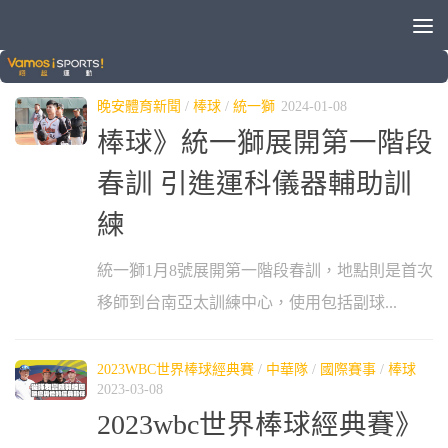
標籤：
林岳平
晚安體育新聞
/
棒球
/
統一獅
2024-01-08
棒球》統一獅展開第一階段
春訓 引進運科儀器輔助訓
練
統一獅1月8號展開第一階段春訓，地點則是首次
移師到台南亞太訓練中心，使用包括副球...
2023WBC世界棒球經典賽
/
中華隊
/
國際賽事
/
棒球
2023-03-08
2023wbc世界棒球經典賽》