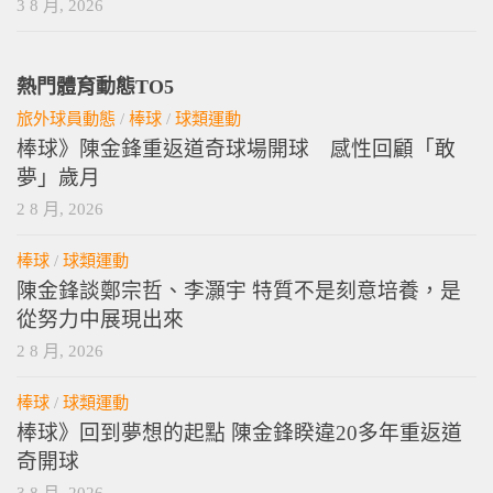
3 8 月, 2026
熱門體育動態TO5
旅外球員動態
/
棒球
/
球類運動
棒球》陳金鋒重返道奇球場開球 感性回顧「敢
夢」歲月
2 8 月, 2026
棒球
/
球類運動
陳金鋒談鄭宗哲、李灝宇 特質不是刻意培養，是
從努力中展現出來
2 8 月, 2026
棒球
/
球類運動
棒球》回到夢想的起點 陳金鋒睽違20多年重返道
奇開球
3 8 月, 2026