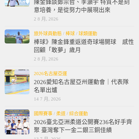
陳金鋒談鄭宗哲、李灝宇 特質不是刻
意培養，是從努力中展現出來
2 8 月, 2026
旅外球員動態
/
棒球
/
球類運動
棒球》陳金鋒重返道奇球場開球 感性
回顧「敢夢」歲月
2 8 月, 2026
2026名古屋亞運
2026愛知名古屋亞州運動會｜代表隊
名單出爐
14 7 月, 2026
國際賽事
/
柔道
/
綜合運動
2026臺北亞洲柔道公開賽236名好手齊
聚 臺灣奪下一金二銀三銅佳績
13 7 月, 2026