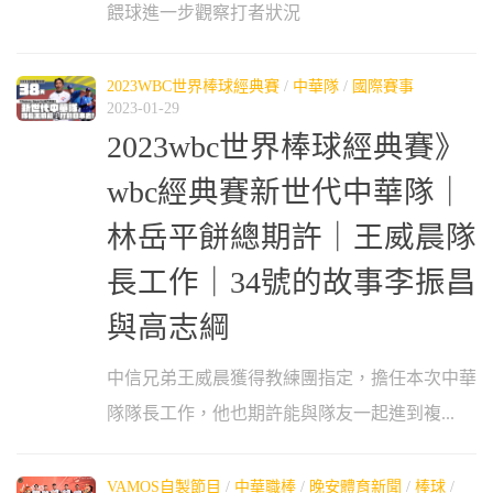
餵球進一步觀察打者狀況
2023WBC世界棒球經典賽
/
中華隊
/
國際賽事
2023-01-29
2023wbc世界棒球經典賽》
wbc經典賽新世代中華隊｜
林岳平餅總期許｜王威晨隊
長工作｜34號的故事李振昌
與高志綱
中信兄弟王威晨獲得教練團指定，擔任本次中華
隊隊長工作，他也期許能與隊友一起進到複...
VAMOS自製節目
/
中華職棒
/
晚安體育新聞
/
棒球
/