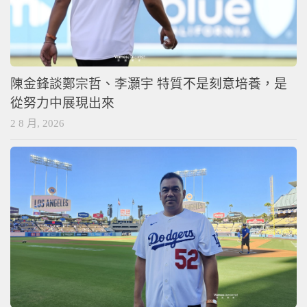
陳金鋒談鄭宗哲、李灝宇 特質不是刻意培養，是
從努力中展現出來
2 8 月, 2026