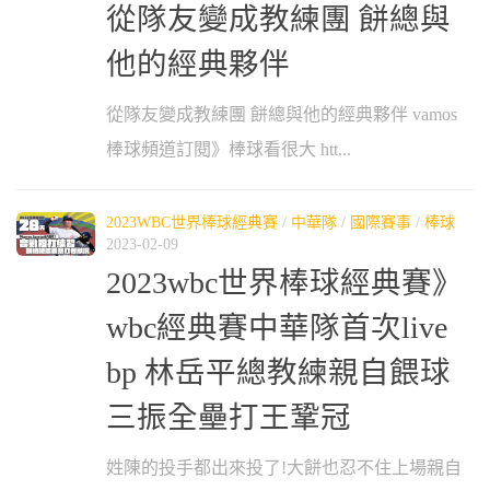
從隊友變成教練團 餅總與
他的經典夥伴
從隊友變成教練團 餅總與他的經典夥伴 vamos
棒球頻道訂閱》棒球看很大 htt...
2023WBC世界棒球經典賽
/
中華隊
/
國際賽事
/
棒球
2023-02-09
2023wbc世界棒球經典賽》
wbc經典賽中華隊首次live
bp 林岳平總教練親自餵球
三振全壘打王鞏冠
姓陳的投手都出來投了!大餅也忍不住上場親自