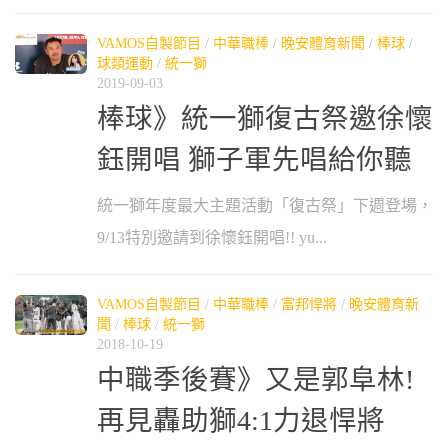
VAMOS自製節目
/
中華職棒
/
晚安體育新聞
/
棒球
/
球類運動
/
統一獅
2019-09-03
棒球》統一獅復古祭邀徐懷
鈺開唱 獅子軍先唱給你聽
統一獅年度最大主題活動「復古祭」下週登場，
9/13特別邀請到徐懷鈺開唱!! yu...
VAMOS自製節目
/
中華職棒
/
富邦悍將
/
晚安體育新
聞
/
棒球
/
統一獅
2018-10-19
中職季後賽》又是郭阜林!
再見轟助獅4:1力退悍將