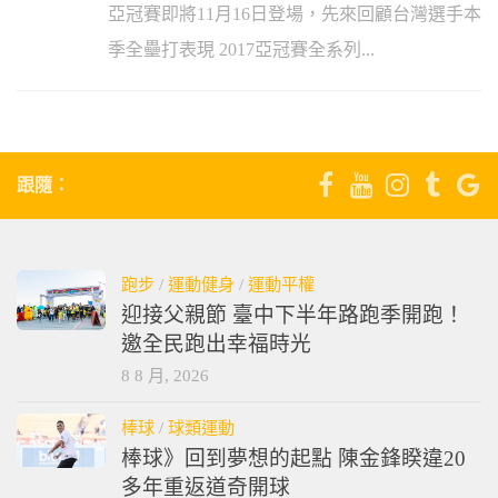
亞冠賽即將11月16日登場，先來回顧台灣選手本
季全壘打表現 2017亞冠賽全系列...
跟隨：
跑步
/
運動健身
/
運動平權
迎接父親節 臺中下半年路跑季開跑！
邀全民跑出幸福時光
8 8 月, 2026
棒球
/
球類運動
棒球》回到夢想的起點 陳金鋒睽違20
多年重返道奇開球