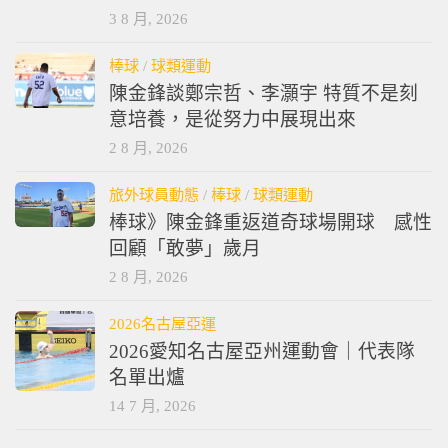
3 8 月, 2026
棒球
/
球類運動
陳金鋒談鄭宗哲、李灝宇 特質不是刻
意培養，是從努力中展現出來
2 8 月, 2026
旅外球員動態
/
棒球
/
球類運動
棒球》陳金鋒重返道奇球場開球 感性
回顧「敢夢」歲月
2 8 月, 2026
2026名古屋亞運
2026愛知名古屋亞州運動會｜代表隊
名單出爐
14 7 月, 2026