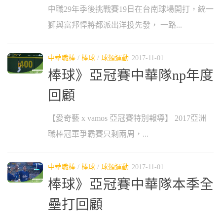
中職29年季後挑戰賽19日在台南球場開打，統一
獅與富邦悍將都派出洋投先發， 一路...
中華職棒
/
棒球
/
球類運動
2017-11-01
棒球》亞冠賽中華隊np年度
回顧
【愛奇藝 x vamos 亞冠賽特別報導】 2017亞洲
職棒冠軍爭霸賽只剩兩周，...
中華職棒
/
棒球
/
球類運動
2017-11-01
棒球》亞冠賽中華隊本季全
壘打回顧