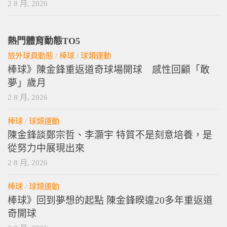
2 8 月, 2026
熱門體育動態TO5
旅外球員動態
/
棒球
/
球類運動
棒球》陳金鋒重返道奇球場開球 感性回顧「敢
夢」歲月
2 8 月, 2026
棒球
/
球類運動
陳金鋒談鄭宗哲、李灝宇 特質不是刻意培養，是
從努力中展現出來
2 8 月, 2026
棒球
/
球類運動
棒球》回到夢想的起點 陳金鋒睽違20多年重返道
奇開球