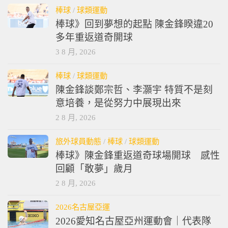
棒球
/
球類運動
棒球》回到夢想的起點 陳金鋒睽違20
多年重返道奇開球
3 8 月, 2026
棒球
/
球類運動
陳金鋒談鄭宗哲、李灝宇 特質不是刻
意培養，是從努力中展現出來
2 8 月, 2026
旅外球員動態
/
棒球
/
球類運動
棒球》陳金鋒重返道奇球場開球 感性
回顧「敢夢」歲月
2 8 月, 2026
2026名古屋亞運
2026愛知名古屋亞州運動會｜代表隊