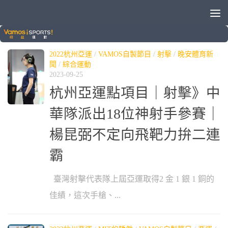
標籤：
楊昆弼
2022杭州亞運
/
VAMOS自製節目
/
射擊
/
晚安體育新
聞
/
綜合運動
2023-09-25
杭州亞運點項目｜射擊》中
華隊派出18位神射手參賽｜
楊昆弼不定向飛靶力拚二連
霸
臺灣射擊代表隊上屆亞運取得2 金 1 銀 1 銅的
佳績，這次手槍、...