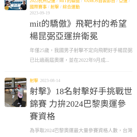
2022杭州亞運
/
MIT的驕傲
/
VAMOS自製節目
/
亞運
/
國際賽事
/
射擊
/
綜合運動
2023-09-19
mit的驕傲》飛靶村的希望
楊昆弼亞運拚衛冕
年僅25歲，我國男子射擊不定向飛靶好手楊昆弼
已比過兩屆奧運，並在2022年9月成...
射擊
2023-08-14
射擊》18名射擊好手挑戰世
錦賽 力拚2024巴黎奧運參
賽資格
為爭取2024巴黎奧運最大量參賽資格人數，台灣