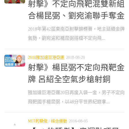
射擊》不定向飛靶混雙新組
合楊昆弼、劉宛渝聯手奪金
2018年第42屆東南亞射擊錦標賽，地主延續金牌
氣勢，劉宛渝和楊昆弼搭檔不定向飛...
2018雅加達巨港亞運
2018-08-20
射擊》楊昆弼不定向飛靶金
牌 呂紹全空氣步槍射銅
雅加達巨港亞運20日再度入袋一金，男子不定向
飛靶國手楊昆弼，以48分平世界紀錄拿...
MIT的驕傲
/
綜合運動
2016-08-05