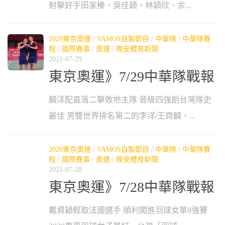
射擊好手田家榛、吳佳穎、林穎欣、余...
2020東京奧運
/
VAMOS自製節目
/
中華隊
/
中華隊賽
程
/
國際賽事
/
奧運
/
晚安體育新聞
2021-07-29
東京奧運》7/29中華隊戰報
麟洋配直落二擊敗地主隊 晉級四強創台灣隊史
最佳 男雙世界排名第二的李洋/王齊麟，...
2020東京奧運
/
VAMOS自製節目
/
中華隊
/
中華隊賽
程
/
國際賽事
/
奧運
/
晚安體育新聞
2021-07-28
東京奧運》7/28中華隊戰報
戴資穎輕取法國選手 順利闖進羽球女單8強賽