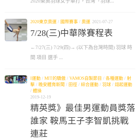
2020東奧羽球女子單打，台灣「羽球...
2020東京奧運
/
國際賽事
/
奧運
2021-07-27
7/28(三)中華隊賽程表
←7/27(三) 7/29(四)→ (以下為台灣時間) 羽球 時
間 項目 選手 ...
I運動
/
MIT的驕傲
/
VAMOS自製節目
/
各種運動
/
射
擊
/
晚安體育新聞
/
田徑
/
綜合運動
/
羽球
/
翊起運動
/
體操
2019-12-19
精英獎》最佳男運動員獎落
誰家 鞍馬王子李智凱挑戰
連莊