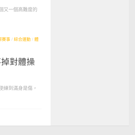
個又一個高難度的
際賽事
/
綜合運動
/
體
不掉對體操
使練到滿身是傷，