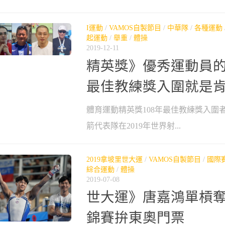
I運動
/
VAMOS自製節目
/
中華隊
/
各種運動
起運動
/
舉重
/
體操
2019-12-11
精英獎》優秀運動員
最佳教練獎入圍就是
體育運動精英獎108年最佳教練獎入圍
箭代表隊在2019年世界射...
2019拿坡里世大運
/
VAMOS自製節目
/
國際
綜合運動
/
體操
2019-07-08
世大運》唐嘉鴻單槓奪
錦賽拚東奧門票