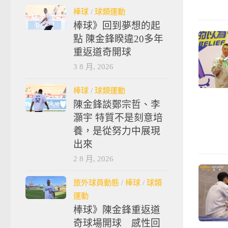
棒球
/
球類運動
棒球》回到夢想的起
點 陳金鋒睽違20多年
重返道奇開球
3 8 月, 2026
棒球
/
球類運動
陳金鋒談鄭宗哲、李
灝宇 特質不是刻意培
養，是從努力中展現
出來
2 8 月, 2026
旅外球員動態
/
棒球
/
球類
運動
棒球》陳金鋒重返道
奇球場開球 感性回