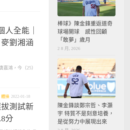
棒球》陳金鋒重返道奇
操個人全能｜
球場開球 感性回顧
「敢夢」歲月
、麥劉湘涵
2 8 月, 2026
唐嘉鴻，今（25）
/
體操
2022-01-18
選拔測試新
陳金鋒談鄭宗哲、李灝
宇 特質不是刻意培養，
8分
是從努力中展現出來