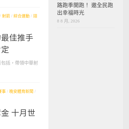
路跑季開跑！ 邀全民跑
出幸福時光
/
射箭
/
綜合運動
/
翊
8 8 月, 2026
的最佳推手
肯定
者包括，帶領中華射
賽事
/
晚安體育新聞
/
金 十月世