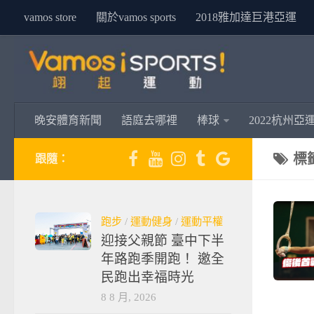
vamos store
關於vamos sports
2018雅加達巨港亞運
晚安體育新聞
語庭去哪裡
棒球
2022杭州亞
標
跟隨：
跑步
/
運動健身
/
運動平權
迎接父親節 臺中下半
年路跑季開跑！ 邀全
民跑出幸福時光
8 8 月, 2026