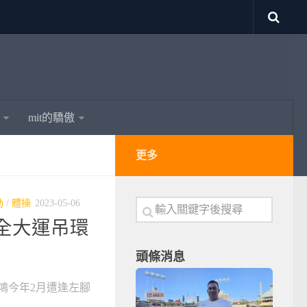
mit的驕傲
更多
動
/
體操
2023-05-06
戰全大運吊環
頭條消息
鴻今年2月遭逢左腳