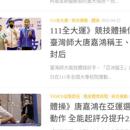
阿基里斯腱斷裂的重大傷勢，但...
111全大運
/
綜合運動
/
體操
2022-04-25
111全大運》競技體
臺灣師大唐嘉鴻稱王
封后
臺灣師大競技體操好手、「亞洲貓王」
日在111年全國大專校院運動...
VAMOS自製節目
/
晚安體育新聞
/
綜合運動
體操》唐嘉鴻在亞運
動作 全能起評分提升2.