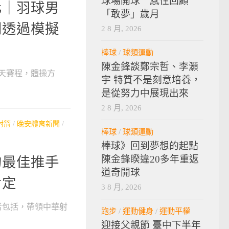
球場開球 感性回顧
化｜羽球男
「敢夢」歲月
閎透過模擬
2 8 月, 2026
棒球
/
球類運動
陳金鋒談鄭宗哲、李灝
三天賽程，體操方
宇 特質不是刻意培養，
是從努力中展現出來
2 8 月, 2026
射箭
/
晚安體育新聞
/
棒球
/
球類運動
棒球》回到夢想的起點
陳金鋒睽違20多年重返
的最佳推手
道奇開球
肯定
3 8 月, 2026
者包括，帶領中華射
跑步
/
運動健身
/
運動平權
迎接父親節 臺中下半年