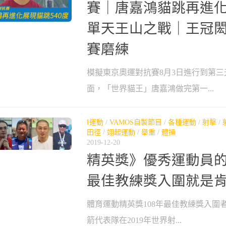
賽｜唐嘉鴻貓跳再進
單天王山之戰｜王冠
賽磨練
模擬東京奧運對抗賽8月3日進行到第
面，「世界貓王」唐嘉鴻做完第一...
I運動
/
VAMOS自製節目
/
各種運動
/
射擊
/
田徑
/
翊起運動
/
舉重
/
體操
2019-12-20
精英獎》優秀運動員
最佳教練獎入圍就是
體育運動精英獎108年最佳教練獎入圍
箭代表隊在2019年世界射...