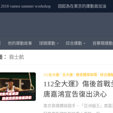
2018 vamos summer workshop
翊起為在東京的運動員加油
運
他的運動故事
球類運動
綜合運動
技擊類運動
籤：
翁士航
112全大運
/
全大運
/
晚安體育新聞
/
綜合運
112全大運》傷後首
唐嘉鴻宣告復出決心
東京奧運體操國手、「亞洲貓王」唐嘉