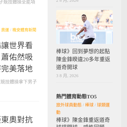
2 8 月, 2026
子競技體操全能項
/
奧運
/
晚安體育新聞
鴻讓世界看
棒球》回到夢想的起點
｜蕭佑然吸
陳金鋒睽違20多年重返
道奇開球
賽完美落地
3 8 月, 2026
奧運競技體操拿下男子
熱門體育動態TO5
旅外球員動態
/
棒球
/
球類運
動
擬東奧對抗
棒球》陳金鋒重返道奇