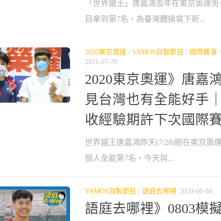
「世界貓王」唐嘉鴻去年在東京奧運男
目拿到第7名，為臺灣體操寫下新...
2020東京奧運
/
VAMOS自製節目
/
國際賽事
2021-07-29
2020東京奧運》唐嘉
見台灣也有全能好手
收經驗期許下次國際
世界貓王唐嘉鴻昨天(7/28)剛在東京
個人全能第7名，今天與...
VAMOS自製節目
/
語庭去哪裡
2020-08-04
語庭去哪裡》0803模