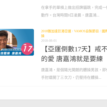
在拿手的單槓上做出招牌貓跳，完成一
動作。台灣時間8日凌晨，唐嘉鴻...
2018雅加達巨港亞運
/
VAMOS自製節目
/
國
操
2018-08-01
【亞運倒數17天】戒
的愛 唐嘉鴻就是要練
唐嘉鴻，是個陽光開朗的體操男孩，即
手肘還開了三次刀，仍堅持在體操...