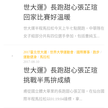
世大運》長跑甜心張芷瑄
回家比賽好溫暖
世大運半程馬拉松今天上午七點開跑，中華隊在
女子組部分共有四位選手參加，包括曹純玉...
2017臺北世大運
/
世界大學運動會
/
國際賽事
/
跑步
/
運動健身
/
馬拉松
2017-08-10
世大運》長跑甜心張芷瑄
挑戰半馬拚成績
甫從國立體大畢業的長跑甜心張芷瑄，在仙台國
際半程馬拉松以01:19:04達標，拿...