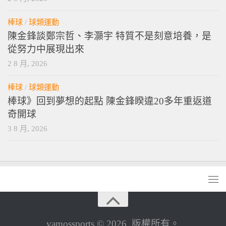
棒球
/
球類運動
陳金鋒談鄭宗哲、李灝宇 特質不是刻意培養，是
從努力中展現出來
2 8 月, 2026
棒球
/
球類運動
棒球》回到夢想的起點 陳金鋒睽違20多年重返道
奇開球
3 8 月, 2026
vamossports © 2026. 版權所有。