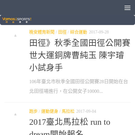
標籤：
陳宇璿
晚安體育新聞
/
田徑
/
綜合運動
2017-09-28
田徑》秋季全國田徑公開賽
世大運銅牌曹純玉 陳宇璿
小試身手
106年臺北市秋季全國田徑公開賽28日開始在台
北田徑場進行，在公開女子10000...
跑步
/
運動健身
/
馬拉松
2017-09-04
2017臺北馬拉松 run to
dream開始報名