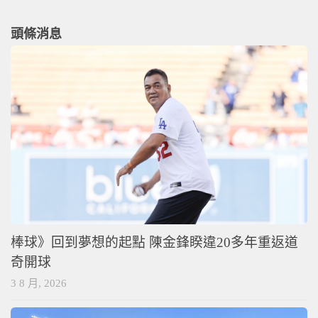
頭條消息
棒球》回到夢想的起點 陳金鋒睽違20多年重返道
奇開球
3 8 月, 2026