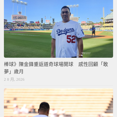
棒球》陳金鋒重返道奇球場開球 感性回顧「敢
夢」歲月
2 8 月, 2026