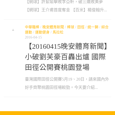
【網球】許絜瑜擊敗李亞軒，破三連敗美夢
【網球】王介甫首度奪金 【百米】楊俊翰升...
中華職棒
/
晚安體育新聞
/
棒球
/
田徑
/
統一獅
/
綜合
運動
/
運動健身
/
馬拉松
2016-04-15
【20160415晚安體育新聞】
小破劉芙豪百轟出爐 國際
田徑公開賽桃園登場
臺灣國際田徑公開賽5月19、20日，請來國內外
好手齊聚桃園田徑場較勁。今天要介紹...