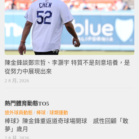
陳金鋒談鄭宗哲、李灝宇 特質不是刻意培養，是
從努力中展現出來
2 8 月, 2026
熱門體育動態TO5
旅外球員動態
/
棒球
/
球類運動
棒球》陳金鋒重返道奇球場開球 感性回顧「敢
夢」歲月
2 8 月, 2026