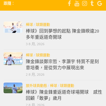
跟隨：
棒球
/
球類運動
棒球》回到夢想的起點 陳金鋒睽違20
多年重返道奇開球
3 8 月, 2026
棒球
/
球類運動
陳金鋒談鄭宗哲、李灝宇 特質不是刻
意培養，是從努力中展現出來
2 8 月, 2026
旅外球員動態
/
棒球
/
球類運動
棒球》陳金鋒重返道奇球場開球 感性
回顧「敢夢」歲月
2 8 月, 2026