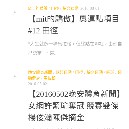
MIT的驕傲
/
田徑
/
綜合運動
2016-08-01
【mit的驕傲】奧運點項目
#12 田徑
“人生就像一場馬拉松，但終點在哪裡，由你自
己決定！” 這...
晚安體育新聞
/
球類運動
/
田徑
/
綜合運動
/
網球
/
運
動健身
/
馬拉松
2016-05-02
【20160502晚安體育新聞】
女網許絜瑜奪冠 競賽雙傑
楊俊瀚陳傑摘金