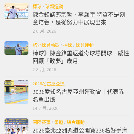
棒球
/
球類運動
陳金鋒談鄭宗哲、李灝宇 特質不是刻
意培養，是從努力中展現出來
2 8 月, 2026
旅外球員動態
/
棒球
/
球類運動
棒球》陳金鋒重返道奇球場開球 感性
回顧「敢夢」歲月
2 8 月, 2026
2026名古屋亞運
2026愛知名古屋亞州運動會｜代表隊
名單出爐
14 7 月, 2026
國際賽事
/
柔道
/
綜合運動
2026臺北亞洲柔道公開賽236名好手齊