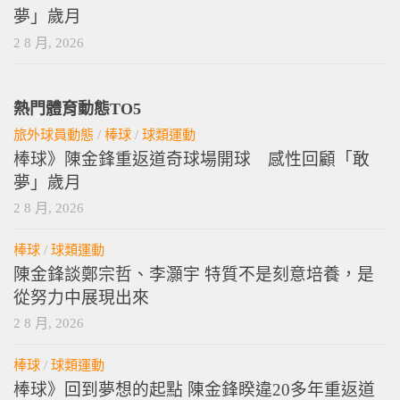
夢」歲月
2 8 月, 2026
熱門體育動態TO5
旅外球員動態
/
棒球
/
球類運動
棒球》陳金鋒重返道奇球場開球 感性回顧「敢
夢」歲月
2 8 月, 2026
棒球
/
球類運動
陳金鋒談鄭宗哲、李灝宇 特質不是刻意培養，是
從努力中展現出來
2 8 月, 2026
棒球
/
球類運動
棒球》回到夢想的起點 陳金鋒睽違20多年重返道