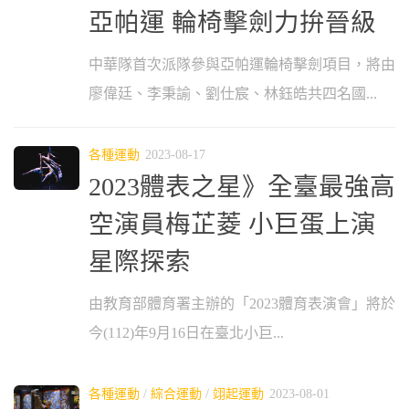
亞帕運 輪椅擊劍力拚晉級
中華隊首次派隊參與亞帕運輪椅擊劍項目，將由
廖偉廷、李秉諭、劉仕宸、林鈺皓共四名國...
各種運動
2023-08-17
2023體表之星》全臺最強高
空演員梅芷菱 小巨蛋上演
星際探索
由教育部體育署主辦的「2023體育表演會」將於
今(112)年9月16日在臺北小巨...
各種運動
/
綜合運動
/
翊起運動
2023-08-01