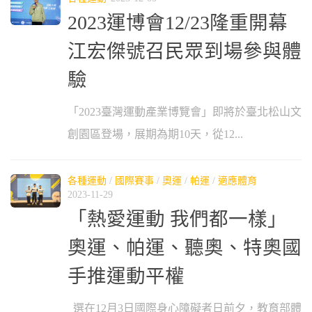
2023運博會12/23隆重開幕
江宏傑號召民眾到場參與體
驗
「2023臺灣運動產業博覽會」即將於臺北松山文
創園區登場，展期為期10天，從12...
各種運動
/
國際賽事
/
奧運
/
帕運
/
適應體育
2023-11-29
「熱愛運動 我們都一樣」
奧運、帕運、聽奧、特奧國
手推運動平權
選在12月3日國際身心障礙者日前夕，教育部體