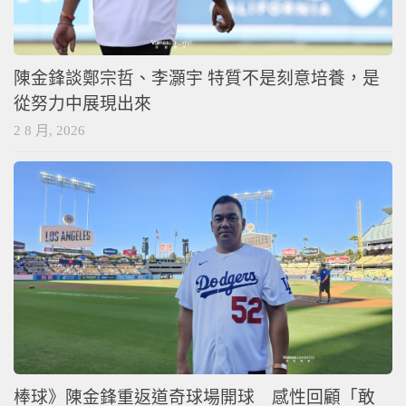
陳金鋒談鄭宗哲、李灝宇 特質不是刻意培養，是
從努力中展現出來
2 8 月, 2026
棒球》陳金鋒重返道奇球場開球 感性回顧「敢