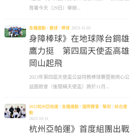
育署今天（29日）舉辦...
各種運動
/
壘球
/
棒球
2023-11-01
身障棒球》在地球隊台鋼雄
鷹力挺 第四屆天使盃高雄
岡山起飛
2023年第四屆天使盃公益特教棒球賽暨揪崗心公
益園遊會（後簡稱天使盃）將於11月...
2022杭州亞帕運
/
各種運動
/
國際賽事
/
擊劍
/
綜合運
動
2023-10-11
杭州亞帕運》首度組團出戰