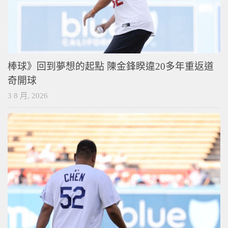
棒球》回到夢想的起點 陳金鋒睽違20多年重返道
奇開球
3 8 月, 2026