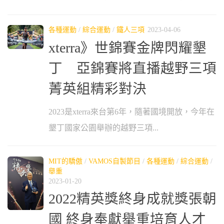
各種運動
/
綜合運動
/
鐵人三項
2023-04-06
xterra》世錦賽金牌閃耀墾
丁 亞錦賽將直播越野三項
菁英組精彩對決
2023是xterra來台第6年，隨著國境開放，今年在
墾丁國家公園舉辦的越野三項...
MIT的驕傲
/
VAMOS自製節目
/
各種運動
/
綜合運動
/
舉重
2023-01-20
2022精英獎終身成就獎張朝
國 終身奉獻舉重培育人才