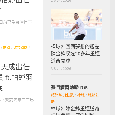
2 8 月, 2026
教
 日前已為台灣摘下
棒球》回到夢想的起點
/
帕運
/
球類運動
/
陳金鋒睽違20多年重返
道奇開球
周天成出任
3 8 月, 2026
ft.帕運羽
宸
熱門體育動態TO5
旅外球員動態
/
棒球
/
球類運
事，賽前先來看看巴
動
棒球》陳金鋒重返道奇