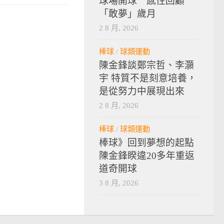
球場開球 感性回顧
「敢夢」歲月
2 8 月, 2026
棒球
/
球類運動
陳金鋒談鄭宗哲、李灝
宇 特質不是刻意培養，
是從努力中展現出來
2 8 月, 2026
棒球
/
球類運動
棒球》回到夢想的起點
陳金鋒睽違20多年重返
道奇開球
3 8 月, 2026