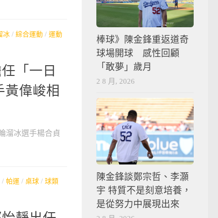
溜冰
/
綜合運動
/
運動
棒球》陳金鋒重返道奇
球場開球 感性回顧
「敢夢」歲月
擔任「一日
2 8 月, 2026
手黃偉峻相
輪溜冰選手楊合貞
陳金鋒談鄭宗哲、李灝
/
帕運
/
桌球
/
球類
宇 特質不是刻意培養，
是從努力中展現出來
鄭怡靜出任