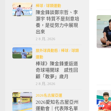
棒球
/
球類運動
陳金鋒談鄭宗哲、李
灝宇 特質不是刻意培
養，是從努力中展現
出來
2 8 月, 2026
旅外球員動態
/
棒球
/
球類
運動
棒球》陳金鋒重返道
奇球場開球 感性回
顧「敢夢」歲月
2 8 月, 2026
2026名古屋亞運
2026愛知名古屋亞州
運動會｜代表隊名單