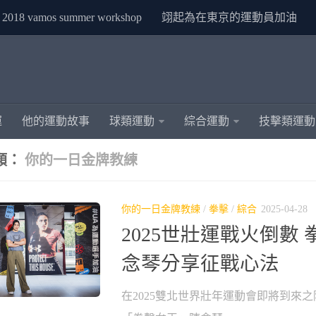
2018 vamos summer workshop
翊起為在東京的運動員加油
運
他的運動故事
球類運動
綜合運動
技擊類運動
類：
你的一日金牌教練
你的一日金牌教練
/
拳擊
/
綜合
2025-04-28
2025世壯運戰火倒數
念琴分享征戰心法
在2025雙北世界壯年運動會即將到來之際，