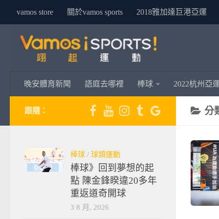
vamos store
關於vamos sports
2018雅加達巨港亞運
晚安體育新聞
語庭去哪裡
棒球
2022杭州亞
分
跟隨：
棒球
/
球類運動
棒球》回到夢想的起
點 陳金鋒睽違20多年
重返道奇開球
3 8 月, 2026