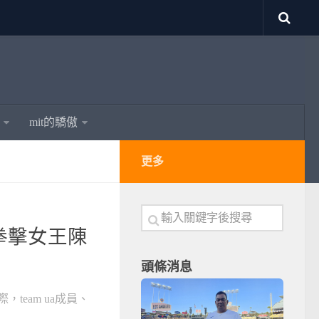
mit的驕傲
更多
 拳擊女王陳
頭條消息
team ua成員、