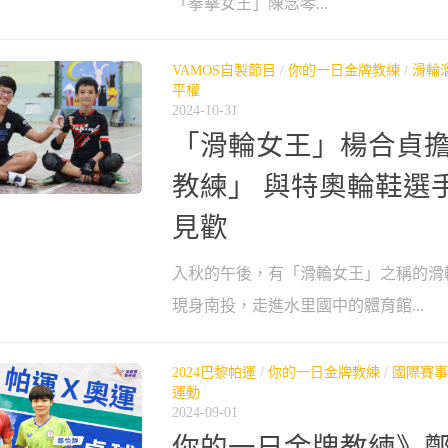
「拳擊女王」陳念琴...
VAMOS自製節目
/
你的一日金牌教練
/
滑輪
平權
2024-10-31
「滑輪女王」楊合貞
教練」 與特奧輪鞋選
見歡
入秋的午後，有「滑輪女王」之稱的滑
現身南投，走進水里國中的體育館...
2024巴黎帕運
/
你的一日金牌教練
/
國際賽事
運動
2024-09-01
你的一日金牌教練》