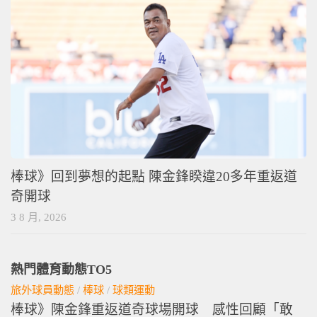
棒球》回到夢想的起點 陳金鋒睽違20多年重返道
奇開球
3 8 月, 2026
熱門體育動態TO5
旅外球員動態
/
棒球
/
球類運動
棒球》陳金鋒重返道奇球場開球 感性回顧「敢