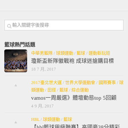
籃球熱門話題
中華男籃隊
/
球類運動
/
籃球
/
運動新玩翊
瓊斯盃新隊徽戰袍 成球迷搶購目標
18 7 月, 2017
2017臺北世大運
/
世界大學運動會
/
國際賽事
/
球
類運動
/
田徑
/
籃球
/
綜合運動
vamos一周嚴選》體壇動態top 5回顧
4 9 月, 2017
HBL
/
球類運動
/
籃球
【hbl籃球甲級聯賽】高國豪38分精彩