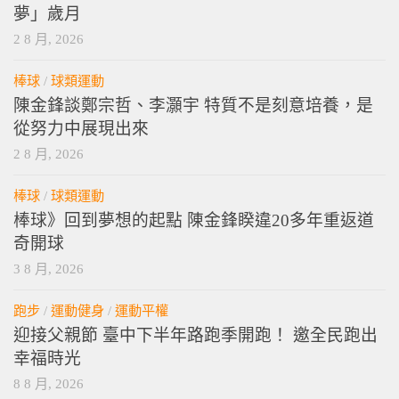
夢」歲月
2 8 月, 2026
棒球
/
球類運動
陳金鋒談鄭宗哲、李灝宇 特質不是刻意培養，是
從努力中展現出來
2 8 月, 2026
棒球
/
球類運動
棒球》回到夢想的起點 陳金鋒睽違20多年重返道
奇開球
3 8 月, 2026
跑步
/
運動健身
/
運動平權
迎接父親節 臺中下半年路跑季開跑！ 邀全民跑出
幸福時光
8 8 月, 2026