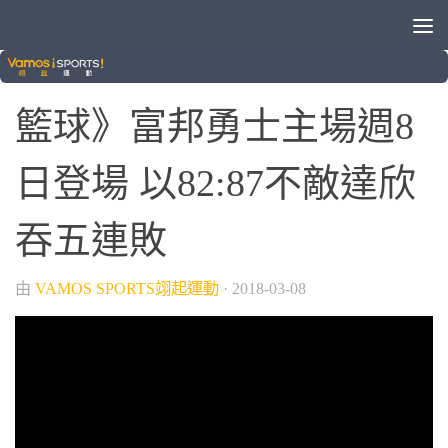
/
/
SBL
晚安體育新聞
籃球
籃球》富邦勇士主場週8
日登場 以82:87不敵達欣
吞五連敗
由
VAMOS SPORTS翊起運動
·
2018-03-08