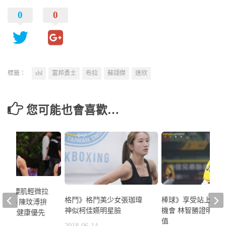
0
0
標籤：
sbl
富邦勇士
布拉
蘇翊傑
達欣
您可能也會喜歡…
運》髂腰肌輕微拉
格鬥》格鬥美少女張珈瑋
棒球》享受站上打擊
0秒33 陳玟溥拚
神似柯佳嬿明星臉
機會 林智勝證明自
更重視健康優先
值
2018-06-14