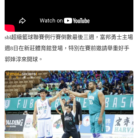
sbl超級籃球聯賽例行賽倒數最後三週，富邦勇士主場
週8日在新莊體育館登場，特別在賽前邀請舉重好手
郭婞淳來開球。