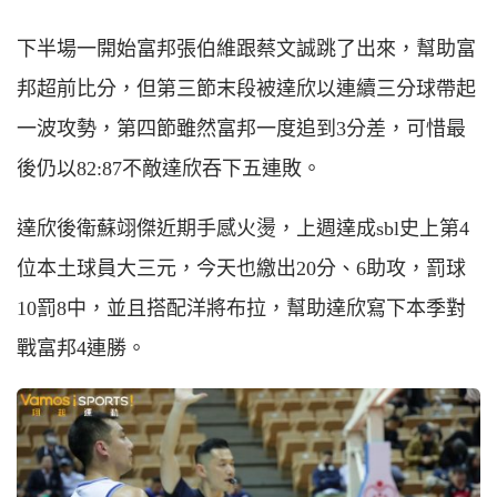
下半場一開始富邦張伯維跟蔡文誠跳了出來，幫助富
邦超前比分，但第三節末段被達欣以連續三分球帶起
一波攻勢，第四節雖然富邦一度追到3分差，可惜最
後仍以82:87不敵達欣吞下五連敗。
達欣後衛蘇翊傑近期手感火燙，上週達成sbl史上第4
位本土球員大三元，今天也繳出20分、6助攻，罰球
10罰8中，並且搭配洋將布拉，幫助達欣寫下本季對
戰富邦4連勝。