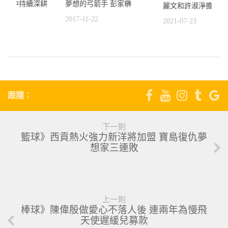
台東體中持續深耕
夢想的弓箭手 彭家楙
麗文和許淑淨擔任導
3
2017-11-22
2021-07-23
跟隨：
下一則
籃球》西貢熱火強力新洋將加盟 寶島復仇夢
想家三連敗
上一則
棒球》陳偉殷做愛心不落人後 連兩年為慢飛
天使遲緩兒募款