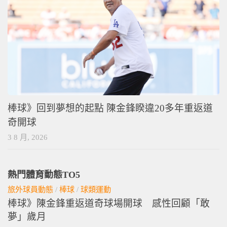
棒球》回到夢想的起點 陳金鋒睽違20多年重返道
奇開球
3 8 月, 2026
熱門體育動態TO5
旅外球員動態
/
棒球
/
球類運動
棒球》陳金鋒重返道奇球場開球 感性回顧「敢
夢」歲月