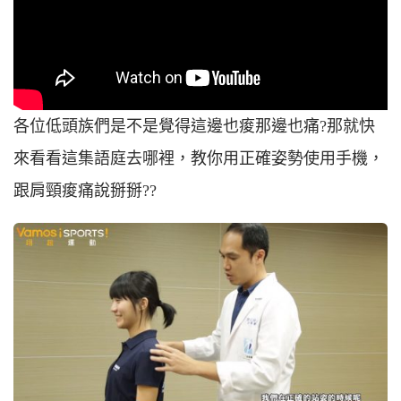
各位低頭族們是不是覺得這邊也痠那邊也痛?那就快
來看看這集語庭去哪裡，教你用正確姿勢使用手機，
跟肩頸痠痛說掰掰??