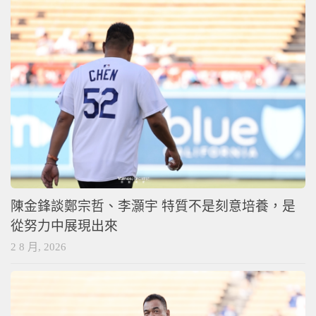
陳金鋒談鄭宗哲、李灝宇 特質不是刻意培養，是
從努力中展現出來
2 8 月, 2026