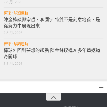
2 8 月, 2026
棒球
/
球類運動
陳金鋒談鄭宗哲、李灝宇 特質不是刻意培養，是
從努力中展現出來
2 8 月, 2026
棒球
/
球類運動
棒球》回到夢想的起點 陳金鋒睽違20多年重返道
奇開球
3 8 月, 2026