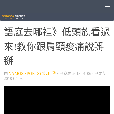
/
/
VAMOS自製節目
女生愛運動
語庭去哪裡
語庭去哪裡》低頭族看過
來!教你跟肩頸痠痛說掰
掰
由
VAMOS SPORTS翊起運動
· 已發表
2018-01-06
· 已更新
2018-05-03