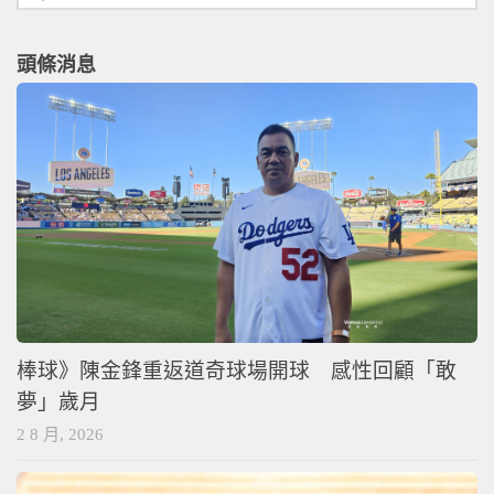
頭條消息
棒球》陳金鋒重返道奇球場開球 感性回顧「敢
夢」歲月
2 8 月, 2026