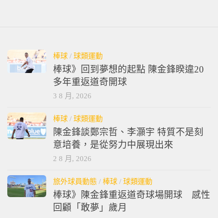
棒球
/
球類運動
棒球》回到夢想的起點 陳金鋒睽違20
多年重返道奇開球
3 8 月, 2026
棒球
/
球類運動
陳金鋒談鄭宗哲、李灝宇 特質不是刻
意培養，是從努力中展現出來
2 8 月, 2026
旅外球員動態
/
棒球
/
球類運動
棒球》陳金鋒重返道奇球場開球 感性
回顧「敢夢」歲月