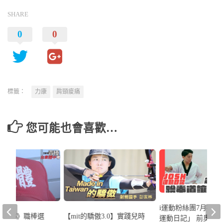
SHARE
0
0
標籤：
力康
肩頸痠痛
您可能也會喜歡…
i運動粉絲團7月推出「
棒列車#3》職棒選
【mit的驕傲3.0】實踐兒時
運動日記」 前奧運