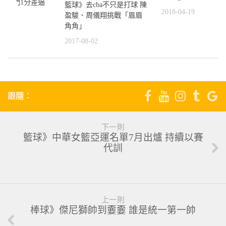
 普門1分差逼
籃球》去cba不只是打球 陳
2018-04-19
盈駿、周儀翔挑戰「眉眉
角角」
4
2017-08-02
跟隨：
下一則
籃球》中華女籃亞運名單7月出爐 持續以賽
代訓
上一則
棒球》傑尼獅帥到嫑嫑 誰是統一第一帥