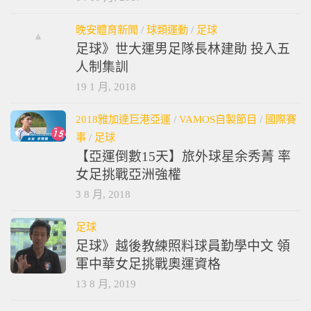
晚安體育新聞
/
球類運動
/
足球
足球》世大運男足隊長林建勛 投入五
人制集訓
19 1 月, 2018
2018雅加達巨港亞運
/
VAMOS自製節目
/
國際賽
事
/
足球
【亞運倒數15天】旅外球星余秀菁 率
女足挑戰亞洲強權
3 8 月, 2018
足球
足球》越後教練照料球員勤學中文 領
軍中華女足挑戰奧運資格
13 8 月, 2019