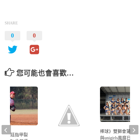
SHARE
0
0
您可能也會喜歡…
棒球》雙獅會第三年
》呂昱廷指甲裂
與unigirls風靡日本