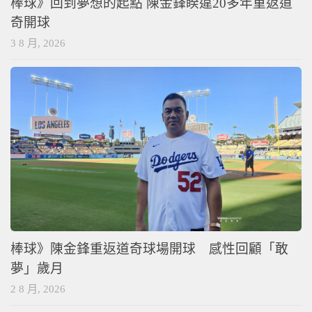
棒球》回到夢想的起點 陳金鋒睽違20多年重返道
奇開球
3 8 月, 2026
棒球》陳金鋒重返道奇球場開球 感性回顧「敢
夢」歲月
2 8 月, 2026