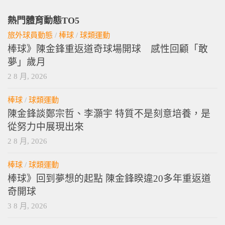
熱門體育動態TO5
旅外球員動態
/
棒球
/
球類運動
棒球》陳金鋒重返道奇球場開球 感性回顧「敢
夢」歲月
2 8 月, 2026
棒球
/
球類運動
陳金鋒談鄭宗哲、李灝宇 特質不是刻意培養，是
從努力中展現出來
2 8 月, 2026
棒球
/
球類運動
棒球》回到夢想的起點 陳金鋒睽違20多年重返道
奇開球
3 8 月, 2026