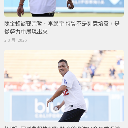
陳金鋒談鄭宗哲、李灝宇 特質不是刻意培養，是
從努力中展現出來
2 8 月, 2026