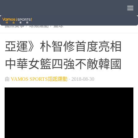
/
/
/
2018雅加達巨港亞運
VAMOS自製節目
中華女籃隊
/
/
國際賽事
球類運動
籃球
亞運》朴智修首度亮相
中華女籃四強不敵韓國
由
VAMOS SPORTS翊起運動
·
2018-08-30