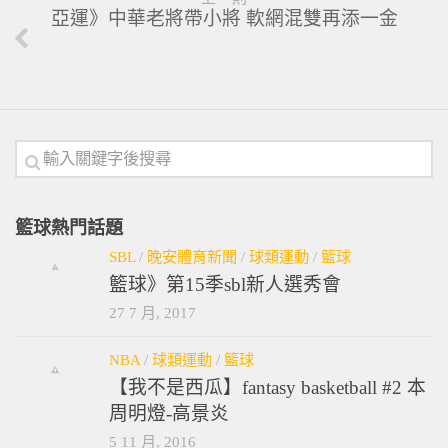
亞運》中華老將帶小將 軟網混雙再添一金
籃球熱門話題
SBL
/
晚安體育新聞
/
球類運動
/
籃球
籃球》第15季sbl新人選秀會
27 7 月, 2017
NBA
/
球類運動
/
籃球
【我不是西瓜】fantasy basketball #2 本
周明燈-高景炎
5 11 月, 2016