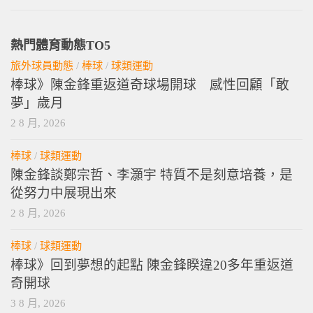
熱門體育動態TO5
旅外球員動態
/
棒球
/
球類運動
棒球》陳金鋒重返道奇球場開球 感性回顧「敢
夢」歲月
2 8 月, 2026
棒球
/
球類運動
陳金鋒談鄭宗哲、李灝宇 特質不是刻意培養，是
從努力中展現出來
2 8 月, 2026
棒球
/
球類運動
棒球》回到夢想的起點 陳金鋒睽違20多年重返道
奇開球
3 8 月, 2026