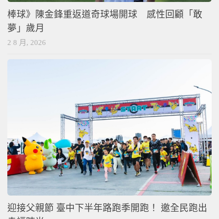
棒球》陳金鋒重返道奇球場開球 感性回顧「敢
夢」歲月
2 8 月, 2026
迎接父親節 臺中下半年路跑季開跑！ 邀全民跑出