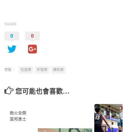
SHARE
0
0
標籤：
包喜樂
朴智修
陳鈺君
您可能也會喜歡…
園三分砲火全開
球射倒富邦勇士
5