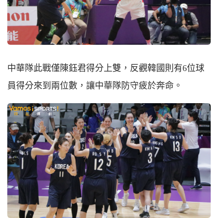
中華隊此戰僅陳鈺君得分上雙，反觀韓國則有6位球
員得分來到兩位數，讓中華隊防守疲於奔命。