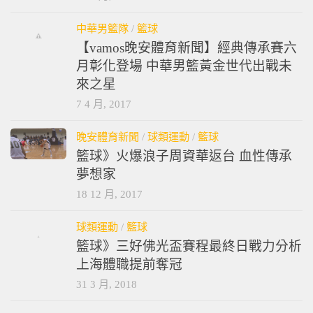
中華男籃隊
/
籃球
【vamos晚安體育新聞】經典傳承賽六
月彰化登場 中華男籃黃金世代出戰未
來之星
7 4 月, 2017
晚安體育新聞
/
球類運動
/
籃球
籃球》火爆浪子周資華返台 血性傳承
夢想家
18 12 月, 2017
球類運動
/
籃球
籃球》三好佛光盃賽程最終日戰力分析
上海體職提前奪冠
31 3 月, 2018