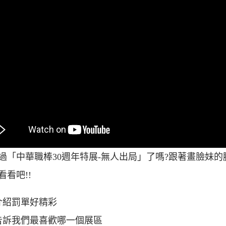
過「中華職棒30週年特展-無人出局」了嗎?跟著畫臉妹的
看看吧!!
介紹罰單好精彩
告訴我們最喜歡哪一個展區