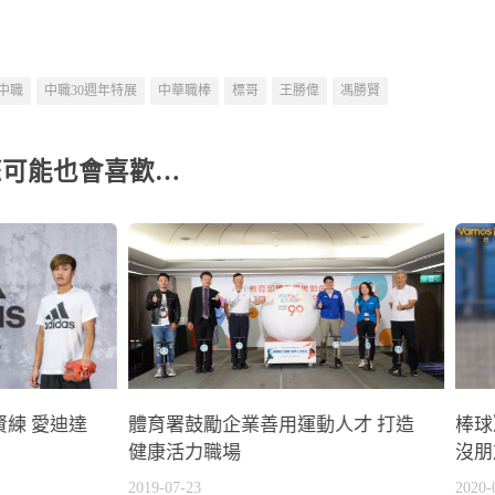
中職
中職30週年特展
中華職棒
標哥
王勝偉
馮勝賢
您可能也會喜歡…
練 愛迪達
體育署鼓勵企業善用運動人才 打造
棒球
健康活力職場
沒朋
2019-07-23
2020-