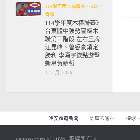
114學年度木棒聯賽
/
棒球
/
青棒
114學年度木棒聯賽》
台東體中強勢晉級木
聯第三階段 左右王牌
汪昆峰、曾睿豪鎖定
勝利 李灝宇欽點游擊
新星黃靖哲
12 2 月, 2026
晚安體育新聞
語庭去哪裡
棒球
vamossports © 2026. 版權所有。