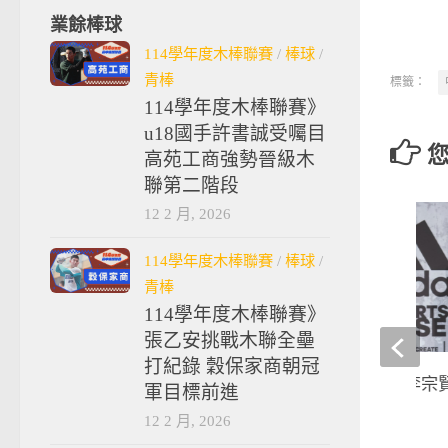
業餘棒球
114學年度木棒聯賽
/
棒球
/
青棒
標籤：
114學年度木棒聯賽》
u18國手許書誠受囑目
高苑工商強勢晉級木
聯第二階段
12 2 月, 2026
114學年度木棒聯賽
/
棒球
/
青棒
114學年度木棒聯賽》
張乙安挑戰木聯全壘
打紀錄 穀保家商朝冠
訓練》跟著王柏融李宗賢
軍目標前進
推棒球訓練課
12 2 月, 2026
2018-08-07