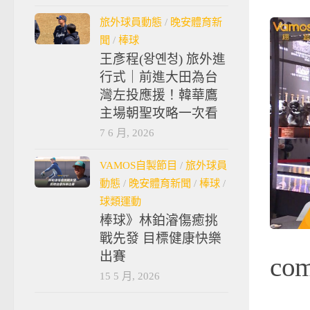
旅外球員動態
/
晚安體育新
聞
/
棒球
王彥程(왕옌청) 旅外進
行式｜前進大田為台
灣左投應援！韓華鷹
主場朝聖攻略一次看
7 6 月, 2026
VAMOS自製節目
/
旅外球員
動態
/
晚安體育新聞
/
棒球
/
球類運動
棒球》林鉑濬傷癒挑
戰先發 目標健康快樂
出賽
co
15 5 月, 2026