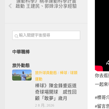
運動科學》精準運動科學計畫
啟動 王建民、郭婞淳分享經驗
中華職棒
旅外動態
旅外球員動態
/
棒球
/
球類
你去逛
運動
一起來
棒球》陳金鋒重返道
奇球場開球 感性回
#標哥
顧「敢夢」歲月
2 8 月, 2026
#留言