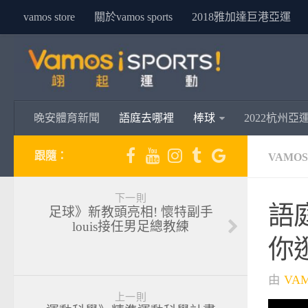
vamos store
關於vamos sports
2018雅加達巨港亞運
晚安體育新聞
語庭去哪裡
棒球
2022杭州亞
跟隨：
VAMO
下一則
語
足球》新教頭亮相! 懷特副手
louis接任男足總教練
你
由
VA
上一則