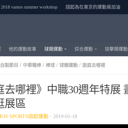
2018 vamos summer workshop
翊起為在東京的運動員加油
運
他的運動故事
球類運動
綜合運動
技擊類運動
/
/
/
/
S自製節目
中華職棒
棒球
球類運動
語庭去哪裡
庭去哪裡》中職30週年特展 
逛展區
MOS SPORTS翊起運動
·
2019-01-18