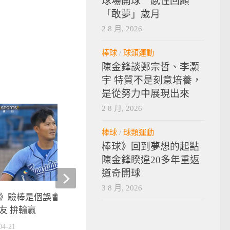
球場開球 感性回顧
「敢夢」歲月
2 8 月, 2026
棒球
/
球類運動
陳金鋒談鄭宗哲、李灝
宇 特質不是刻意培養，
是從努力中展現出來
2 8 月, 2026
棒球
/
球類運動
棒球》回到夢想的起點
陳金鋒睽違20多年重返
道奇開球
3 8 月, 2026
》驗棒是個誤會 林哲瑄：場上
mit的驕傲》舉槍上膛瞄
友 拚輸贏
穎二度挑戰奧運殿堂
04-21
2021-07-14