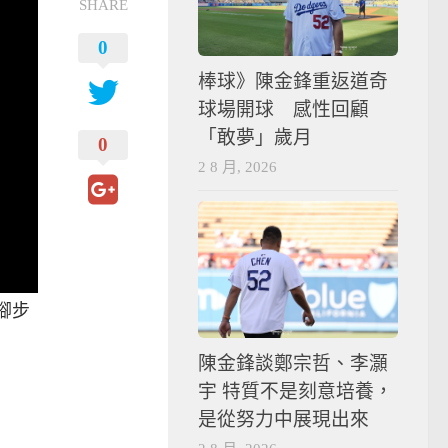
SHARE
0
棒球》陳金鋒重返道奇
球場開球 感性回顧
「敢夢」歲月
0
2 8 月, 2026
腳步
陳金鋒談鄭宗哲、李灝
宇 特質不是刻意培養，
是從努力中展現出來