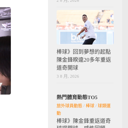
2 8 月, 2026
棒球》回到夢想的起點
陳金鋒睽違20多年重返
道奇開球
3 8 月, 2026
熱門體育動態TO5
旅外球員動態
/
棒球
/
球類運
動
棒球》陳金鋒重返道奇