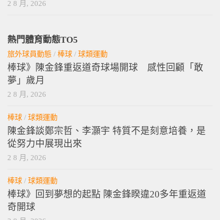
2 8 月, 2026
熱門體育動態TO5
旅外球員動態
/
棒球
/
球類運動
棒球》陳金鋒重返道奇球場開球 感性回顧「敢
夢」歲月
2 8 月, 2026
棒球
/
球類運動
陳金鋒談鄭宗哲、李灝宇 特質不是刻意培養，是
從努力中展現出來
2 8 月, 2026
棒球
/
球類運動
棒球》回到夢想的起點 陳金鋒睽違20多年重返道
奇開球