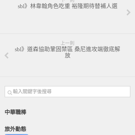
下一則
sbl》林韋翰角色吃重 裕隆期待替補人選
上一則
sbl》道森協助鞏固禁區 桑尼進攻端徹底解
放
中華職棒
旅外動態