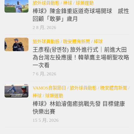
旅外球員動態
/
棒球
/
球類運動
棒球》陳金鋒重返道奇球場開球 感性
回顧「敢夢」歲月
2 8 月, 2026
旅外球員動態
/
晚安體育新聞
/
棒球
王彥程(왕옌청) 旅外進行式｜前進大田
為台灣左投應援！韓華鷹主場朝聖攻略
一次看
7 6 月, 2026
VAMOS自製節目
/
旅外球員動態
/
晚安體育新聞
/
棒球
/
球類運動
棒球》林鉑濬傷癒挑戰先發 目標健康
快樂出賽
15 5 月, 2026