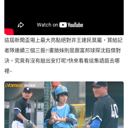
這屆新聞盃場上最大亮點絕對非王建民莫屬，賞給記
者隊連續三個三振!!畫臉妹則是跟富邦球探沈鈺傑對
決，究竟有沒有敲出安打呢?快來看看這集語庭去哪
裡~