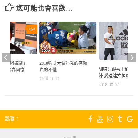
您可能也會喜歡…
0
中職】「嘟福餅」
2018狗吠大賞》我的痛你
訓練》跟著王柏融李
職球迷青春回憶
真的不懂
練 愛迪達推棒球訓
1
2018-11-12
2018-08-07
跟隨：