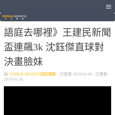
/
/
/
VAMOS自製節目
棒球
球類運動
語庭去哪裡
語庭去哪裡》王建民新聞
盃連飆3k 沈鈺傑直球對
決畫臉妹
由
VAMOS SPORTS翊起運動
· 已發表
2019-01-04
· 已更新
2019-01-28