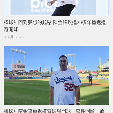
棒球》回到夢想的起點 陳金鋒睽違20多年重返道
奇開球
3 8 月, 2026
棒球》陳金鋒重返道奇球場開球 感性回顧「敢