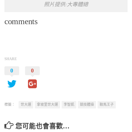
照片提供:大專體總
comments
SHARE
0
0
標籤：
世大運
拿坡里世大運
李智凱
競技體操
鞍馬王子
您可能也會喜歡…