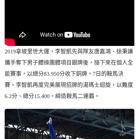
2019拿坡里世大運，李智凱先與隊友唐嘉鴻、徐秉謙
攜手奪下男子體操團體項目銀牌後，接下來在個人全
能賽事，以總分83.950分收下銅牌。7日的鞍馬決
賽，李智凱再度完美展現招牌的湯瑪士迴旋，以難度
6.2分、總分15.400，締造鞍馬二連霸。