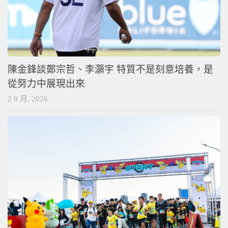
陳金鋒談鄭宗哲、李灝宇 特質不是刻意培養，是
從努力中展現出來
2 8 月, 2026