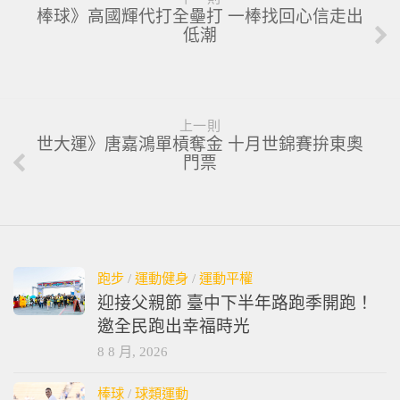
棒球》高國輝代打全壘打 一棒找回心信走出
低潮
上一則
世大運》唐嘉鴻單槓奪金 十月世錦賽拚東奧
門票
跑步
/
運動健身
/
運動平權
迎接父親節 臺中下半年路跑季開跑！
邀全民跑出幸福時光
8 8 月, 2026
棒球
/
球類運動