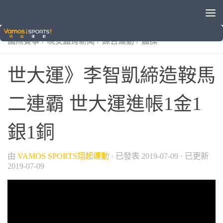
/
/
/
2019拿坡里世大運
VAMOS自製節目
世界大學運動會
/
/
/
國際賽事
晚安體育新聞
綜合運動
體操
世大運》李智凱締造鞍馬
二連霸 世大運進帳1金1
銀1銅
由
VAMOS SPORTS翊起運動
· 已發表
2019-07-09
· 已更新
2019-07-09