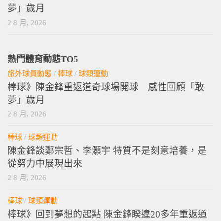
夢」歲月
2 8 月, 2026
熱門體育動態TO5
旅外球員動態
/
棒球
/
球類運動
棒球》陳金鋒重返道奇球場開球 感性回顧「敢
夢」歲月
2 8 月, 2026
棒球
/
球類運動
陳金鋒談鄭宗哲、李灝宇 特質不是刻意培養，是
從努力中展現出來
2 8 月, 2026
棒球
/
球類運動
棒球》回到夢想的起點 陳金鋒睽違20多年重返道