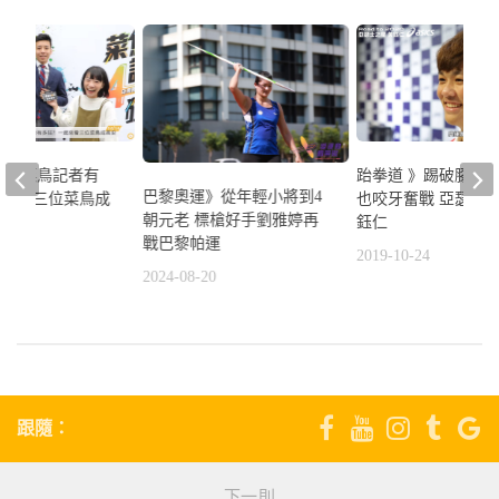
裡》菜鳥記者有
跆拳道 》踢破膝蓋
巴黎奧運》從年輕小將到4
起來看三位菜鳥成
也咬牙奮戰 亞瑟士
朝元老 標槍好手劉雅婷再
鈺仁
戰巴黎帕運
6
2019-10-24
2024-08-20
跟隨：
下一則