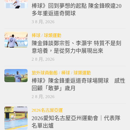
棒球》回到夢想的起點 陳金鋒睽違20
多年重返道奇開球
3 8 月, 2026
棒球
/
球類運動
陳金鋒談鄭宗哲、李灝宇 特質不是刻
意培養，是從努力中展現出來
2 8 月, 2026
旅外球員動態
/
棒球
/
球類運動
棒球》陳金鋒重返道奇球場開球 感性
回顧「敢夢」歲月
2 8 月, 2026
2026名古屋亞運
2026愛知名古屋亞州運動會｜代表隊
名單出爐