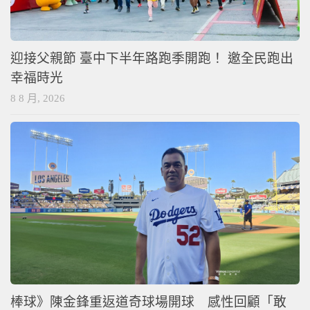
迎接父親節 臺中下半年路跑季開跑！ 邀全民跑出
幸福時光
8 8 月, 2026
棒球》陳金鋒重返道奇球場開球 感性回顧「敢