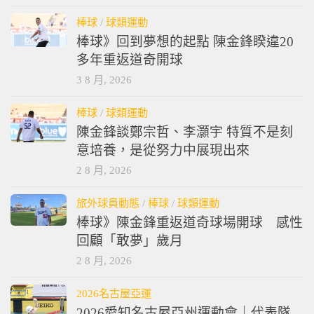
棒球
/
球類運動
棒球》回到夢想的起點 陳金鋒睽違20
多年重返道奇開球
3 8 月, 2026
棒球
/
球類運動
陳金鋒談鄭宗哲、李灝宇 特質不是刻
意培養，是從努力中展現出來
2 8 月, 2026
旅外球員動態
/
棒球
/
球類運動
棒球》陳金鋒重返道奇球場開球 感性
回顧「敢夢」歲月
2 8 月, 2026
2026名古屋亞運
2026愛知名古屋亞州運動會｜代表隊