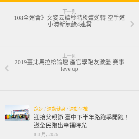
下一則
108全運會》文姿云讀秒階段遭逆轉 空手道
小清新無緣4連霸
上一則
2019臺北馬拉松論壇 產官學跑友激盪 賽事
leve up
跑步
/
運動健身
/
運動平權
迎接父親節 臺中下半年路跑季開跑！
邀全民跑出幸福時光
8 8 月, 2026