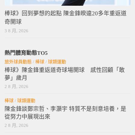
棒球》回到夢想的起點 陳金鋒睽違20多年重返道
奇開球
3 8 月, 2026
熱門體育動態TO5
旅外球員動態
/
棒球
/
球類運動
棒球》陳金鋒重返道奇球場開球 感性回顧「敢
夢」歲月
2 8 月, 2026
棒球
/
球類運動
陳金鋒談鄭宗哲、李灝宇 特質不是刻意培養，是
從努力中展現出來
2 8 月, 2026