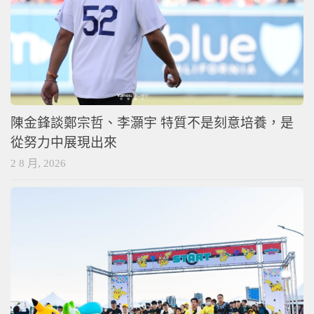
陳金鋒談鄭宗哲、李灝宇 特質不是刻意培養，是
從努力中展現出來
2 8 月, 2026