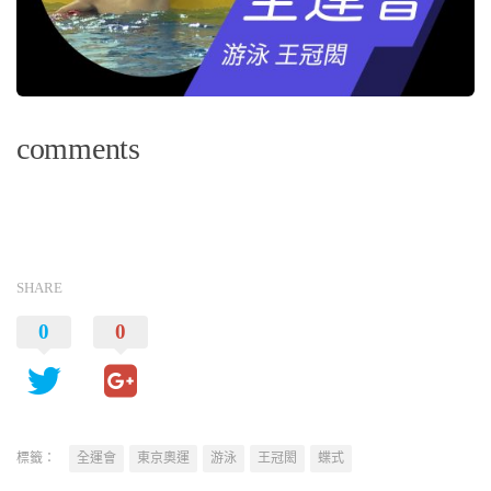
comments
SHARE
0
0
標籤：
全運會
東京奧運
游泳
王冠閎
蝶式