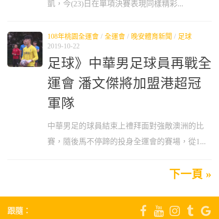
凱，今(23)日在單項決賽表現同樣精彩...
108年桃園全運會
/
全運會
/
晚安體育新聞
/
足球
2019-10-22
足球》中華男足球員再戰全
運會 潘文傑將加盟港超冠
軍隊
中華男足的球員結束上禮拜面對強敵澳洲的比
賽，隨後馬不停蹄的投身全運會的賽場，從1...
下一頁 »
跟隨：