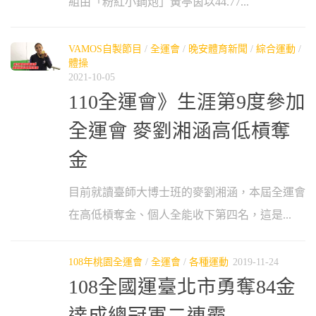
組由「粉紅小鋼炮」黃亭茵以44.77...
VAMOS自製節目
/
全運會
/
晚安體育新聞
/
綜合運動
/
體操
2021-10-05
110全運會》生涯第9度參加
全運會 麥劉湘涵高低槓奪
金
目前就讀臺師大博士班的麥劉湘涵，本屆全運會
在高低槓奪金、個人全能收下第四名，這是...
108年桃園全運會
/
全運會
/
各種運動
2019-11-24
108全國運臺北市勇奪84金
達成總冠軍二連霸