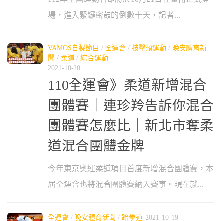
場，進入緊鑼密鼓的倒數十天，記者...
VAMOS自製節目
/
全運會
/
技擊類運動
/
晚安體育新
聞
/
柔道
/
綜合運動
2021-10-20
110全運會》柔道新增混合
團體賽｜連珍羚告訴你混合
團體賽怎麼比｜新北市奪柔
道混合團體金牌
今年東京奧運柔道項目首度新增混合團體賽，本
屆全運會也將混合團體賽納入賽事。現在就...
全運會
/
晚安體育新聞
/
跆拳道
2021-10-19