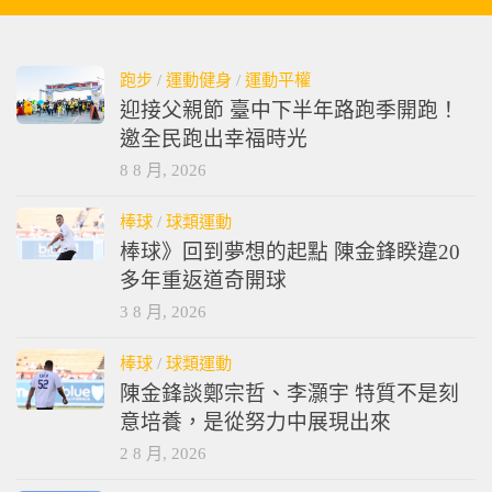
跑步
/
運動健身
/
運動平權
迎接父親節 臺中下半年路跑季開跑！
邀全民跑出幸福時光
8 8 月, 2026
棒球
/
球類運動
棒球》回到夢想的起點 陳金鋒睽違20
多年重返道奇開球
3 8 月, 2026
棒球
/
球類運動
陳金鋒談鄭宗哲、李灝宇 特質不是刻
意培養，是從努力中展現出來
2 8 月, 2026