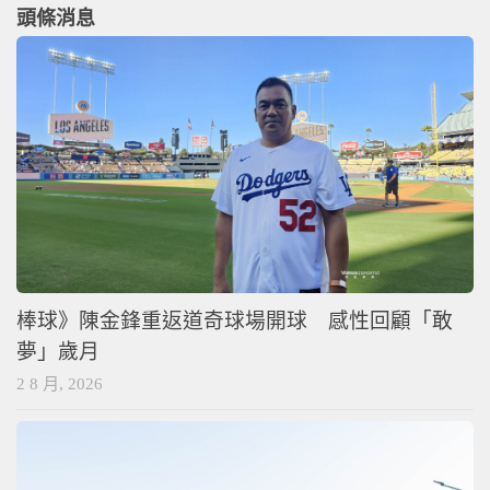
頭條消息
棒球》陳金鋒重返道奇球場開球 感性回顧「敢
夢」歲月
2 8 月, 2026