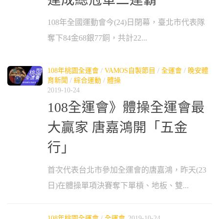
108年全國運動會今(24)日閉幕，臺北市代表隊
奪下84金68銀77銅，共計22...
108年桃園全運會
/
VAMOS自製節目
/
全運會
/
晚安體
育新聞
/
綜合運動
/
體操
2019-10-24
108全運會》體操全運會最
大贏家 唐嘉鴻開「五金
行」
首次代表台北市參加全運會的唐嘉鴻，昨天(23
日)在體操單項決賽奪下單槓、地板、雙...
108年桃園全運會
/
全運會
2019-10-24