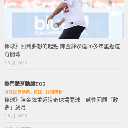
棒球》回到夢想的起點 陳金鋒睽違20多年重返道
奇開球
3 8 月, 2026
熱門體育動態TO5
旅外球員動態
/
棒球
/
球類運動
棒球》陳金鋒重返道奇球場開球 感性回顧「敢
夢」歲月
2 8 月, 2026