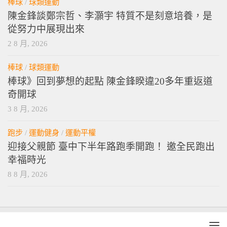
棒球
/
球類運動
陳金鋒談鄭宗哲、李灝宇 特質不是刻意培養，是
從努力中展現出來
2 8 月, 2026
棒球
/
球類運動
棒球》回到夢想的起點 陳金鋒睽違20多年重返道
奇開球
3 8 月, 2026
跑步
/
運動健身
/
運動平權
迎接父親節 臺中下半年路跑季開跑！ 邀全民跑出
幸福時光
8 8 月, 2026