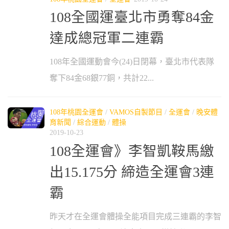
108全國運臺北市勇奪84金
達成總冠軍二連霸
108年全國運動會今(24)日閉幕，臺北市代表隊
奪下84金68銀77銅，共計22...
108年桃園全運會
/
VAMOS自製節目
/
全運會
/
晚安體
育新聞
/
綜合運動
/
體操
2019-10-23
108全運會》李智凱鞍馬繳
出15.175分 締造全運會3連
霸
昨天才在全運會體操全能項目完成三連霸的李智