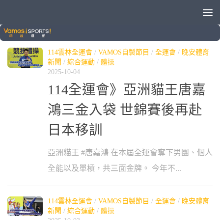
分類：
全運會
114雲林全運會
/
VAMOS自製節目
/
全運會
/
晚安體育
新聞
/
綜合運動
/
體操
2025-10-04
114全運會》亞洲貓王唐嘉
鴻三金入袋 世錦賽後再赴
日本移訓
亞洲貓王 #唐嘉鴻 在本屆全運會奪下男團、個人
全能以及單槓，共三面金牌。 今年不...
114雲林全運會
/
VAMOS自製節目
/
全運會
/
晚安體育
新聞
/
綜合運動
/
體操