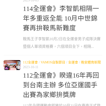
2025-10-03
114全運會》李智凱相隔一
年多重返全能 10月中世錦
賽再拚鞍馬新難度
鞍馬王子李智凱10月2日在全運會男子成隊決賽
暨個人單項資格賽，六個項目全下，相隔...
112全運會
/
VAMOS自製節目
/
全運會
/
晚安體育新聞
2023-10-11
112全運會》睽違16年再回
到台南主辦 多位亞運國手
出賽為家鄉拚獎牌
112年全國運動會即將於10月21日在臺南正式登