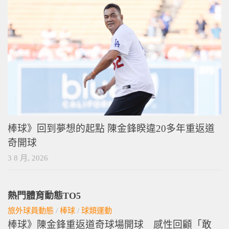
棒球》回到夢想的起點 陳金鋒睽違20多年重返道
奇開球
3 8 月, 2026
熱門體育動態TO5
旅外球員動態
/
棒球
/
球類運動
棒球》陳金鋒重返道奇球場開球 感性回顧「敢