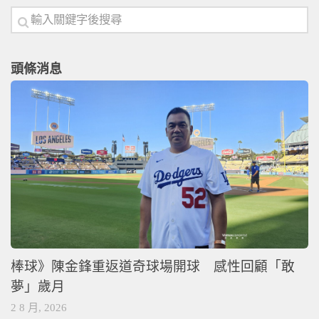
頭條消息
棒球》陳金鋒重返道奇球場開球 感性回顧「敢
夢」歲月
2 8 月, 2026