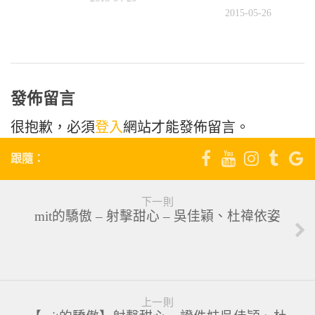
0
2015-05-26
發佈留言
很抱歉，必須
登入
網站才能發佈留言。
跟隨：
下一則
mit的驕傲 – 射擊甜心 – 吳佳穎、杜禕依姿
上一則