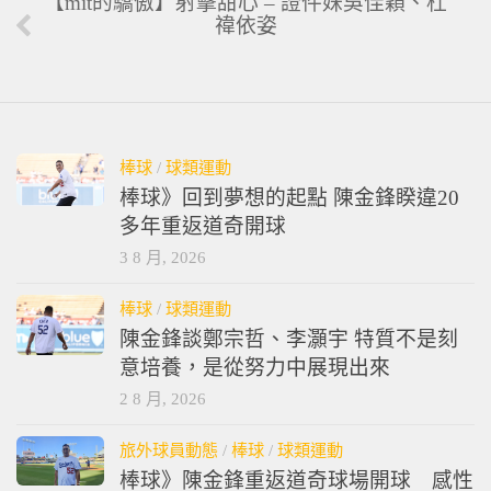
【mit的驕傲】射擊甜心 – 證件妹吳佳穎、杜
禕依姿
棒球
/
球類運動
棒球》回到夢想的起點 陳金鋒睽違20
多年重返道奇開球
3 8 月, 2026
棒球
/
球類運動
陳金鋒談鄭宗哲、李灝宇 特質不是刻
意培養，是從努力中展現出來
2 8 月, 2026
旅外球員動態
/
棒球
/
球類運動
棒球》陳金鋒重返道奇球場開球 感性