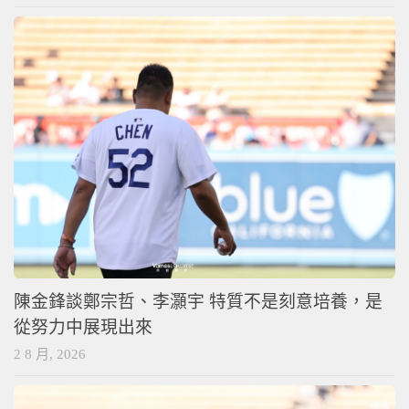
陳金鋒談鄭宗哲、李灝宇 特質不是刻意培養，是
從努力中展現出來
2 8 月, 2026