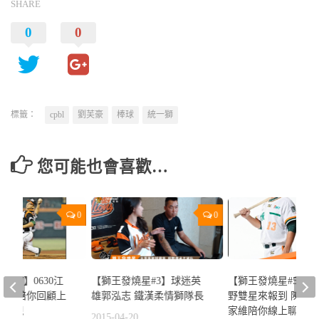
SHARE
0
0
標籤：
cpbl
劉芙豪
棒球
統一獅
您可能也會喜歡…
0
0
星#7】0630江
【獅王發燒星#3】球迷英
【獅王發燒星#5】05
其緯 陪你回顧上
雄郭泓志 鐵漢柔情獅隊長
野雙星來報到 陳鏞
獅表現
家維陪你線上聊
2015-04-20