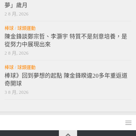
夢」歲月
2 8 月, 2026
棒球
/
球類運動
陳金鋒談鄭宗哲、李灝宇 特質不是刻意培養，是
從努力中展現出來
2 8 月, 2026
棒球
/
球類運動
棒球》回到夢想的起點 陳金鋒睽違20多年重返道
奇開球
3 8 月, 2026