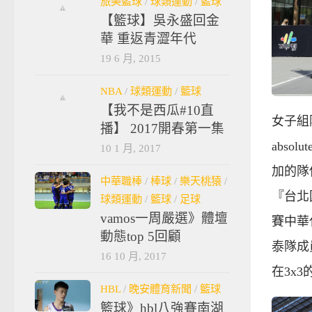
旅美籃球
/
球類運動
/
籃球
【籃球】吳永盛回金
華 重返青澀年代
19 6 月, 2015
NBA
/
球類運動
/
籃球
【我不是西瓜#10直
女子組
播】 2017開春第一集
abso
10 1 月, 2017
加的隊
中華職棒
/
棒球
/
樂天桃猿
/
『台北
球類運動
/
籃球
/
足球
vamos一周嚴選》體壇
賽中華
動態top 5回顧
泰隊成
16 10 月, 2017
在3x
HBL
/
晚安體育新聞
/
籃球
籃球》hbl八強賽南湖