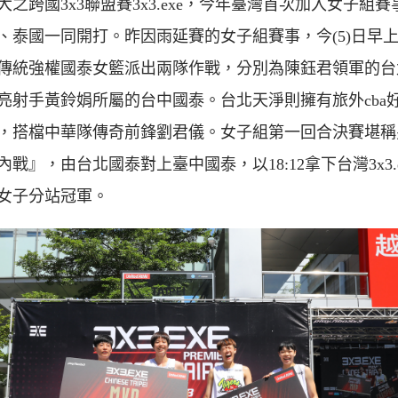
大之跨國3x3聯盟賽3x3.exe，今年臺灣首次加入女子組賽
、泰國一同開打。昨因雨延賽的女子組賽事，今(5)日早
傳統強權國泰女籃派出兩隊作戰，分別為陳鈺君領軍的台
亮射手黃鈴娟所屬的台中國泰。台北天淨則擁有旅外cba
，搭檔中華隊傳奇前鋒劉君儀。女子組第一回合決賽堪稱
內戰』，由台北國泰對上臺中國泰，以18:12拿下台灣3x3.e
女子分站冠軍。