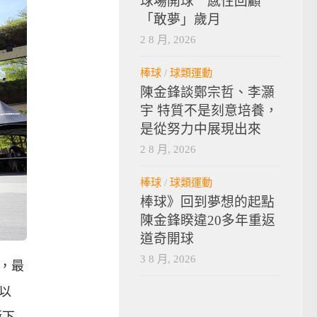
球場開球 感性回顧
「敢夢」歲月
2 8 月, 2026
棒球
/
球類運動
陳金鋒談鄭宗哲、李灝
宇 特質不是刻意培養，
是從努力中展現出來
2 8 月, 2026
棒球
/
球類運動
棒球》回到夢想的起點
陳金鋒睽違20多年重返
道奇開球
3 8 月, 2026
，最
以