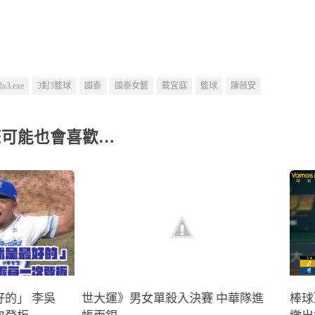
3x3.exe
3對3籃球
國泰
國泰女籃
戴宜庭
籃球
陳薇安
您可能也會喜歡…
的」 李吳
世大運》男女單殺入決賽 中華隊進
棒球