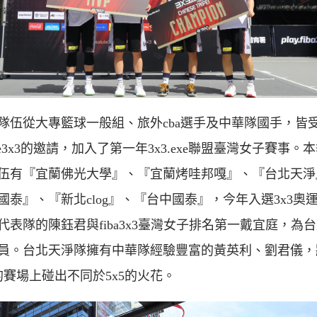
隊伍從大專籃球一般組、旅外cba選手及中華隊國手，皆
lute3x3的邀請，加入了第一年3x3.exe聯盟臺灣女子賽事。
伍有『宜蘭佛光大學』、『宜蘭烤哇邦嘎』、『台北天淨
國泰』、『新北clog』、『台中國泰』，今年入選3x3奧
代表隊的陳鈺君與fiba3x3臺灣女子排名第一戴宜庭，為
員。台北天淨隊擁有中華隊經驗豐富的黃英利、劉君儀，
3的賽場上碰出不同於5x5的火花。