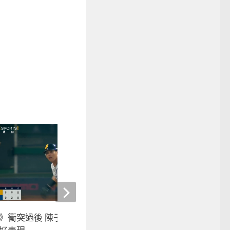
》衝突過後 陳子豪倪福德場上
棒球》「林桑」林威助的