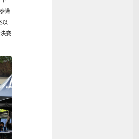
漸下
泰進
終以
安決賽