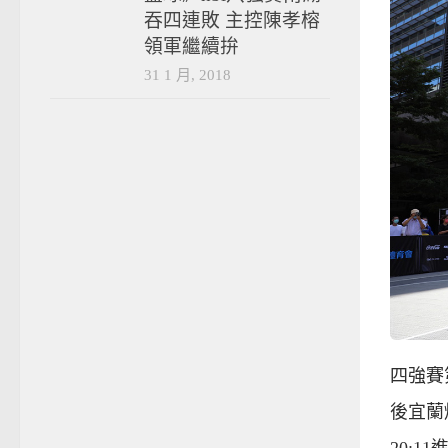
吞四連敗 主控陳孝榕
領軍繼續拚
31 1 月, 2018
四強賽
後宜蘭