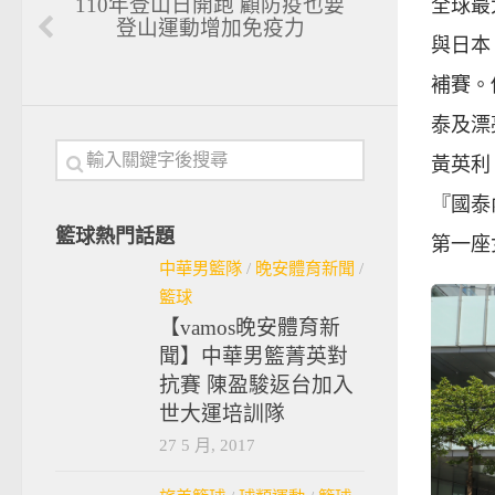
110年登山日開跑 顧防疫也要
全球最
登山運動增加免疫力
與日本
補賽。
泰及漂
黃英利
『國泰
籃球熱門話題
第一座
中華男籃隊
/
晚安體育新聞
/
籃球
【vamos晚安體育新
聞】中華男籃菁英對
抗賽 陳盈駿返台加入
世大運培訓隊
27 5 月, 2017