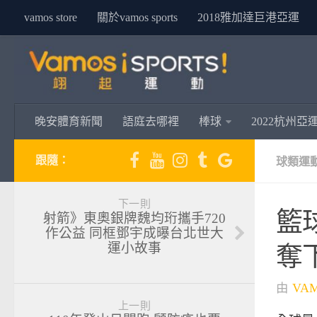
vamos store
關於vamos sports
2018雅加達巨港亞運
晚安體育新聞
語庭去哪裡
棒球
2022杭州亞
跟隨：
球類運
下一則
籃
射箭》東奧銀牌魏均珩攜手720
作公益 同框鄧宇成曝台北世大
運小故事
奪
由
VA
上一則