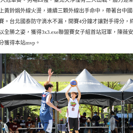
11進入冠軍賽。另場四強，臺北天浄僅有三人出戰，體力逐
上黃鈴娟外線火燙，連續三顆外線出手命中，帶著台中國
賽。台北國泰防守滴水不漏，開賽4分鐘才讓對手得分，
12以全勝之姿，獲得3x3.exe聯盟賽女子組首站冠軍，陳薇
分獲得本站mvp。