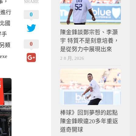
事，
SHARE
上進行
0
北國
陳金鋒談鄭宗哲、李灝
好手
宇 特質不是刻意培養，
0
另類
是從努力中展現出來
xe
2 8 月, 2026
棒球》回到夢想的起點
陳金鋒睽違20多年重返
道奇開球