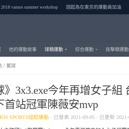
2018 vamos summer workshop
翊起為在東京的運動員加油
運
他的運動故事
球類運動
綜合運動
技擊類運動
/
動
籃球
球》3x3.exe今年再增女子組
下首站冠軍陳薇安mvp
MOS SPORTS翊起運動
· 已發表
2021-09-05
· 已更新
2021-