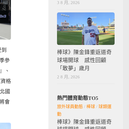
3 8 月, 2026
受到
棒球》陳金鋒重返道奇
球場開球 感性回顧
本季參
「敢夢」歲月
』、
2 8 月, 2026
運資格
台北國
熱門體育動態TO5
將會
旅外球員動態
/
棒球
/
球類運
動
棒球》陳金鋒重返道奇