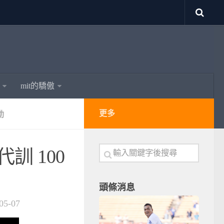
mit的驕傲
更多
動
訓 100
頭條消息
05-07