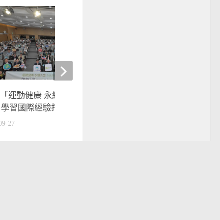
【vamos晚安體育新聞
庭謙 回台分享近況
2017-05-25
24「運動健康 永續人生」國際研
 學習國際經驗打造健康台灣
09-27
運動
技擊類運動
mit的驕傲