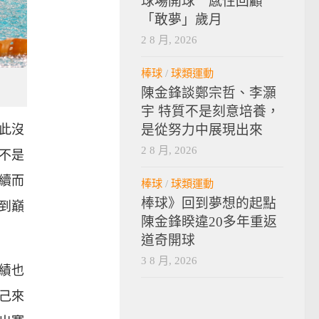
球場開球 感性回顧
「敢夢」歲月
2 8 月, 2026
棒球
/
球類運動
陳金鋒談鄭宗哲、李灝
宇 特質不是刻意培養，
是從努力中展現出來
此沒
2 8 月, 2026
不是
續而
棒球
/
球類運動
棒球》回到夢想的起點
到巔
陳金鋒睽違20多年重返
道奇開球
3 8 月, 2026
績也
己來