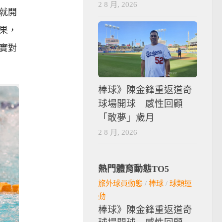
2 8 月, 2026
就開
果，
實對
棒球》陳金鋒重返道奇
球場開球 感性回顧
「敢夢」歲月
2 8 月, 2026
熱門體育動態TO5
旅外球員動態
/
棒球
/
球類運
動
棒球》陳金鋒重返道奇