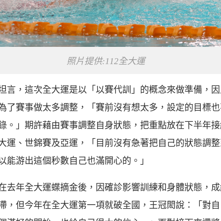
照片提供:112全大運
坦言，這次全大運是以「以賽代訓」的概念來做準備，因
為了賽事做太多調整，「賽前沒有想太多，設定的目標也
錄。」期許藉由賽事調整自身狀態，把重點放在下半年接
大運、世錦賽及亞運，「目前沒有急著把自己的狀態調整
以能游出這個秒數自己也滿開心的。」
在去年全大運
蝶摘金後，因確診影響訓練和身體狀態，成
滯，但今年在全大運第一項就破全國，王冠閎說：「對自