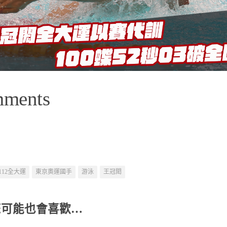
mments
112全大運
東京奧運國手
游泳
王冠閎
您可能也會喜歡…