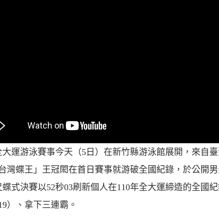
年全大運游泳賽事今天（5日）在新竹縣游泳館展開，來自
台灣蝶王」王冠閎在首日賽事就游破全國紀錄，於公開男
公尺蝶式決賽以52秒03刷新個人在110年全大運締造的全國
秒19）、拿下三連霸。