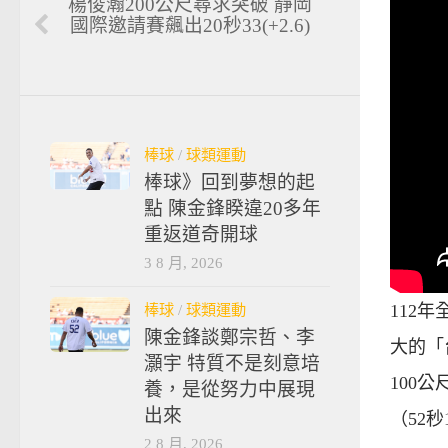
楊俊瀚200公尺尋求突破 靜岡
國際邀請賽飆出20秒33(+2.6)
棒球
/
球類運動
棒球》回到夢想的起
點 陳金鋒睽違20多年
重返道奇開球
3 8 月, 2026
棒球
/
球類運動
112
陳金鋒談鄭宗哲、李
大的「
灝宇 特質不是刻意培
100
養，是從努力中展現
出來
（52
2 8 月, 2026