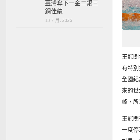
臺灣奪下一金二銀三
銅佳績
13 7 月, 2026
王冠閎
有特別
全國紀
來的世
峰，所
100
王冠閎
一度停