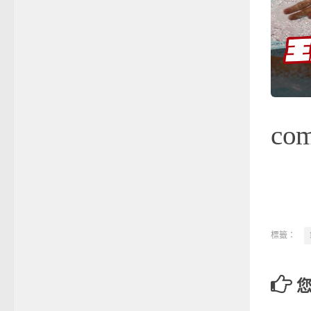
co
標籤：