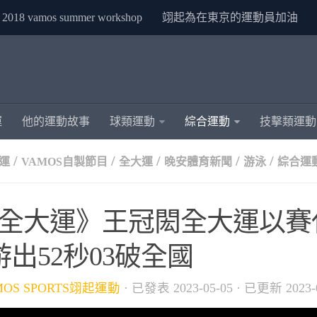
2018 vamos summer workshop
翊起為在東京的運動員加油
運
他的運動故事
球類運動
綜合運動
技擊類運動
/
/
/
/
/
大運
VAMOS自製節目
全大運
晚安體育新聞
游泳
綜合運
12全大運》王冠閎全大運以賽代
游出52秒03破全國
MOS SPORTS翊起運動
· 已發表
2023-05-05
· 已更新
2023-