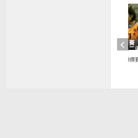
排球》亞瑟士排球錦標賽
組二連霸
2018-07-19
晚安體育新聞
語庭去哪裡
棒球