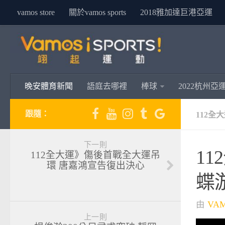
vamos store
關於vamos sports
2018雅加達巨港亞運
晚安體育新聞
語庭去哪裡
棒球
2022杭州亞
跟隨：
112全
下一則
1
112全大運》傷後首戰全大運吊
環 唐嘉鴻宣告復出決心
蝶
由
VA
上一則