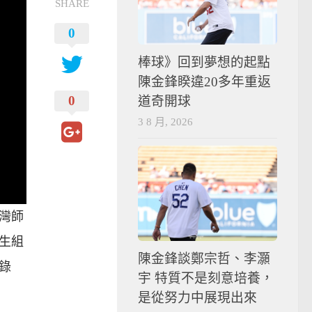
SHARE
0
棒球》回到夢想的起點
陳金鋒睽違20多年重返
0
道奇開球
3 8 月, 2026
臺灣師
生組
陳金鋒談鄭宗哲、李灝
紀錄
宇 特質不是刻意培養，
是從努力中展現出來