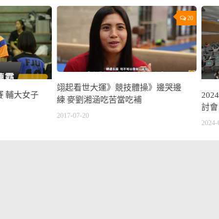
20
翊起看世大運》競技體操》邊哭邊
 輔大女子
20
練 麥劉湘涵吃苦當吃補
討會
2017-07-20
2024-
2022杭州亞運
他的運動故事
球類運動
綜合