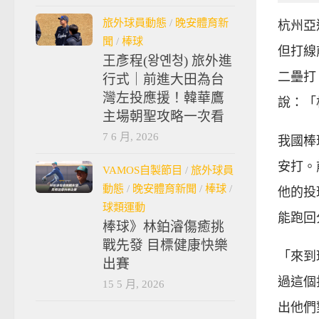
旅外球員動態
/
晚安體育新
杭州亞
聞
/
棒球
但打線
王彥程(왕옌청) 旅外進
二壘打
行式｜前進大田為台
灣左投應援！韓華鷹
說：「
主場朝聖攻略一次看
7 6 月, 2026
我國棒
安打。
VAMOS自製節目
/
旅外球員
動態
/
晚安體育新聞
/
棒球
/
他的投
球類運動
能跑回
棒球》林鉑濬傷癒挑
戰先發 目標健康快樂
「來到
出賽
過這個
15 5 月, 2026
出他們