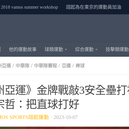
2018 vamos summer workshop
翊起為在東京的運動員加油
運
他的運動故事
球類運動
綜合運動
技擊類運動
/
/
/
/
杭州亞運
中華隊
中華隊賽程
亞運
棒球
州亞運》金牌戰敲3安全壘打
宗哲：把直球打好
MOS SPORTS翊起運動
·
2023-10-07