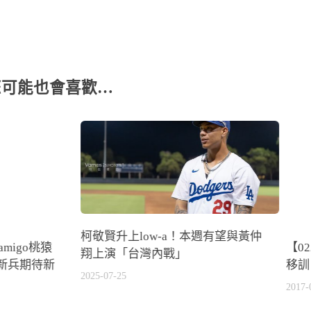
您可能也會喜歡…
柯敬賢升上low-a！本週有望與黃仲
migo桃猿
【0
翔上演「台灣內戰」
新兵期待新
移訓
2025-07-25
2017-