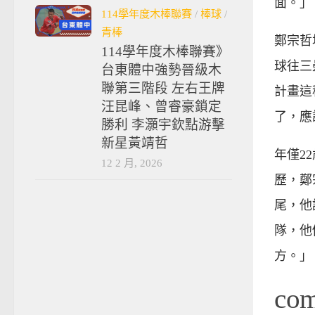
面。」
114學年度木棒聯賽
/
棒球
/
青棒
鄭宗哲
114學年度木棒聯賽》
球往三
台東體中強勢晉級木
聯第三階段 左右王牌
計畫這
汪昆峰、曾睿豪鎖定
了，應
勝利 李灝宇欽點游擊
新星黃靖哲
年僅2
12 2 月, 2026
歷，鄭
尾，他
隊，他
方。」
co