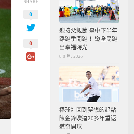
SHARE
0
迎接父親節 臺中下半年
路跑季開跑！ 邀全民跑
0
出幸福時光
8 8 月, 2026
棒球》回到夢想的起點
陳金鋒睽違20多年重返
道奇開球