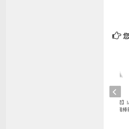
【0114晚安體育新聞】la
第一階段春訓開跑 職棒
球季
2017-01-14