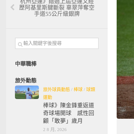
杭州亞運》錯過上屆亞運又經
歷阿基里斯腱斷裂 辜翠萍奪空
手道55公斤級銀牌
中華職棒
旅外動態
旅外球員動態
/
棒球
/
球類
運動
棒球》陳金鋒重返道
奇球場開球 感性回
顧「敢夢」歲月
2 8 月, 2026