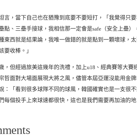
坦言，當下自己也在猶豫到底要不要短打，「我覺得只要
壘點、三壘手接球，我相信那一定會是safe（安全上壘）
種東西就是結果論，我唯一做錯的就是點到一顆壞球，太
該要收棒。」
2歲，但經過旅美這幾年的洗禮，加上u18、經典賽等大賽
宗哲面對大場面展現大將之風，儘管本屆亞運沒能用金牌
說：「看到很多球隊不同的球風，韓國確實也是一支很不
們每個投手上來球速都很快，這也是我們需要再加油的地
mments