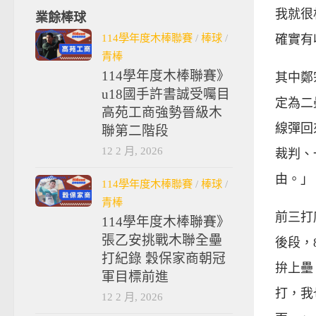
我就很
業餘棒球
114學年度木棒聯賽
/
棒球
/
確實有
青棒
114學年度木棒聯賽》
其中鄭
u18國手許書誠受囑目
定為二
高苑工商強勢晉級木
線彈回
聯第二階段
12 2 月, 2026
裁判、
由。」
114學年度木棒聯賽
/
棒球
/
青棒
前三打
114學年度木棒聯賽》
張乙安挑戰木聯全壘
後段，
打紀錄 穀保家商朝冠
拚上壘
軍目標前進
打，我
12 2 月, 2026