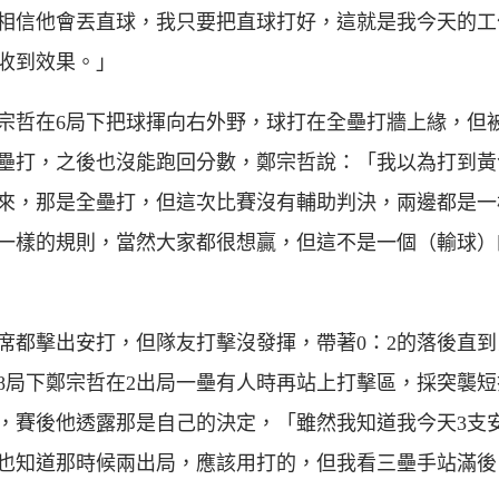
相信他會丟直球，我只要把直球打好，這就是我今天的工
收到效果。」
宗哲在6局下把球揮向右外野，球打在全壘打牆上緣，但
壘打，之後也沒能跑回分數，鄭宗哲說：「我以為打到黃
來，那是全壘打，但這次比賽沒有輔助判決，兩邊都是一
一樣的規則，當然大家都很想贏，但這不是一個（輸球）
席都擊出安打，但隊友打擊沒發揮，帶著0：2的落後直到
8局下鄭宗哲在2出局一壘有人時再站上打擊區，採突襲短
，賽後他透露那是自己的決定，「雖然我知道我今天3支
也知道那時候兩出局，應該用打的，但我看三壘手站滿後