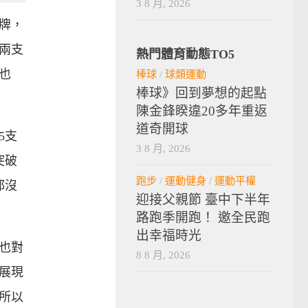
3 8 月, 2026
牌，
兩支
熱門體育動態TO5
也
棒球
/
球類運動
棒球》回到夢想的起點
陳金鋒睽違20多年重返
道奇開球
5支
3 8 月, 2026
突破
跑步
/
運動健身
/
運動平權
都沒
迎接父親節 臺中下半年
路跑季開跑！ 邀全民跑
出幸福時光
也對
8 8 月, 2026
展現
所以