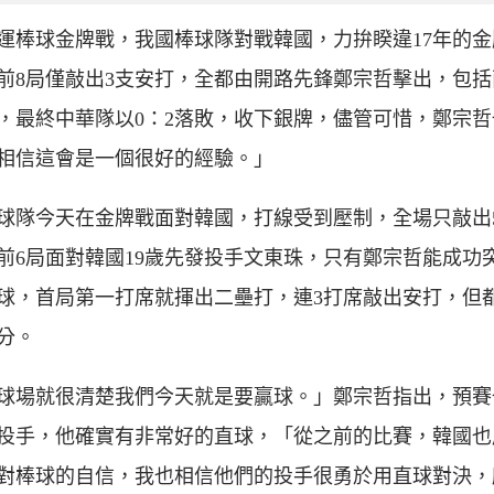
運棒球金牌戰，我國棒球隊對戰韓國，力拚睽違17年的金
前8局僅敲出3支安打，全都由開路先鋒鄭宗哲擊出，包括
，最終中華隊以0：2落敗，收下銀牌，儘管可惜，鄭宗哲
相信這會是一個很好的經驗。」
球隊今天在金牌戰面對韓國，打線受到壓制，全場只敲出
前6局面對韓國19歲先發投手文東珠，只有鄭宗哲能成功
球，首局第一打席就揮出二壘打，連3打席敲出安打，但
分。
球場就很清楚我們今天就是要贏球。」鄭宗哲指出，預賽
投手，他確實有非常好的直球，「從之前的比賽，韓國也
對棒球的自信，我也相信他們的投手很勇於用直球對決，