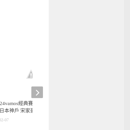
224vamos經典賽快報】中華隊
棒球》混血強打柯敬賢加
日本神戶 宋家豪歸隊全員到齊
標四年登上大聯盟
02-07
2024-06-17