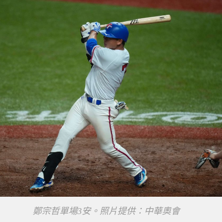
鄭宗哲單場3安。照片提供：中華奧會