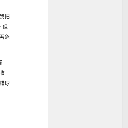
我把
，但
著急
經
收
錯球