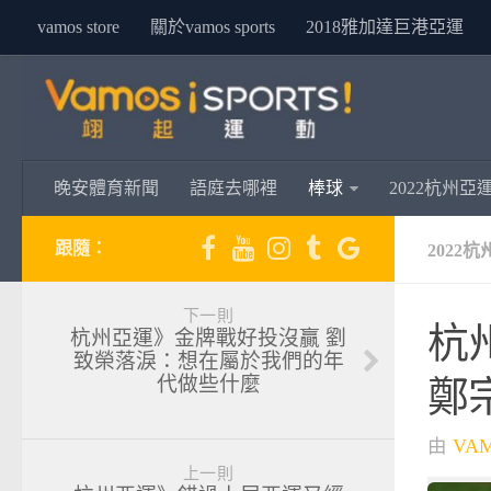
vamos store
關於vamos sports
2018雅加達巨港亞運
晚安體育新聞
語庭去哪裡
棒球
2022杭州亞
跟隨：
2022
下一則
杭
杭州亞運》金牌戰好投沒贏 劉
致榮落淚：想在屬於我們的年
代做些什麼
鄭
由
VA
上一則