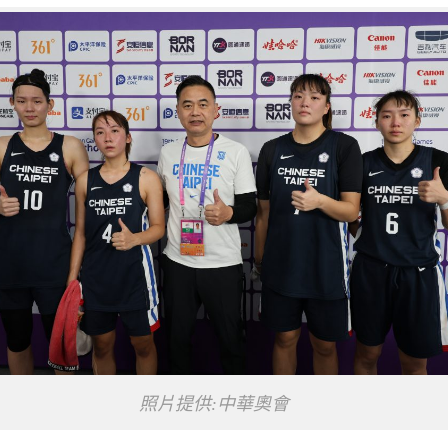
照片提供:中華奧會