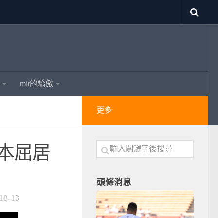
mit的驕傲
更多
日本屈居
頭條消息
10-13