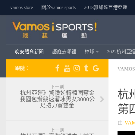
vamos store
關於vamos sports
2018雅加達巨港亞運
晚安體育新聞
語庭去哪裡
棒球
2022杭州亞
跟隨：
VAMO
下一則
杭
杭州亞運》驚險逆轉韓國奪金
我國包辦競速溜冰男女3000公
尺接力賽雙金
第
由
VA
上一則