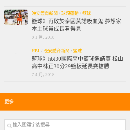
晚安體育新聞
/
球類運動
/
籃球
籃球》再敗於泰國莫諾吸血鬼 夢想家
本土球員成長看得見
8 1 月, 2018
HBL
/
晚安體育新聞
/
籃球
籃球》hbl30國際高中籃球邀請賽 松山
高中林正30分29籃板延長賽搶勝
7 4 月, 2018
更多