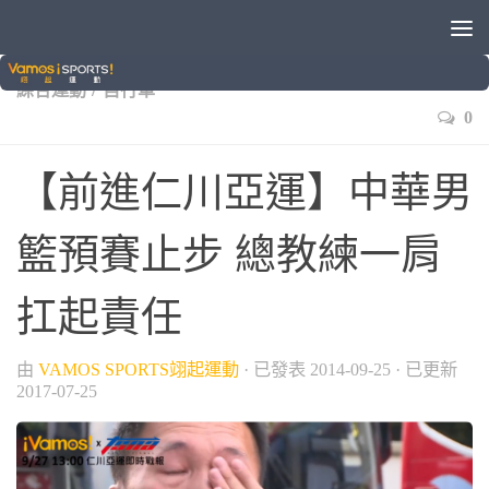
/
/
/
/
/
/
中華男籃隊
亞運
國際賽事
球類運動
田徑
籃球
/
綜合運動
自行車
0
【前進仁川亞運】中華男
籃預賽止步 總教練一肩
扛起責任
由
VAMOS SPORTS翊起運動
· 已發表
2014-09-25
· 已更新
2017-07-25