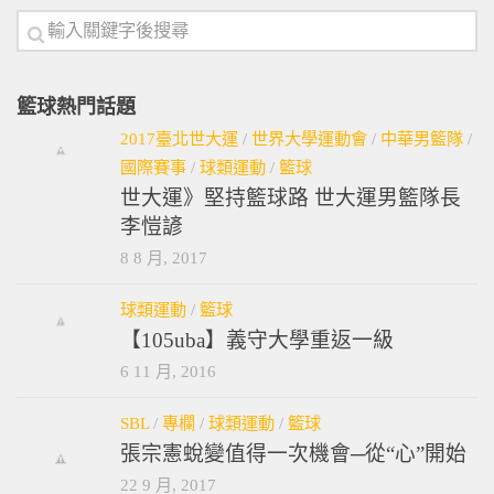
籃球熱門話題
2017臺北世大運
/
世界大學運動會
/
中華男籃隊
/
國際賽事
/
球類運動
/
籃球
世大運》堅持籃球路 世大運男籃隊長
李愷諺
8 8 月, 2017
球類運動
/
籃球
【105uba】義守大學重返一級
6 11 月, 2016
SBL
/
專欄
/
球類運動
/
籃球
張宗憲蛻變值得一次機會─從“心”開始
22 9 月, 2017