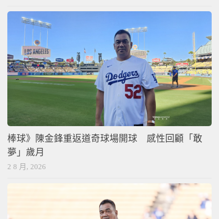
棒球》陳金鋒重返道奇球場開球 感性回顧「敢
夢」歲月
2 8 月, 2026