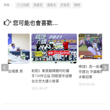
標籤：
仁川亞運
張嘉哲
蕭美玉
許晉哲
陳傑
您可能也會喜歡…
棒球》高一吳秉恩、
射箭》東奧銀牌魏均珩攜
協制定出場費 男
宇建功 平鎮奪隊史
手720作公益 同框鄧宇成曝
木聯冠軍
台北世大運小故事
1
2019-03-06
2021-09-07