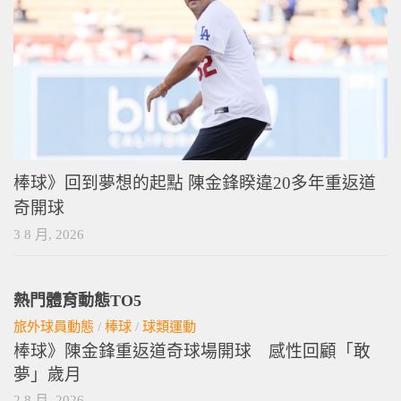
棒球》回到夢想的起點 陳金鋒睽違20多年重返道
奇開球
3 8 月, 2026
熱門體育動態TO5
旅外球員動態
/
棒球
/
球類運動
棒球》陳金鋒重返道奇球場開球 感性回顧「敢
夢」歲月
2 8 月, 2026