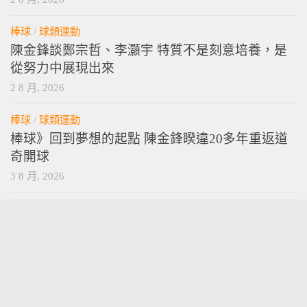
棒球
/
球類運動
陳金鋒談鄭宗哲、李灝宇 特質不是刻意培養，是
從努力中展現出來
2 8 月, 2026
棒球
/
球類運動
棒球》回到夢想的起點 陳金鋒睽違20多年重返道
奇開球
3 8 月, 2026
vamossports © 2026. 版權所有。