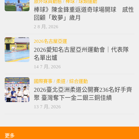
旅外球員動態
/
棒球
/
球類運動
棒球》陳金鋒重返道奇球場開球 感性
回顧「敢夢」歲月
2 8 月, 2026
2026名古屋亞運
2026愛知名古屋亞州運動會｜代表隊
名單出爐
14 7 月, 2026
國際賽事
/
柔道
/
綜合運動
2026臺北亞洲柔道公開賽236名好手齊
聚 臺灣奪下一金二銀三銅佳績
13 7 月, 2026
更多