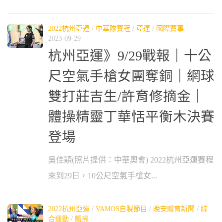
2022杭州亞運
/
中華隊賽程
/
亞運
/
國際賽事
2023-09-29
杭州亞運》9/29戰報｜十公
尺空氣手槍女團奪銅｜網球
雙打莊吉生/許育修摘金｜
體操精靈丁華恬平衡木決賽
登場
吳佳穎(照片提供：中華奧會) 2022杭州亞運賽程
來到29日，10公尺空氣手槍女...
2022杭州亞運
/
VAMOS自製節目
/
晚安體育新聞
/
綜
合運動
/
體操