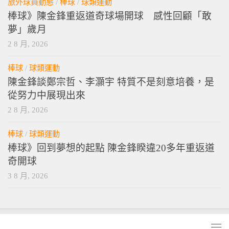
旅外球員動態
/
棒球
/
球類運動
棒球》陳金鋒重返道奇球場開球 感性回顧「敢
夢」歲月
2 8 月, 2026
棒球
/
球類運動
陳金鋒談鄭宗哲、李灝宇 特質不是刻意培養，是
從努力中展現出來
2 8 月, 2026
棒球
/
球類運動
棒球》回到夢想的起點 陳金鋒睽違20多年重返道
奇開球
3 8 月, 2026