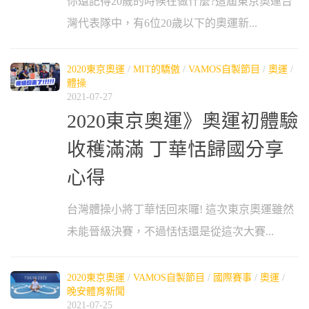
你還記得20歲的時候在做什麼?這屆東京奧運台
灣代表隊中，有6位20歲以下的奧運新...
2020東京奧運
/
MIT的驕傲
/
VAMOS自製節目
/
奧運
/
體操
2021-07-27
2020東京奧運》奧運初體驗
收穫滿滿 丁華恬歸國分享
心得
台灣體操小將丁華恬回來囉! 這次東京奧運雖然
未能晉級決賽，不過恬恬還是從這次大賽...
2020東京奧運
/
VAMOS自製節目
/
國際賽事
/
奧運
/
晚安體育新聞
2021-07-25