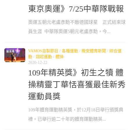
東京奧運》7/25中華隊戰報
奧運五朝元老盧彥勳不敵德國球星 正式結束球
員生涯 中華隊奧運5朝元老盧彥勳，今...
VAMOS自製節目
/
各種運動
/
晚安體育新聞
/
綜合運
動
/
翊起運動
/
體操
2020-12-22
109年精英獎》初生之犢 體
操精靈丁華恬喜獲最佳新秀
運動員獎
109年體育運動精英獎，於12月18日舉行頒獎典
禮。已舉行逾二十年的體育運動精英...