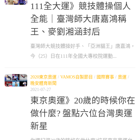
111全大運》競技體操個人
全能｜臺灣師大唐嘉鴻稱
王、麥劉湘涵封后
臺灣師大競技體操好手、「亞洲貓王」唐嘉鴻，
今（25）日在111年全國大專校院運動...
2020東京奧運
/
VAMOS自製節目
/
國際賽事
/
奧運
/
晚安體育新聞
2021-07-27
東京奧運》20歲的時候你在
做什麼? 盤點六位台灣奧運
新星