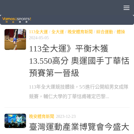
標籤：
丁華恬
113全大運
/
全大運
/
晚安體育新聞
/
綜合運動
/
體操
2024-05-05
113全大運》平衡木獲
13.550高分 奧運國手丁華恬
預賽第一晉級
113年全大運競技體操，5/5進行公開組男女成隊
競賽，輔仁大學的丁華恬甫確定巴黎...
晚安體育新聞
2023-12-23
臺灣運動產業博覽會今盛大