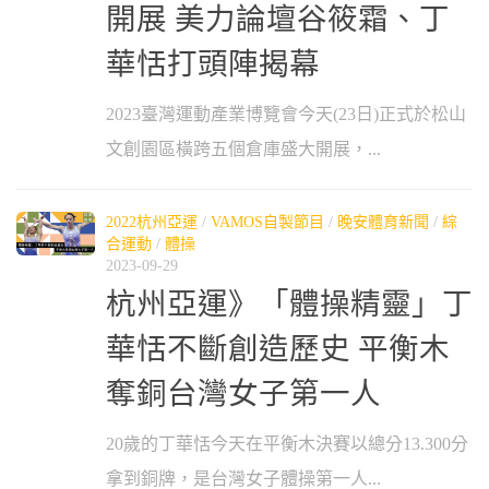
開展 美力論壇谷筱霜、丁
華恬打頭陣揭幕
2023臺灣運動產業博覽會今天(23日)正式於松山
文創園區橫跨五個倉庫盛大開展，...
2022杭州亞運
/
VAMOS自製節目
/
晚安體育新聞
/
綜
合運動
/
體操
2023-09-29
杭州亞運》「體操精靈」丁
華恬不斷創造歷史 平衡木
奪銅台灣女子第一人
20歲的丁華恬今天在平衡木決賽以總分13.300分
拿到銅牌，是台灣女子體操第一人...