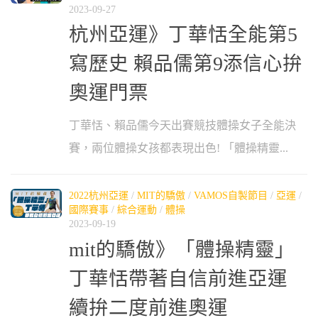
2023-09-27
杭州亞運》丁華恬全能第5
寫歷史 賴品儒第9添信心拚
奧運門票
丁華恬、賴品儒今天出賽競技體操女子全能決
賽，兩位體操女孩都表現出色! 「體操精靈...
2022杭州亞運
/
MIT的驕傲
/
VAMOS自製節目
/
亞運
/
國際賽事
/
綜合運動
/
體操
2023-09-19
mit的驕傲》「體操精靈」
丁華恬帶著自信前進亞運
續拚二度前進奧運