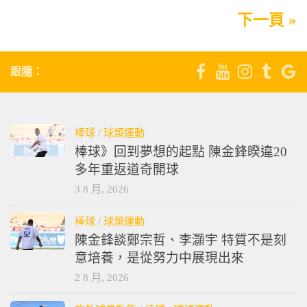
下一頁 »
跟隨：
棒球
/
球類運動
棒球》回到夢想的起點 陳金鋒睽違20
多年重返道奇開球
3 8 月, 2026
棒球
/
球類運動
陳金鋒談鄭宗哲、李灝宇 特質不是刻
意培養，是從努力中展現出來
2 8 月, 2026