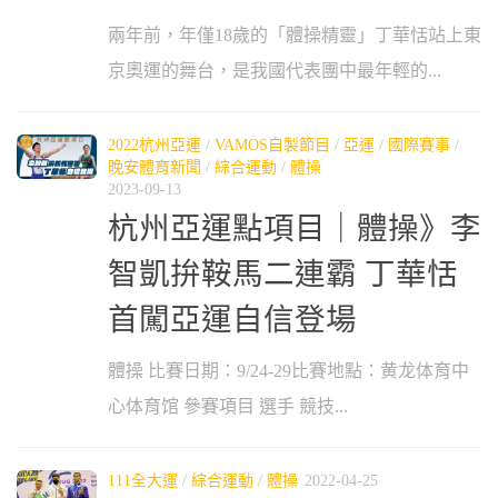
兩年前，年僅18歲的「體操精靈」丁華恬站上東
京奧運的舞台，是我國代表團中最年輕的...
2022杭州亞運
/
VAMOS自製節目
/
亞運
/
國際賽事
/
晚安體育新聞
/
綜合運動
/
體操
2023-09-13
杭州亞運點項目｜體操》李
智凱拚鞍馬二連霸 丁華恬
首闖亞運自信登場
體操 比賽日期：9/24-29比賽地點：黄龙体育中
心体育馆 參賽項目 選手 競技...
111全大運
/
綜合運動
/
體操
2022-04-25